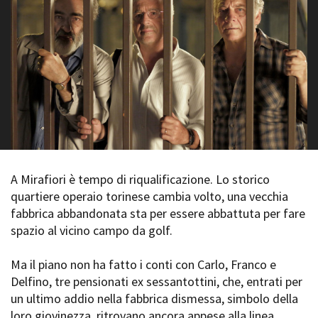
La Grazia - Immagini e
Rete regionale
location della Torino di Paolo
Bilancio sociale
Sorrentino
Amministrazione
Open Day
trasparente
Ciak in TOur!
Bandi e gare
Sostenibilità ambientale
FESTIVAL, MARKETS,
AWARDS
SERVIZI
International Film Festival
Servizi generali
Rotterdam
Location scouting
Berlinale Internationalen
Filmfestspiele Berlin
A Mirafiori è tempo di riqualificazione. Lo storico
Spazi nella sede FCTP
Festival de Cannes
quartiere operaio torinese cambia volto, una vecchia
Sala Casting
Biografilm Festival - Bio to B
fabbrica abbandonata sta per essere abbattuta per fare
Sala Paolo Tenna
Industry Days
spazio al vicino campo da golf.
Locarno Film Festival
FILM FUNDS
Mostra Internazionale d’Arte
Ma il piano non ha fatto i conti con Carlo, Franco e
Piemonte Film Tv Fund
Cinematografica Venezia
Delfino, tre pensionati ex sessantottini, che, entrati per
Piemonte Film Tv
Toronto International Film
Development Fund
un ultimo addio nella fabbrica dismessa, simbolo della
Festival
Piemonte Doc Film Fund
loro giovinezza, ritrovano ancora appese alla linea
Festa del Cinema di Roma