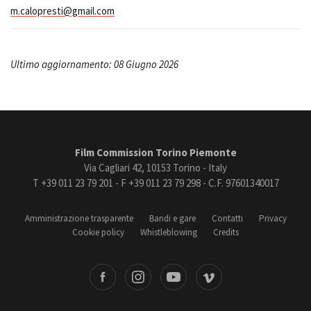
m.calopresti@gmail.com
Ultimo aggiornamento: 08 Giugno 2026
Film Commission Torino Piemonte
Via Cagliari 42, 10153 Torino - Italy
T +39 011 23 79 201 - F +39 011 23 79 298 - C.F. 97601340017
Amministrazione trasparente
Bandi e gare
Contatti
Privacy
Cookie policy
Whistleblowing
Credits
book
Instagram
Youtube
Vimeo