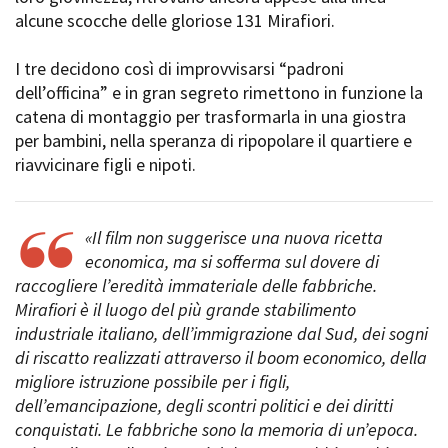
Short Film Fund
alcune scocche delle gloriose 131 Mirafiori.
Torino Film Festival
David di Donatello
PRODUCTION GUIDE
I tre decidono così di improvvisarsi “padroni
Nastri d’Argento
Società di produzione
dell’officina” e in gran segreto rimettono in funzione la
Premio Solinas
Strutture di servizio
catena di montaggio per trasformarla in una giostra
Professionisti
per bambini, nella speranza di ripopolare il quartiere e
STRUMENTI
Attrici-Attori
riavvicinare figli e nipoti.
Location - Accedi al tuo
Beginners
profilo
Location - Nuovo utente
LOCATION GUIDE
Newsletter
«Il film non suggerisce una nuova ricetta
Lavora con noi
economica, ma si sofferma sul dovere di
FILM DATABASE
Stage - Tirocini - Scuola e
raccogliere l’eredità immateriale delle fabbriche.
Lavoro
Mirafiori è il luogo del più grande stabilimento
Elenco Operatori Economici
BOOK DATABASE
industriale italiano, dell’immigrazione dal Sud, dei sogni
per affidamento lavori in
di riscatto realizzati attraverso il boom economico, della
economia
NEWS
migliore istruzione possibile per i figli,
dell’emancipazione, degli scontri politici e dei diritti
CASTING
conquistati. Le fabbriche sono la memoria di un’epoca.