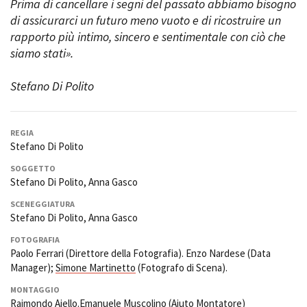
Prima di cancellare i segni del passato abbiamo bisogno
di assicurarci un futuro meno vuoto e di ricostruire un
rapporto più intimo, sincero e sentimentale con ciò che
Amministrazione trasparente
siamo stati».
Bandi e gare
Contatti
Stefano Di Polito
Privacy
Cookie policy
Whistleblowing
REGIA
Credits
Stefano Di Polito
SOGGETTO
Stefano Di Polito, Anna Gasco
SCENEGGIATURA
Stefano Di Polito, Anna Gasco
FOTOGRAFIA
Paolo Ferrari (Direttore della Fotografia). Enzo Nardese (Data
Manager);
Simone Martinetto
(Fotografo di Scena).
MONTAGGIO
Raimondo Aiello.Emanuele Muscolino (Aiuto Montatore)