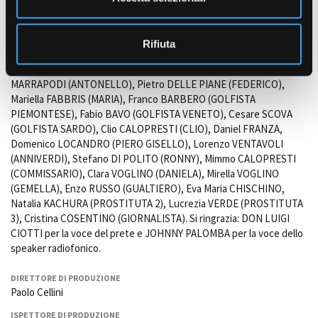
s
audiodescrizione)
o
INTERPRETI
Rifiuta
Alessandro HABER (FRANCO), Antonio CATANIA (DELFINO), Giorgio
COLANGELI (CARLO) e con Tiziana LODATO (STEFANIA), Carlo
MARRAPODI (ANTONELLO), Pietro DELLE PIANE (FEDERICO),
Mariella FABBRIS (MARIA), Franco BARBERO (GOLFISTA
PIEMONTESE), Fabio BAVO (GOLFISTA VENETO), Cesare SCOVA
(GOLFISTA SARDO), Clio CALOPRESTI (CLIO), Daniel FRANZA,
Domenico LOCANDRO (PIERO GISELLO), Lorenzo VENTAVOLI
(ANNIVERDI), Stefano DI POLITO (RONNY), Mimmo CALOPRESTI
(COMMISSARIO), Clara VOGLINO (DANIELA), Mirella VOGLINO
(GEMELLA), Enzo RUSSO (GUALTIERO), Eva Maria CHISCHINO,
Natalia KACHURA (PROSTITUTA 2), Lucrezia VERDE (PROSTITUTA
3), Cristina COSENTINO (GIORNALISTA). Si ringrazia: DON LUIGI
CIOTTI per la voce del prete e JOHNNY PALOMBA per la voce dello
speaker radiofonico.
DIRETTORE DI PRODUZIONE
Paolo Cellini
ISPETTORE DI PRODUZIONE