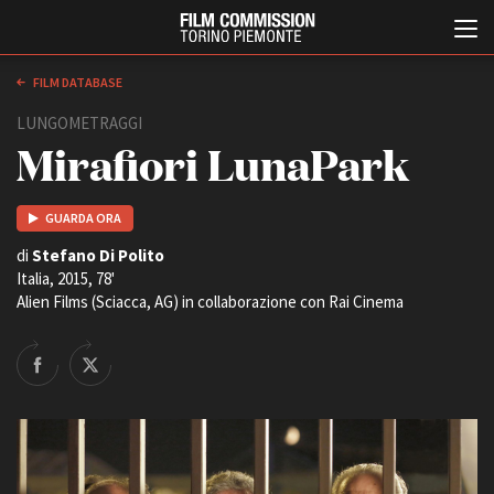
FILM DATABASE
LUNGOMETRAGGI
Mirafiori LunaPark
GUARDA ORA
di
Stefano Di Polito
Italia, 2015, 78'
Italiano
English
Alien Films (Sciacca, AG) in collaborazione con Rai Cinema
ABOUT
EVENTI, SPECIALI
Chi siamo
Anteprime in Piemonte
Storia della Fondazione
TFI Torino Film Industry -
Production Days
Contatti
Avenue Cove - Erasmus +
La sede
Guarda che storia!
Partner