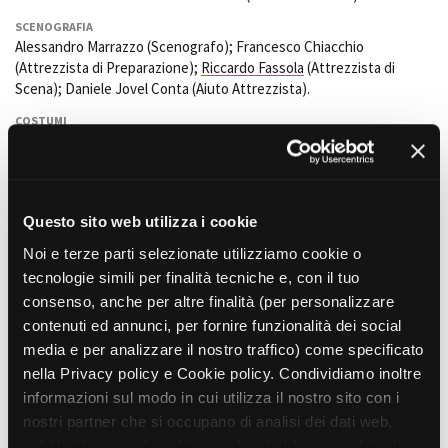
SCENOGRAFIA
Alessandro Marrazzo (Scenografo); Francesco Chiacchio
(Attrezzista di Preparazione);
Riccardo Fassola
(Attrezzista di
Scena); Daniele Jovel Conta (Aiuto Attrezzista).
COSTUMI
Patrizia Mazzon
(Costumista).
Francesca Cibischino
(Prima
assistente costumista);
Sara Giovene
(Sarta).
MUSICA ORIGINALE
Saro Cosentino. Canzone originale: "I need a New Beginning"
Questo sito web utilizza i cookie
SUONO
Noi e terze parti selezionate utilizziamo cookie o
Marco Tidu (Fonico di presa diretta);
Marco Montano
(Microfonista)
tecnologie simili per finalità tecniche e, con il tuo
OPERATORE
consenso, anche per altre finalità (per personalizzare
Franco Robust. Davide Borsa (Assistente Operatore),
Alessandro
contenuti ed annunci, per fornire funzionalità dei social
Mattiolo
e Paolo Benitti (Aiuto Operatore).
media e per analizzare il nostro traffico) come specificato
EFFETTI SPECIALI
nella Privacy policy e Cookie policy. Condividiamo inoltre
Simonetta Infante
informazioni sul modo in cui utilizza il nostro sito con i
nostri partner che si occupano di analisi dei dati web,
TRUCCATORI E PARRUCCHIERI
Vanessa Ferrauto
(Truccatore). Elisabetta Avenoso (Aiuto
pubblicità e social media, i quali potrebbero combinarle