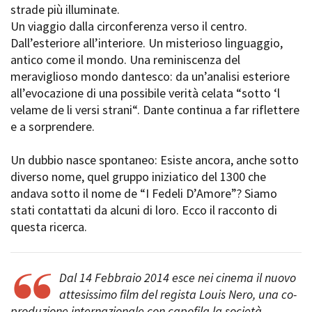
strade più illuminate.
Short Film Fund
Torino Film Festival
Un viaggio dalla circonferenza verso il centro.
David di Donatello
Dall’esteriore all’interiore. Un misterioso linguaggio,
PRODUCTION GUIDE
Nastri d’Argento
antico come il mondo. Una reminiscenza del
Società di produzione
Premio Solinas
meraviglioso mondo dantesco: da un’analisi esteriore
Strutture di servizio
all’evocazione di una possibile verità celata “sotto ‘l
Professionisti
STRUMENTI
velame de li versi strani“. Dante continua a far riflettere
Attrici-Attori
Location - Accedi al tuo
e a sorprendere.
Beginners
profilo
Location - Nuovo utente
Un dubbio nasce spontaneo: Esiste ancora, anche sotto
LOCATION GUIDE
Newsletter
diverso nome, quel gruppo iniziatico del 1300 che
Lavora con noi
andava sotto il nome de “I Fedeli D’Amore”? Siamo
FILM DATABASE
Stage - Tirocini - Scuola e
Lavoro
stati contattati da alcuni di loro. Ecco il racconto di
Elenco Operatori Economici
questa ricerca.
BOOK DATABASE
per affidamento lavori in
economia
NEWS
Dal 14 Febbraio 2014 esce nei cinema il nuovo
attesissimo film del regista Louis Nero, una co-
CASTING
produzione internazionale con capofila la società