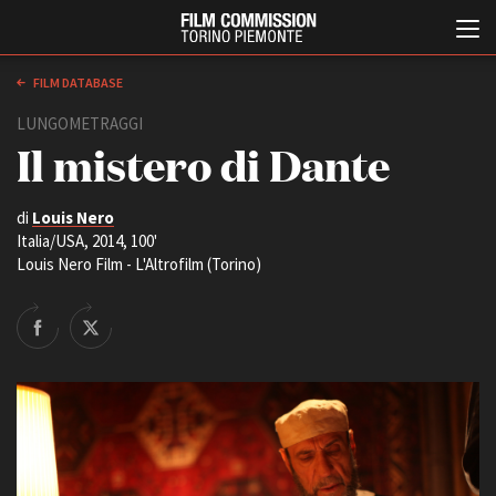
FILM DATABASE
LUNGOMETRAGGI
Il mistero di Dante
di
Louis Nero
Italia/USA, 2014, 100'
Louis Nero Film - L'Altrofilm (Torino)
Italiano
English
ABOUT
EVENTI, SPECIALI
Chi siamo
Anteprime in Piemonte
Storia della Fondazione
TFI Torino Film Industry -
Production Days
Contatti
Avenue Cove - Erasmus +
La sede
Guarda che storia!
Partner