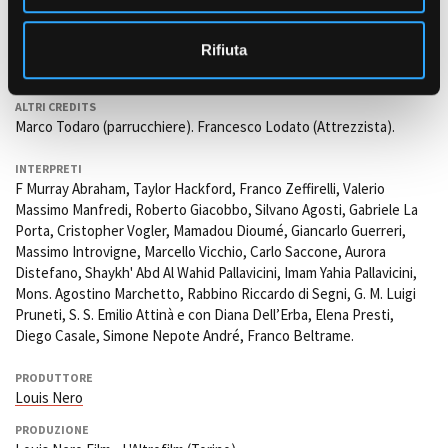
EFFETTI SPECIALI
Alfio Ferrero
o
Rifiuta
TRUCCATORI E PARRUCCHIERI
Vanessa Ferrauto
ALTRI CREDITS
Marco Todaro (parrucchiere). Francesco Lodato (Attrezzista).
INTERPRETI
F Murray Abraham, Taylor Hackford, Franco Zeffirelli, Valerio
Massimo Manfredi, Roberto Giacobbo, Silvano Agosti, Gabriele La
Porta, Cristopher Vogler, Mamadou Dioumé, Giancarlo Guerreri,
Massimo Introvigne, Marcello Vicchio, Carlo Saccone, Aurora
Distefano, Shaykh' Abd Al Wahid Pallavicini, Imam Yahia Pallavicini,
Mons. Agostino Marchetto, Rabbino Riccardo di Segni, G. M. Luigi
Pruneti, S. S. Emilio Attinà e con Diana Dell’Erba, Elena Presti,
Diego Casale, Simone Nepote André, Franco Beltrame.
PRODUTTORE
Louis Nero
PRODUZIONE