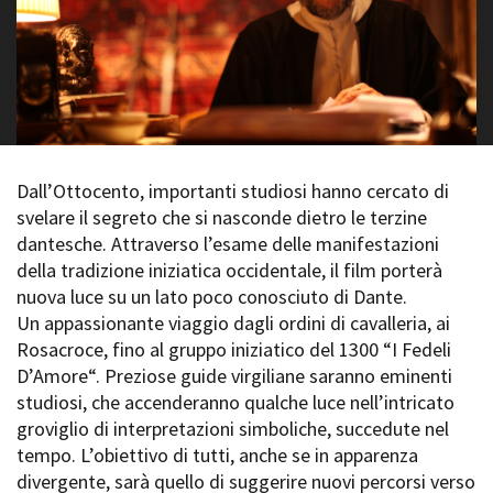
La Grazia - Immagini e
Rete regionale
location della Torino di Paolo
Bilancio sociale
Sorrentino
Amministrazione
Open Day
trasparente
Ciak in TOur!
Bandi e gare
Sostenibilità ambientale
FESTIVAL, MARKETS,
AWARDS
Dall’Ottocento, importanti studiosi hanno cercato di
SERVIZI
International Film Festival
svelare il segreto che si nasconde dietro le terzine
Servizi generali
Rotterdam
dantesche. Attraverso l’esame delle manifestazioni
Location scouting
Berlinale Internationalen
della tradizione iniziatica occidentale, il film porterà
Filmfestspiele Berlin
Spazi nella sede FCTP
nuova luce su un lato poco conosciuto di Dante.
Festival de Cannes
Sala Casting
Un appassionante viaggio dagli ordini di cavalleria, ai
Biografilm Festival - Bio to B
Sala Paolo Tenna
Industry Days
Rosacroce, fino al gruppo iniziatico del 1300 “I Fedeli
Locarno Film Festival
D’Amore“. Preziose guide virgiliane saranno eminenti
FILM FUNDS
Mostra Internazionale d’Arte
studiosi, che accenderanno qualche luce nell’intricato
Piemonte Film Tv Fund
Cinematografica Venezia
groviglio di interpretazioni simboliche, succedute nel
Piemonte Film Tv
Toronto International Film
tempo. L’obiettivo di tutti, anche se in apparenza
Development Fund
Festival
divergente, sarà quello di suggerire nuovi percorsi verso
Piemonte Doc Film Fund
Festa del Cinema di Roma