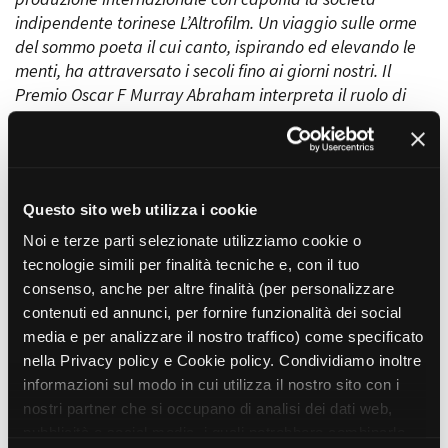
indipendente torinese L’Altrofilm. Un viaggio sulle orme
del sommo poeta il cui canto, ispirando ed elevando le
menti, ha attraversato i secoli fino ai giorni nostri. Il
Amministrazione trasparente
Premio Oscar F Murray Abraham interpreta il ruolo di
Bandi e gare
protagonista, una sorta di Alter Ego di Dante.
Contatti
Privacy
Cookie policy
Ne “Il mistero di Dante” vedremo gli scorci più suggestivi
Whistleblowing
di Torino. Città esoterica per eccellenza, è il luogo ideale
Questo sito web utilizza i cookie
Credits
per mettere in scena i tre mondi danteschi. Il film
riprende il percorso della Divina Commedia, in cui
Noi e terze parti selezionate utilizziamo cookie o
l’ascesa al Paradiso è necessariamente preceduta da
tecnologie simili per finalità tecniche e, con il tuo
una peregrinazione negli Inferi, eccezionalmente
consenso, anche per altre finalità (per personalizzare
rappresentati dalla Torino sotterranea.
contenuti ed annunci, per fornire funzionalità dei social
media e per analizzare il nostro traffico) come specificato
nella Privacy policy e Cookie policy. Condividiamo inoltre
REGIA
informazioni sul modo in cui utilizza il nostro sito con i
Louis Nero
nostri partner che si occupano di analisi dei dati web,
SOGGETTO
pubblicità e social media, i quali potrebbero combinarle