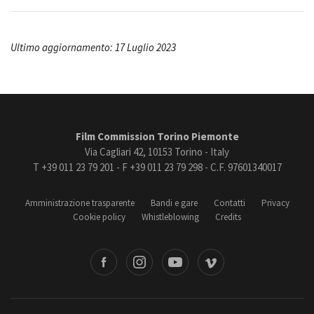
Ultimo aggiornamento: 17 Luglio 2023
Film Commission Torino Piemonte
Via Cagliari 42, 10153 Torino - Italy
T +39 011 23 79 201 - F +39 011 23 79 298 - C.F. 97601340017
Amministrazione trasparente
Bandi e gare
Contatti
Privacy
Cookie policy
Whistleblowing
Credits
book
Instagram
Youtube
Vimeo