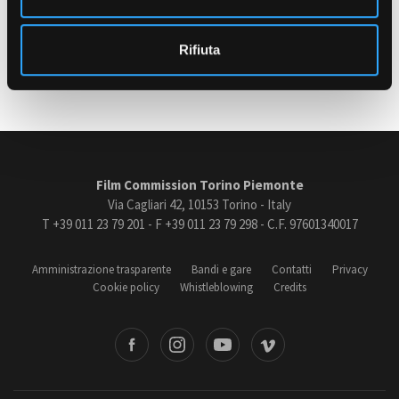
con il sostegno di Film Commission Torino Piemonte
s
o
Rifiuta
Amministrazione trasparente
Ultimo aggiornamento: 08 Novembre 2018
Bandi e gare
Contatti
Privacy
Cookie policy
Whistleblowing
Film Commission Torino Piemonte
Credits
Via Cagliari 42, 10153 Torino - Italy
T +39 011 23 79 201 - F +39 011 23 79 298 - C.F. 97601340017
Amministrazione trasparente
Bandi e gare
Contatti
Privacy
Cookie policy
Whistleblowing
Credits
book
Instagram
Youtube
Vimeo