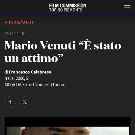
FILM DATABASE
VIDEOCLIP
Mario Venuti “È stato
un attimo”
di
Francesco Calabrese
Italia, 2006, 5'
Italiano
English
MO Vi DA Entertainment (Torino)
ABOUT
EVENTI, SPECIALI
Chi siamo
Anteprime in Piemonte
Storia della Fondazione
TFI Torino Film Industry -
Production Days
Contatti
Avenue Cove - Erasmus +
La sede
Guarda che storia!
Partner