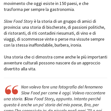
movimento che oggi esiste in 150 paesi, e che
Short Film Fund
Torino Film Festival
trasforma per sempre la gastronomia.
David di Donatello
PRODUCTION GUIDE
Nastri d’Argento
Slow Food Story
è la storia di un gruppo di amici di
Società di produzione
Premio Solinas
provincia: una storia di bischerate, di passioni politiche,
Strutture di servizio
di ristoranti, di riti contadini riesumati, di vino e di
Professionisti
STRUMENTI
viaggi, di scommesse vinte o perse ma vissute sempre
Attrici-Attori
Location - Accedi al tuo
con la stessa inaffondabile, burbera, ironia.
Beginners
profilo
Location - Nuovo utente
Una storia che ci dimostra come anche le più importanti
LOCATION GUIDE
Newsletter
avventure culturali possono nascere da un approccio
Lavora con noi
divertito alla vita.
FILM DATABASE
Stage - Tirocini - Scuola e
Lavoro
Elenco Operatori Economici
BOOK DATABASE
per affidamento lavori in
Non volevo fare una fotografia del fenomeno
economia
Slow Food per come è oggi. Volevo raccontare
NEWS
una storia.
S
low Food Story
,
appunto. Intanto perché
questa è anche un po’ storia del mio paese, Bra, per
CASTING
come l’ho conosciuto io: da piccolo negli anni ’70 e poi