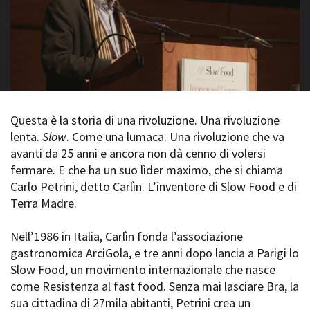
La Grazia - Immagini e
Rete regionale
location della Torino di Paolo
Bilancio sociale
Sorrentino
Amministrazione
Open Day
trasparente
Ciak in TOur!
Bandi e gare
Sostenibilità ambientale
FESTIVAL, MARKETS,
AWARDS
Questa è la storia di una rivoluzione. Una rivoluzione
SERVIZI
International Film Festival
lenta.
Slow
. Come una lumaca. Una rivoluzione che va
Servizi generali
Rotterdam
avanti da 25 anni e ancora non dà cenno di volersi
Location scouting
Berlinale Internationalen
fermare. E che ha un suo lìder maximo, che si chiama
Filmfestspiele Berlin
Spazi nella sede FCTP
Carlo Petrini, detto Carlìn. L’inventore di Slow Food e di
Festival de Cannes
Sala Casting
Terra Madre.
Biografilm Festival - Bio to B
Sala Paolo Tenna
Industry Days
Locarno Film Festival
Nell’1986 in Italia, Carlìn fonda l’associazione
FILM FUNDS
Mostra Internazionale d’Arte
gastronomica ArciGola, e tre anni dopo lancia a Parigi lo
Piemonte Film Tv Fund
Cinematografica Venezia
Slow Food, un movimento internazionale che nasce
Piemonte Film Tv
Toronto International Film
come Resistenza al fast food. Senza mai lasciare Bra, la
Development Fund
Festival
sua cittadina di 27mila abitanti, Petrini crea un
Piemonte Doc Film Fund
Festa del Cinema di Roma