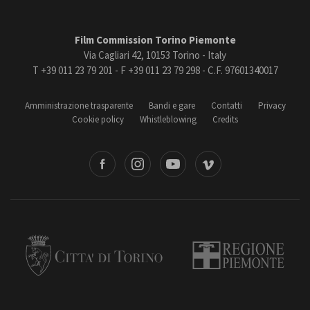
Film Commission Torino Piemonte
Via Cagliari 42, 10153 Torino - Italy
T +39 011 23 79 201 - F +39 011 23 79 298 - C.F. 97601340017
Amministrazione trasparente
Bandi e gare
Contatti
Privacy
Cookie policy
Whistleblowing
Credits
book
Instagram
Youtube
Vimeo
Torino
Regione Piemonte