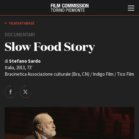
FILM DATABASE
DOCUMENTARI
Slow Food Story
di
Stefano Sardo
Italia, 2013, 73'
Bracinetica Associazione culturale (Bra, CN) / Indigo Film / Tico Film
Italiano
English
ABOUT
EVENTI, SPECIALI
Chi siamo
Anteprime in Piemonte
Storia della Fondazione
TFI Torino Film Industry -
Production Days
Contatti
Avenue Cove - Erasmus +
La sede
Guarda che storia!
Partner