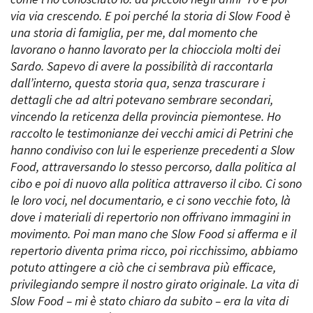
via via crescendo. E poi perché la storia di Slow Food è
una storia di famiglia, per me, dal momento che
lavorano o hanno lavorato per la chiocciola molti dei
Amministrazione trasparente
Sardo. Sapevo di avere la possibilità di raccontarla
Bandi e gare
dall’interno, questa storia qua, senza trascurare i
Contatti
dettagli che ad altri potevano sembrare secondari,
Privacy
Cookie policy
vincendo la reticenza della provincia piemontese. Ho
Whistleblowing
raccolto le testimonianze dei vecchi amici di Petrini che
Credits
hanno condiviso con lui le esperienze precedenti a Slow
Food, attraversando lo stesso percorso, dalla politica al
cibo e poi di nuovo alla politica attraverso il cibo. Ci sono
le loro voci, nel documentario, e ci sono vecchie foto, là
dove i materiali di repertorio non offrivano immagini in
movimento. Poi man mano che Slow Food si afferma e il
repertorio diventa prima ricco, poi ricchissimo, abbiamo
potuto attingere a ciò che ci sembrava più efficace,
privilegiando sempre il nostro girato originale. La vita di
Slow Food – mi è stato chiaro da subito – era la vita di