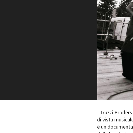
Rete regionale
Bilancio sociale
Amministrazione trasparent
Bandi e gare
Sostenibilità ambientale
SERVIZI
Servizi generali
Location scouting
Spazi nella sede FCTP
Sala Casting
Sala Paolo Tenna
FILM FUNDS
Piemonte Film Tv Fund
I Truzzi Broders
Piemonte Film Tv Developm
di vista musica
Piemonte Doc Film Fund
è un documentar
Short Film Fund