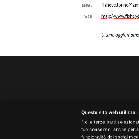
fisheye.torino@gma
EMAIL
http://www.fishey
WEB
Ultimo aggiornamen
Amministrazione 
Questo sito web utilizza i
Face
Noi e terze parti selezionat
tuo consenso, anche per alt
funzionalità dei social med