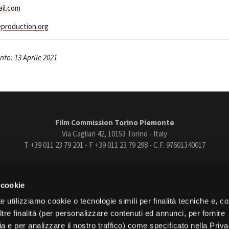
il.com
eproduction.org
to: 13 Aprile 2021
Film Commission Torino Piemonte
Via Cagliari 42, 10153 Torino - Italy
T +39 011 23 79 201 - F +39 011 23 79 298 - C.F. 97601340017
trasparente
Bandi e gare
Contatti
Privacy
Cookie policy
Whistle
 cookie
book
Instagram
Youtube
Vimeo
e utilizziamo cookie o tecnologie simili per finalità tecniche e, con
re finalità (per personalizzare contenuti ed annunci, per fornire
ia e per analizzare il nostro traffico) come specificato nella Priv