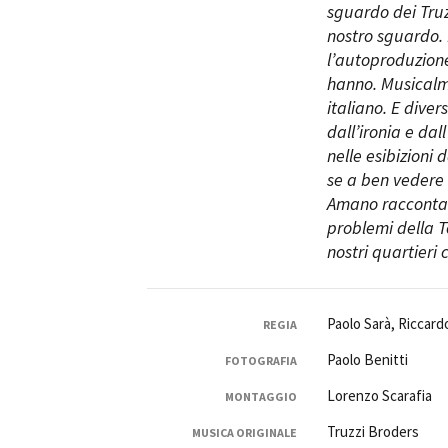
sguardo dei Truzz
nostro sguardo. 
l’autoproduzione,
hanno. Musicalm
italiano. E diver
dall’ironia e dal
nelle esibizioni 
se a ben vedere 
Amano raccontare 
problemi della To
nostri quartieri 
Paolo Sarà, Riccard
REGIA
Paolo Benitti
FOTOGRAFIA
Lorenzo Scarafia
MONTAGGIO
Truzzi Broders
MUSICA ORIGINALE