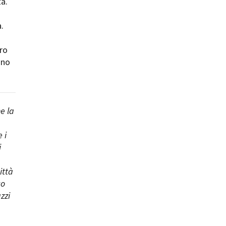
ta.
.
tro
uno
ts
e la
 i
i
ittà
co
zzi