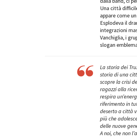
dalla band, ci p
Una città diffic
appare come un l
Esplodeva il dr
integrazioni mas
Vanchiglia, i gru
Amministrazione trasparente
B
slogan emblemat
La storia dei Tru
storia di una cit
scopre la crisi d
ragazzi alla rice
respira un’energ
riferimento in tu
deserto a città 
più che adolesce
delle nuove gene
A noi, che non l