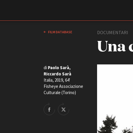
Film Commission
Torino Piemonte
DOCUMENTARI
FILM DATABASE
Una 
di
Paolo Sarà,
Riccardo Sarà
Italia, 2019, 64'
Fisheye Associazione
Culturale (Torino)
ABOUT
Chi siamo
Storia della Fondazione
Contatti
La sede
Partner