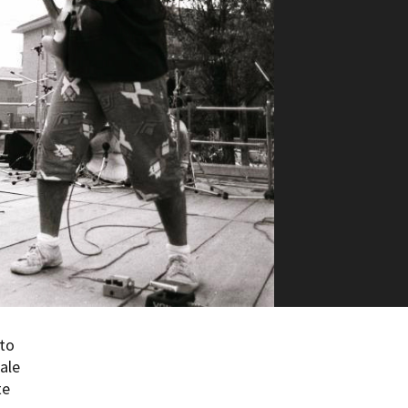
ilm Festival
nternazionale d’Arte
grafica Venezia
nternational Film Festival
l Cinema di Roma
lm Festival
 Donatello
’Argento
olinas
NTI
- Accedi al tuo profilo
 - Nuovo utente
ter
on noi
nto
irocini - Scuola e Lavoro
ale
peratori Economici per
te
nto lavori in economia