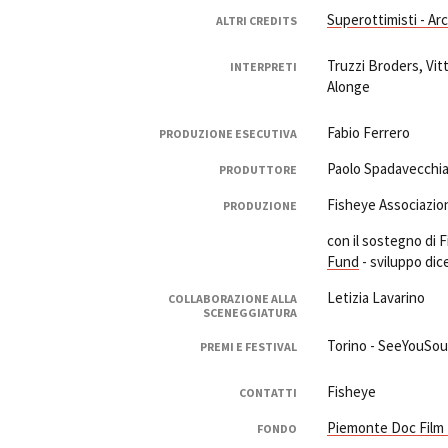
Superottimisti - Arch
ALTRI CREDITS
Truzzi Broders, Vitt
INTERPRETI
Alonge
Fabio Ferrero
PRODUZIONE ESECUTIVA
Paolo Spadavecchi
PRODUTTORE
Fisheye Associazion
PRODUZIONE
con il sostegno di
Fund
- sviluppo di
Letizia Lavarino
COLLABORAZIONE ALLA
SCENEGGIATURA
Torino - SeeYouSou
PREMI E FESTIVAL
Fisheye
CONTATTI
Piemonte Doc Film
FONDO