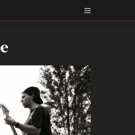
le
Italiano
English
AL, MARKETS, AWARDS
ional Film Festival Rotterdam
 Internationalen
piele Berlin
 de Cannes
m Festival - Bio to B Industry