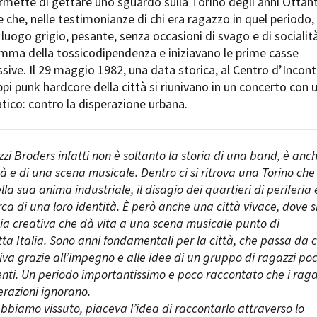
ermette di gettare uno sguardo sulla Torino degli anni Ottan
Open Day
ile che, nelle testimonianze di chi era ragazzo in quel periodo,
Ciak in TOur!
uogo grigio, pesante, senza occasioni di svago e di socialità
amma della tossicodipendenza e iniziavano le prime casse
sive. Il 29 maggio 1982, una data storica, al Centro d’Incon
ppi punk hardcore della città si riunivano in un concerto con 
andi e gare
Contatti
Privacy
Cookie policy
Whistleblowing
Credi
ico: contro la disperazione urbana.
zzi Broders infatti non è soltanto la storia di una band, è anch
tà e di una scena musicale. Dentro ci si ritrova una Torino che
ella sua anima industriale, il disagio dei quartieri di periferia e
rca di una loro identità. È però anche una città vivace, dove s
ia creativa che dà vita a una scena musicale punto di
tta Italia. Sono anni fondamentali per la città, che passa da c
viva grazie all’impegno e alle idee di un gruppo di ragazzi po
nti. Un periodo importantissimo e poco raccontato che i raga
razioni ignorano.
’abbiamo vissuto, piaceva l’idea di raccontarlo attraverso lo