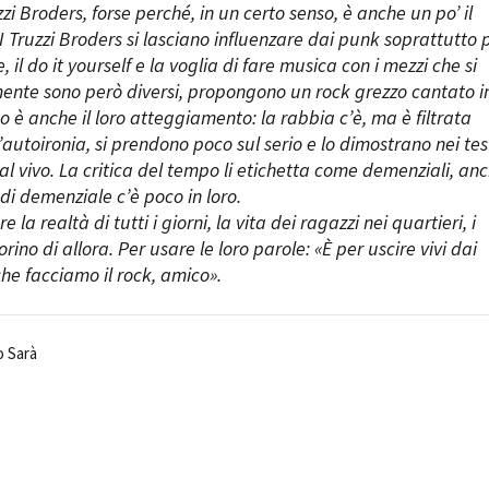
i Broders, forse perché, in un certo senso, è anche un po’ il
I Truzzi Broders si lasciano influenzare dai punk soprattutto 
 il do it yourself e la voglia di fare musica con i mezzi che si
ente sono però diversi, propongono un rock grezzo cantato i
so è anche il loro atteggiamento: la rabbia c’è, ma è filtrata
l’autoironia, si prendono poco sul serio e lo dimostrano nei tes
dal vivo. La critica del tempo li etichetta come demenziali, an
di demenziale c’è poco in loro.
la realtà di tutti i giorni, la vita dei ragazzi nei quartieri, i
rino di allora. Per usare le loro parole: «È per uscire vivi dai
che facciamo il rock, amico».
o Sarà