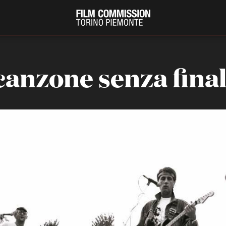
canzone senza fina
PRODUCTION GUIDE
FESTIV
Società di produzione
Internat
Strutture di servizio
Berlinale
Filmfests
Professionisti
Festival
Attrici-Attori
Biografil
Beginners