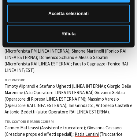
e
MUSICA ORIGINALE
n
Bottega del Suono
di
Corrado Carosio
e
Pierangelo Fornaro
Accetta selezionati
s
MUSICHE DI REPERTORIO
o
Machiavelli Music
(licensing)
Rifiuta
SUONO
Dario Tamburro (Fonico RAI LINEA INTERNA);
Sonia Portoghese
(Microfonista FM LINEA INTERNA); Simone Martinelli (Fonico RAI
LINEA ESTERNA); Domenico Schiano e Alessio Sabatini
(Microfonista RAI LINEA ESTERNA); Fausto Cagnazzo (Fonico RAI
LINEA INT/EST).
OPERATORE
Timoty Aliprandi e Stefano Ughetti (LINEA INTERNA); Giorgio Delle
Maremme (A.to Operatore LINEA INTERNA RAI).Giovanni Gebbia
(Operatore di Ripresa LINEA ESTERNA FM); Massimo Varesio
(Operatore RAI LINEA ESTERNA); Ian Grindatto, Antonello Castelli e
Antonio Bedetti (aiuto Operatore RAI LINEA ESTERNA).
TRUCCATORI E PARRUCCHIERI
Carmen Matteassi (Assistente truccatore);
Giovanna Cassano
(Creazione props ed effetti speciali);
Katia Lentini
(Truccatrice