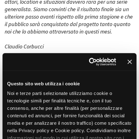
attori, location e situazioni davvero rara per una serie
generalista. Siamo convinti che il risultato finale sia un
ulteriore passo avanti rispetto alla prima stagione e che
il pubblico sarà conquistato dal progetto tanto quanto
noi che lo abbiamo attraversato in questi mesi.
Claudio Corbucci
REGIA
Lorenzo Sportiello, Nathanael Poupin, Claudio Noce, Michele
Alaique, Adriano Valerio, Emanuela Rossi
Questo sito web utilizza i cookie
SOGGETTO
Noi e terze parti selezionate utilizziamo cookie o
Claudio Corbucci, Peppe Fiore.
tecnologie simili per finalità tecniche e, con il tuo
SCENEGGIATURA
consenso, anche per altre finalità (per personalizzare
Claudio Corbucci, Peppe Fiore, Bernardo Pellegrini, Virginia Virilli,
contenuti ed annunci, per fornire funzionalità dei social
Francesco Cioce, Luca Monesi, Valentina Gaddi, Sebastiano
media e per analizzare il nostro traffico) come specificato
Melloni, Lara Prando, Viola Rispoli, Mirko Cetrangolo, Matteo
nella Privacy policy e Cookie policy. Condividiamo inoltre
Menduini.
informazioni sul modo in cui utilizza il nostro sito con i