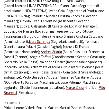
(Coord.Tecnico LINEA INTERNA RAI); Lanfranco Sanna
(Coord.Tecnico LINEA ESTERNA RAI); Gianni Pace (Segretario di
produzione LINEA ESTERNA);
Ivano Coia
(Segretario di Produzione
LINEA INTERNA);
Emanuela Minoli
e
Cristina Vecchio
(Location
manager);
Alfredo 'Fred' Ferrentino
(Assistente Location
Manager);
Luca E. Galzignato
(II Assistente Location Manager);
Ludovico de Maistre
(Location manager per conto di Studio
Taurinorum a Borgo Cornalese). Franco Giannì e Cristina Catapano
(Amministratori);
Mara Schirripa
(Segretaria contratti); Tommaso
Giannì e Laura Paluzzi (Cassieri Paghe); Michela Di Franco
(Amministrazione sede);
Andrea Arlorio
(Aiuto Cassiere). Francesca
Boselli (Planner). Angela Taffani (Coordinamento Scene e Costumi);
Gherardo Biolla
(Stunt); Valentina Ficarra (Responsabile Sponsor).
Riccardo Fassola
(Attrezzista di scena). Nolosystem (Service per la
climatizzazione);
Croce Rossa Italiana - Comitato di Susa
(noleggio
ambulanze). Paolo Bussolin (Autista);
Vincenzo Cavaliere
(Autista
NCC). Alberto Paradiso (Macchinista); José Palermo (Macchinista
aggiunto). Studio Taurinorum (Location).
Marco Zizza
(Grafico).
Vito
Brunetti
(Elettricista).
INTERPRETI
Miriam Leone (Valeria Ferro), Matteo Martari (Andrea Russo),