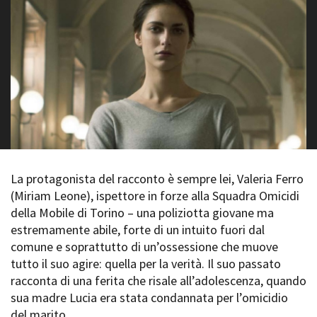
La Grazia - Immagini e
Rete regionale
location della Torino di Paolo
Bilancio sociale
Sorrentino
Amministrazione
Open Day
trasparente
Ciak in TOur!
Bandi e gare
Sostenibilità ambientale
FESTIVAL, MARKETS,
AWARDS
SERVIZI
International Film Festival
Servizi generali
Rotterdam
Location scouting
Berlinale Internationalen
Filmfestspiele Berlin
La protagonista del racconto è sempre lei, Valeria Ferro
Spazi nella sede FCTP
Festival de Cannes
(Miriam Leone), ispettore in forze alla Squadra Omicidi
Sala Casting
Biografilm Festival - Bio to B
della Mobile di Torino – una poliziotta giovane ma
Sala Paolo Tenna
Industry Days
estremamente abile, forte di un intuito fuori dal
Locarno Film Festival
comune e soprattutto di un’ossessione che muove
FILM FUNDS
Mostra Internazionale d’Arte
tutto il suo agire: quella per la verità. Il suo passato
Piemonte Film Tv Fund
Cinematografica Venezia
racconta di una ferita che risale all’adolescenza, quando
Piemonte Film Tv
Toronto International Film
Development Fund
sua madre Lucia era stata condannata per l’omicidio
Festival
Piemonte Doc Film Fund
del marito.
Festa del Cinema di Roma