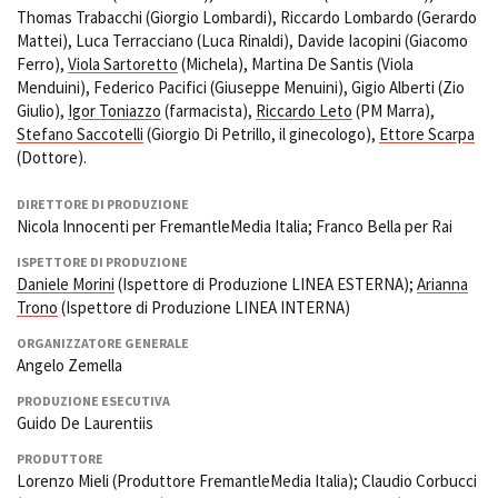
Thomas Trabacchi (Giorgio Lombardi), Riccardo Lombardo (Gerardo
Mattei), Luca Terracciano (Luca Rinaldi), Davide Iacopini (Giacomo
Ferro),
Viola Sartoretto
(Michela), Martina De Santis (Viola
Menduini), Federico Pacifici (Giuseppe Menuini), Gigio Alberti (Zio
Giulio),
Igor Toniazzo
(farmacista),
Riccardo Leto
(PM Marra),
Stefano Saccotelli
(Giorgio Di Petrillo, il ginecologo),
Ettore Scarpa
(Dottore).
DIRETTORE DI PRODUZIONE
Nicola Innocenti per FremantleMedia Italia; Franco Bella per Rai
ISPETTORE DI PRODUZIONE
Daniele Morini
(Ispettore di Produzione LINEA ESTERNA);
Arianna
Trono
(Ispettore di Produzione LINEA INTERNA)
ORGANIZZATORE GENERALE
Angelo Zemella
PRODUZIONE ESECUTIVA
Guido De Laurentiis
PRODUTTORE
Lorenzo Mieli (Produttore FremantleMedia Italia); Claudio Corbucci