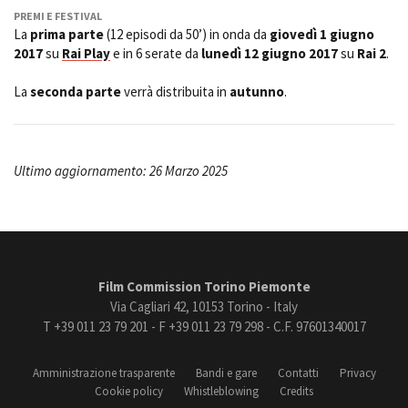
PREMI E FESTIVAL
La
prima parte
(12 episodi da 50’) in onda da
giovedì 1 giugno
2017
su
Rai Play
e in 6 serate da
lunedì 12 giugno 2017
su
Rai 2
.
La
seconda parte
verrà distribuita in
autunno
.
Ultimo aggiornamento: 26 Marzo 2025
Film Commission Torino Piemonte
Via Cagliari 42, 10153 Torino - Italy
T +39 011 23 79 201 - F +39 011 23 79 298 - C.F. 97601340017
Amministrazione trasparente
Bandi e gare
Contatti
Privacy
Cookie policy
Whistleblowing
Credits