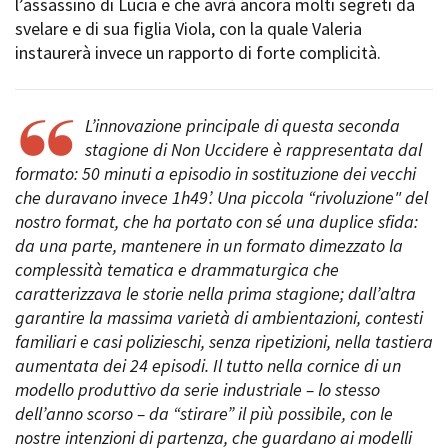
l’assassino di Lucia e che avrà ancora molti segreti da
svelare e di sua figlia Viola, con la quale Valeria
instaurerà invece un rapporto di forte complicità.
Amministrazione trasparente
Bandi e gare
Contatti
L’innovazione principale di questa seconda
Privacy
stagione di Non Uccidere è rappresentata dal
Cookie policy
formato: 50 minuti a episodio in sostituzione dei vecchi
Whistleblowing
che duravano invece 1h49’. Una piccola “rivoluzione" del
Credits
nostro format, che ha portato con sé una duplice sfida:
da una parte, mantenere in un formato dimezzato la
complessità tematica e drammaturgica che
caratterizzava le storie nella prima stagione; dall’altra
garantire la massima varietà di ambientazioni, contesti
familiari e casi polizieschi, senza ripetizioni, nella tastiera
aumentata dei 24 episodi. Il tutto nella cornice di un
modello produttivo da serie industriale – lo stesso
dell’anno scorso – da “stirare” il più possibile, con le
nostre intenzioni di partenza, che guardano ai modelli