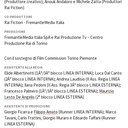
(Produttore creativo); Anouk Andaloro e Michele Zatta (Produttori
Rai Fiction)
CO-PRODUTTORE
Rai Fiction - FremantleMedia Italia
PRODUZIONE
FremantleMedia Italia SpA e Rai Produzione Tv – Centro
Produzione Rai di Torino
Con il sostegno di Film Commission Torino Piemonte
ASSISTENTE ALLA REGIA
Elide Albertinotti (1Â°/3Â° blocco LINEA INTERNA); Luca Dal Canto
(2Â° blocco LINEA INTERNA); Andrea Laudisio (II Ass. Regia LINEA
INTERNA); Ilaria Pedoni (II Ass. Regia 3Â° blocco LINEA ESTERNA);
Francesco Palmero (1Â°/3Â° blocco LINEA ESTERNA);
Maurizio
Lesto De Angelis
(2° blocco LINEA ESTERNA)
ASSISTENTE DI PRODUZIONE
Giorgio Ficarra e
Filippo Amato
(Runner LINEA INTERNA); Marco
Tavani, Carlo Frattini, Giorgio Muraro e Edoardo Taffani (Runner
LINEA ESTERNA)