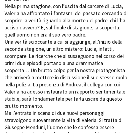
Short Film Fund
Nella prima stagione, con l’uscita dal carcere di Lucia,
Torino Film Festival
Valeria ha affrontato i fantasmi del passato cercando di
David di Donatello
PRODUCTION GUIDE
scoprire la verità riguardo alla morte del padre: chi l’ha
Nastri d’Argento
Società di produzione
ucciso davvero? E, sul finale di stagione, la scoperta:
Premio Solinas
Strutture di servizio
quell’uomo non era il suo vero padre.
Professionisti
Una verità scioccante a cui si aggiunge, all’inizio della
STRUMENTI
Attrici-Attori
seconda stagione, un altro mistero: Lucia, infatti,
Location - Accedi al tuo
Beginners
profilo
scompare. Le ricerche che si susseguono nel corso dei
Location - Nuovo utente
primi due episodi portano a una drammatica
LOCATION GUIDE
Newsletter
scoperta… Un brutto colpo per la nostra protagonista
Lavora con noi
che arriverà a mettere in discussione il suo stesso ruolo
FILM DATABASE
Stage - Tirocini - Scuola e
nella polizia. La presenza di Andrea, il collega con cui
Lavoro
Valeria ha adesso instaurato un rapporto sentimentale
Elenco Operatori Economici
BOOK DATABASE
stabile, sarà fondamentale per farla uscire da questo
per affidamento lavori in
brutto momento.
economia
NEWS
Ma l’entrata in scena di due nuovi personaggi
stravolgono nuovamente la vita di Valeria. Si tratta di
CASTING
Giuseppe Menduni, l’uomo che le confessa essere