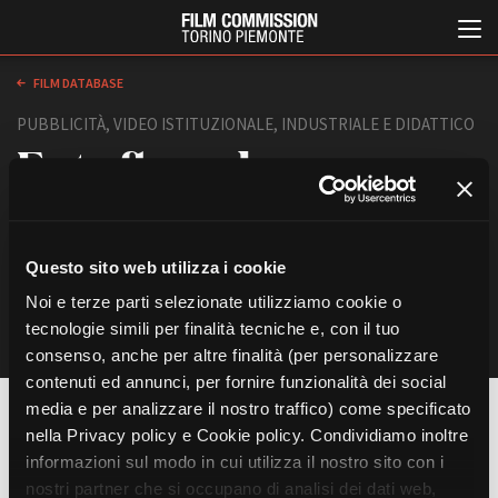
FILM DATABASE
PUBBLICITÀ, VIDEO ISTITUZIONALE, INDUSTRIALE E DIDATTICO
Ente floreale
di
Max Chicco
Italia, 2006, 60'
Meibi Produzioni Audiovisive
Questo sito web utilizza i cookie
Italiano
English
Noi e terze parti selezionate utilizziamo cookie o
tecnologie simili per finalità tecniche e, con il tuo
consenso, anche per altre finalità (per personalizzare
ABOUT
EVENTI, SPECIALI
contenuti ed annunci, per fornire funzionalità dei social
Chi siamo
Anteprime in Piemonte
media e per analizzare il nostro traffico) come specificato
Storia della Fondazione
TFI Torino Film Industry -
REGIA
Production Days
nella Privacy policy e Cookie policy. Condividiamo inoltre
Contatti
Max Chicco
Avenue Cove - Erasmus +
informazioni sul modo in cui utilizza il nostro sito con i
La sede
PRODUZIONE
Guarda che storia!
nostri partner che si occupano di analisi dei dati web,
Partner