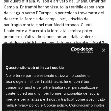
più quieti d’Italia. Wilson è arrivato dal Ghana, Omar dal
La Grazia - Immagini e
Rete regionale
Gambia. Entrambi hanno vissuto la terribile esperienza
location della Torino di Paolo
Bilancio sociale
Sorrentino
del viaggio verso l’Europa: la pericolosa traversata del
Amministrazione
Open Day
deserto, la ferocia dei campi libici, il rischio del
trasparente
Ciak in TOur!
naufragio mortale nel mar Mediterraneo. Giunti
Bandi e gare
finalmente a Macerata la loro vita sembra poter
Sostenibilità ambientale
FESTIVAL, MARKETS,
prendere un’altra direzione, lontana dalla violenza
AWARDS
quotidiana che li ha perseguitati fin da bambini. Ma il 3
SERVIZI
International Film Festival
febbraio 2018 accade qualcosa che sconvolge ancora
Servizi generali
Rotterdam
una volta le loro vite: Luca Traini, neofascista di
Location scouting
Berlinale Internationalen
Tolentino, tenta di fare strage di migranti neri per
Filmfestspiele Berlin
Spazi nella sede FCTP
vendicare la morte di Pamela, una giovane ragazza
Festival de Cannes
Questo sito web utilizza i cookie
Sala Casting
uccisa pochi giorni prima da uno spacciatore nigeriano.
Biografilm Festival - Bio to B
Sala Paolo Tenna
Noi e terze parti selezionate utilizziamo cookie o
Industry Days
Né Wilson né Omar, così come le altre vittime del raid
tecnologie simili per finalità tecniche e, con il tuo
Locarno Film Festival
razzista, hanno a che fare con la morte della ragazza.
FILM FUNDS
consenso, anche per altre finalità (per personalizzare
Mostra Internazionale d’Arte
Entrambi rischiano di morire colpiti dai proiettili esplosi
Piemonte Film Tv Fund
contenuti ed annunci, per fornire funzionalità dei social
Cinematografica Venezia
quel giorno, scelti a caso come colpevoli in quanto
Piemonte Film Tv
media e per analizzare il nostro traffico) come specificato
Toronto International Film
africani, risucchiati in una spirale delirante di scontro fra
Development Fund
Festival
nella Privacy policy e Cookie policy. Condividiamo inoltre
“noi” e “loro” che scuote la posticcia tranquillità della
Piemonte Doc Film Fund
Festa del Cinema di Roma