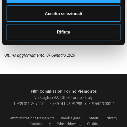
e
n
con il sostegno di Film Commission Torino Piemonte -
Piemonte
Accetta selezionati
s
Doc Film Fund
- sviluppo giugno 2020, produzione dicembre 2024
Amministrazione trasparente
o
Bandi e gare
FONDO
Rifiuta
Piemonte Doc Film Fund
Contatti
Privacy
Cookie policy
Whistleblowing
Ultimo aggiornamento: 07 Gennaio 2026
Credits
Film Commission Torino Piemonte
Via Cagliari 42, 10153 Torino - Italy
T +39 011 23 79 201 - F +39 011 23 79 298 - C.F. 97601340017
Amministrazione trasparente
Bandi e gare
Contatti
Privacy
Cookie policy
Whistleblowing
Credits