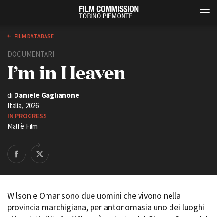
FILM DATABASE
DOCUMENTARI
I’m in Heaven
di
Daniele Gaglianone
Italia, 2026
IN PROGRESS
Malfè Film
Italiano
English
ABOUT
EVENTI, SPECIALI
Chi siamo
Anteprime in Piemonte
Storia della Fondazione
TFI Torino Film Industry -
Production Days
Contatti
Wilson e Omar sono due uomini che vivono nella
Avenue Cove - Erasmus +
La sede
provincia marchigiana, per antonomasia uno dei luoghi
Guarda che storia!
Partner