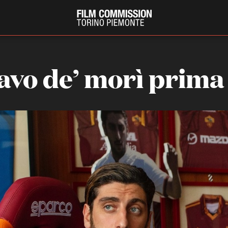
avo de’ morì prima
PRODUCTION GUIDE
FESTIV
Società di produzione
Internat
Strutture di servizio
Berlinale
Filmfests
Professionisti
Festival
Attrici-Attori
Biografil
Beginners