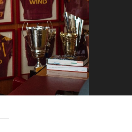
ilm Festival
nternazionale d’Arte
grafica Venezia
nternational Film Festival
l Cinema di Roma
lm Festival
 Donatello
’Argento
olinas
NTI
- Accedi al tuo profilo
 - Nuovo utente
ter
on noi
irocini - Scuola e Lavoro
peratori Economici per
nto lavori in economia