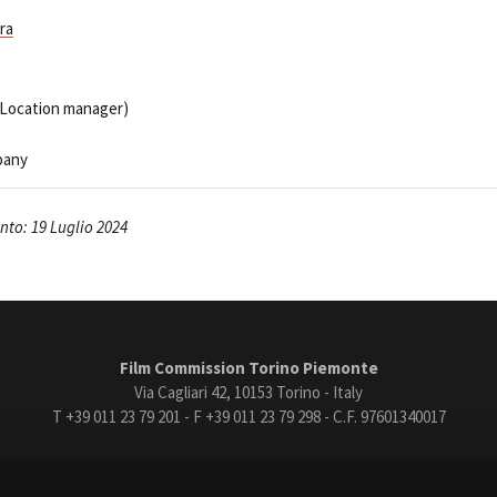
Open Day
ra
Ciak in TOur!
Location manager)
andi e gare
Contatti
Privacy
Cookie policy
Whistleblowing
Credi
pany
to: 19 Luglio 2024
Film Commission Torino Piemonte
Via Cagliari 42, 10153 Torino - Italy
T +39 011 23 79 201 - F +39 011 23 79 298 - C.F. 97601340017
trasparente
Bandi e gare
Contatti
Privacy
Cookie policy
Whistle