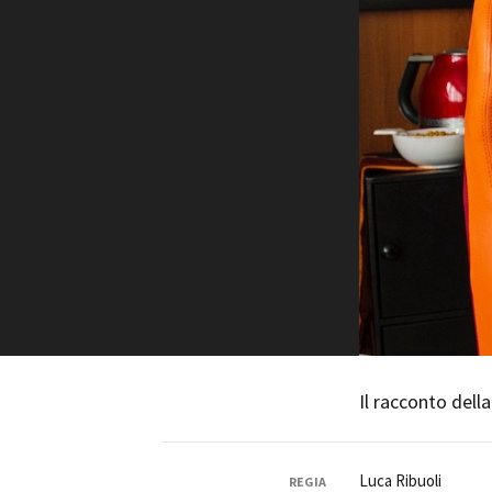
Rete regionale
Bilancio sociale
Amministrazione trasparent
Bandi e gare
Sostenibilità ambientale
SERVIZI
Servizi generali
Location scouting
Spazi nella sede FCTP
Sala Casting
Sala Paolo Tenna
FILM FUNDS
Piemonte Film Tv Fund
Il racconto della
Piemonte Film Tv Developm
Piemonte Doc Film Fund
Short Film Fund
Luca Ribuoli
REGIA