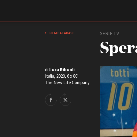
Film Commission
Torino Piemonte
SERIE TV
FILM DATABASE
Sper
di
Luca Ribuoli
Italia, 2020, 6 x 80'
The New Life Company
ABOUT
Chi siamo
Storia della Fondazione
Contatti
La sede
Partner