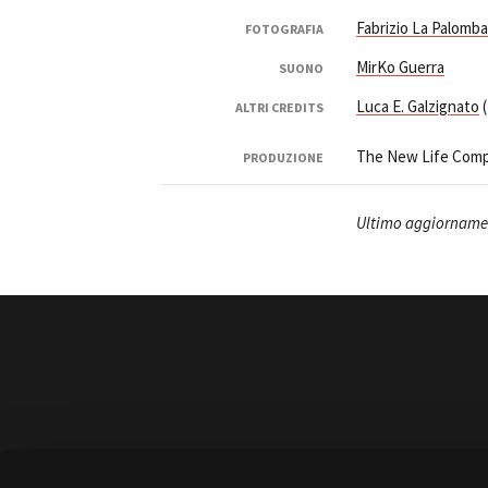
Fabrizio La Palomba
FOTOGRAFIA
MirKo Guerra
SUONO
Luca E. Galzignato
(
ALTRI CREDITS
Amministrazione trasparente
B
The New Life Com
PRODUZIONE
Ultimo aggiornamen
Amministrazione 