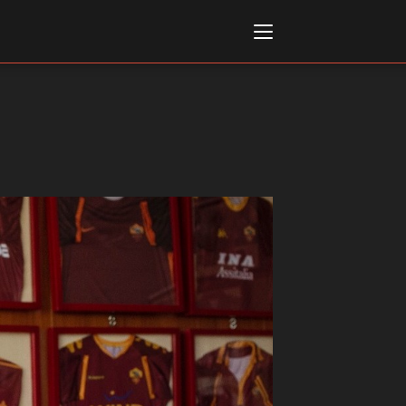
Italiano
English
AL, MARKETS, AWARDS
ional Film Festival Rotterdam
 Internationalen
piele Berlin
 de Cannes
m Festival - Bio to B Industry