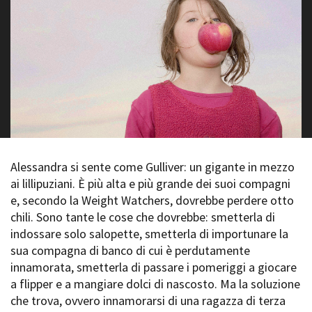
La Grazia - Immagini e
Rete regionale
location della Torino di Paolo
Bilancio sociale
Sorrentino
Amministrazione
Open Day
trasparente
Ciak in TOur!
Bandi e gare
Sostenibilità ambientale
FESTIVAL, MARKETS,
AWARDS
SERVIZI
International Film Festival
Servizi generali
Rotterdam
Location scouting
Berlinale Internationalen
Alessandra si sente come Gulliver: un gigante in mezzo
Filmfestspiele Berlin
Spazi nella sede FCTP
ai lillipuziani. È più alta e più grande dei suoi compagni
Festival de Cannes
Sala Casting
e, secondo la Weight Watchers, dovrebbe perdere otto
Biografilm Festival - Bio to B
Sala Paolo Tenna
chili. Sono tante le cose che dovrebbe: smetterla di
Industry Days
indossare solo salopette, smetterla di importunare la
Locarno Film Festival
FILM FUNDS
sua compagna di banco di cui è perdutamente
Mostra Internazionale d’Arte
Piemonte Film Tv Fund
Cinematografica Venezia
innamorata, smetterla di passare i pomeriggi a giocare
Piemonte Film Tv
Toronto International Film
a flipper e a mangiare dolci di nascosto. Ma la soluzione
Development Fund
Festival
che trova, ovvero innamorarsi di una ragazza di terza
Piemonte Doc Film Fund
Festa del Cinema di Roma