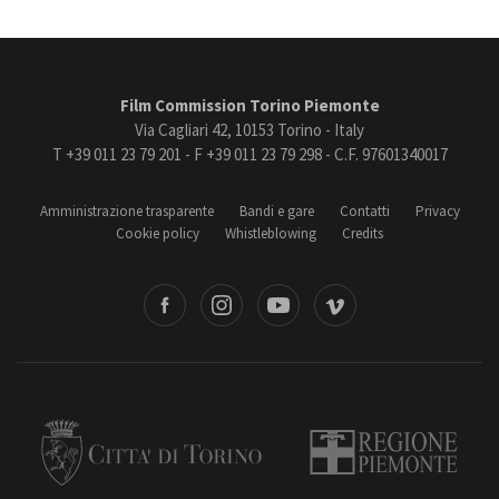
Film Commission Torino Piemonte
Via Cagliari 42, 10153 Torino - Italy
T +39 011 23 79 201 - F +39 011 23 79 298 - C.F. 97601340017
Amministrazione trasparente
Bandi e gare
Contatti
Privacy
Cookie policy
Whistleblowing
Credits
book
Instagram
Youtube
Vimeo
Torino
Regione Piemonte