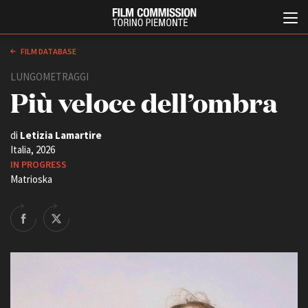
FILM DATABASE
LUNGOMETRAGGI
Più veloce dell’ombra
di
Letizia Lamartire
Italia, 2026
IN PROGRESS
Matrioska
Italiano
English
ABOUT
EVENTI, SPECIALI
Chi siamo
Anteprime in Piemonte
Storia della Fondazione
TFI Torino Film Industry -
Production Days
Contatti
Avenue Cove - Erasmus +
La sede
Guarda che storia!
Partner