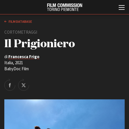
FILM DATABASE
CORTOMETRAGGI
Il Prigioniero
di
Francesca Frigo
Italia, 2021
BabyDoc Film
Italiano
English
ABOUT
EVENTI, SPECIALI
Chi siamo
Anteprime in Piemonte
Storia della Fondazione
TFI Torino Film Industry -
Production Days
Contatti
Avenue Cove - Erasmus +
La sede
Guarda che storia!
Partner