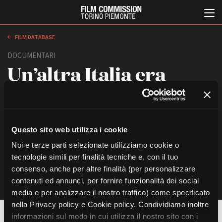
FILM DATABASE
DOCUMENTARI
Un’altra Italia era
possibile. Il cinema di
Giuseppe De Santis
Questo sito web utilizza i cookie
Italiano
English
di
Stefano Della Casa
Noi e terze parti selezionate utilizziamo cookie o
Italia, 2023
tecnologie simili per finalità tecniche e, con il tuo
ABOUT
EVENTI, SPECIALI
consenso, anche per altre finalità (per personalizzare
Chi siamo
Anteprime in Piemonte
contenuti ed annunci, per fornire funzionalità dei social
Storia della Fondazione
TFI Torino Film Industry -
Production Days
media e per analizzare il nostro traffico) come specificato
Contatti
Avenue Cove - Erasmus +
nella Privacy policy e Cookie policy. Condividiamo inoltre
La sede
Guarda che storia!
informazioni sul modo in cui utilizza il nostro sito con i
REGIA
Partner