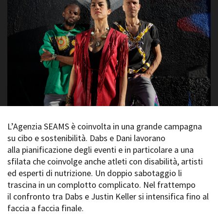
La Grazia - Immagini e
Rete regionale
location della Torino di Paolo
Bilancio sociale
Sorrentino
Amministrazione
Open Day
trasparente
Ciak in TOur!
Bandi e gare
Sostenibilità ambientale
FESTIVAL, MARKETS,
AWARDS
SERVIZI
International Film Festival
Servizi generali
Rotterdam
Location scouting
Berlinale Internationalen
Filmfestspiele Berlin
Spazi nella sede FCTP
L’Agenzia SEAMS è coinvolta in una grande campagna
Festival de Cannes
Sala Casting
su cibo e sostenibilità. Dabs e Dani lavorano
Biografilm Festival - Bio to B
Sala Paolo Tenna
alla pianificazione degli eventi e in particolare a una
Industry Days
sfilata che coinvolge anche atleti con disabilità, artisti
Locarno Film Festival
FILM FUNDS
ed esperti di nutrizione. Un doppio sabotaggio li
Mostra Internazionale d’Arte
Piemonte Film Tv Fund
trascina in un complotto complicato. Nel frattempo
Cinematografica Venezia
Piemonte Film Tv
il confronto tra Dabs e Justin Keller si intensifica fino al
Toronto International Film
Development Fund
Festival
faccia a faccia finale.
Piemonte Doc Film Fund
Festa del Cinema di Roma