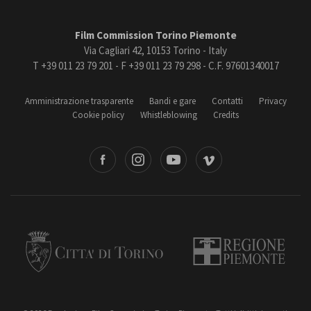
Film Commission Torino Piemonte
Via Cagliari 42, 10153 Torino - Italy
T +39 011 23 79 201 - F +39 011 23 79 298 - C.F. 97601340017
Amministrazione trasparente
Bandi e gare
Contatti
Privacy
Cookie policy
Whistleblowing
Credits
book
Instagram
Youtube
Vimeo
Torino
Regione Piemonte