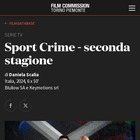
FILM DATABASE
SERIE TV
Sport Crime - seconda
stagione
di
Daniela Scalia
Italia, 2024, 6 x 50'
Italiano
English
Blullow SA e Keymotions srl
ABOUT
EVENTI, SPECIALI
Chi siamo
Anteprime in Piemonte
Storia della Fondazione
TFI Torino Film Industry -
Production Days
Contatti
Avenue Cove - Erasmus +
La sede
Guarda che storia!
Partner