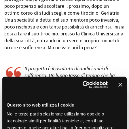
Short Film Fund
poco propenso ad ascoltare il prossimo, dopo un
Torino Film Festival
ottimo corso di studi sceglie come tirocinio: Geriatria.
David di Donatello
PRODUCTION GUIDE
Una specialità a detta del suo mentore poco invasiva,
Nastri d’Argento
Società di produzione
poco rischiosa e con tante possibilità di arricchirsi. Inizia
Premio Solinas
Strutture di servizio
cosi a fare il suo tirocinio, presso la Clinica Universitaria
Professionisti
della sua città, entrando in un vero e proprio tunnel di
STRUMENTI
Attrici-Attori
orrore e sofferenza. Ma ne vale poi la pena?
Location - Accedi al tuo
Beginners
profilo
Location - Nuovo utente
LOCATION GUIDE
Newsletter
Il progetto è il risultato di dodici anni di
Lavora con noi
sofferenza. Un lungo lasso di tempo che ha
FILM DATABASE
Stage - Tirocini - Scuola e
permesso di scrivere una storia paradossale, sarcastica,
Lavoro
cruda che ha però un’autenticità profonda. L’intento è
Elenco Operatori Economici
BOOK DATABASE
quello di raccontare il disagio che il malato vive che va
per affidamento lavori in
oltre la sofferenza a cui è già afflitto. L’idea del film
economia
Questo sito web utilizza i cookie
NEWS
parte da un paradosso che può essere preso in
Noi e terze parti selezionate utilizziamo cookie o
considerazione in due modi: uno slapstick che mette a
tecnologie simili per finalità tecniche e, con il tuo
CASTING
soqquadro il politically correct, o un’attenta critica al
consenso, anche per altre finalità (per personalizzare