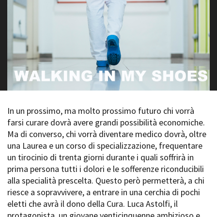
La Grazia - Immagini e
Rete regionale
location della Torino di Paolo
Bilancio sociale
Sorrentino
Amministrazione
Open Day
trasparente
Ciak in TOur!
Bandi e gare
Sostenibilità ambientale
FESTIVAL, MARKETS,
AWARDS
SERVIZI
International Film Festival
Servizi generali
Rotterdam
In un prossimo, ma molto prossimo futuro chi vorrà
Location scouting
Berlinale Internationalen
Filmfestspiele Berlin
farsi curare dovrà avere grandi possibilità economiche.
Spazi nella sede FCTP
Festival de Cannes
Ma di converso, chi vorrà diventare medico dovrà, oltre
Sala Casting
Biografilm Festival - Bio to B
una Laurea e un corso di specializzazione, frequentare
Sala Paolo Tenna
Industry Days
un tirocinio di trenta giorni durante i quali soffrirà in
Locarno Film Festival
prima persona tutti i dolori e le sofferenze riconducibili
FILM FUNDS
Mostra Internazionale d’Arte
alla specialità prescelta. Questo però permetterà, a chi
Piemonte Film Tv Fund
Cinematografica Venezia
riesce a sopravvivere, a entrare in una cerchia di pochi
Piemonte Film Tv
Toronto International Film
Development Fund
eletti che avrà il dono della Cura. Luca Astolfi, il
Festival
Piemonte Doc Film Fund
protagonista, un giovane venticinquenne ambizioso e
Festa del Cinema di Roma