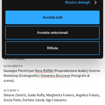
Mostra dettagli
c
FOTOGRAFIA
o
Juan Rolando
n
Accetta tutti
MONTAGGIO
s
Raoul Dalboni, Bruno Ugioli
e
MUSICA ORIGINALE
n
Accetta selezionati
Claudio Vernetti
s
SUONO
o
Concetta Pistorio
Rifiuta
TRUCCATORI E PARRUCCHIERI
Simona Scalise
ALTRI CREDITS
Giuseppe Perotti per
Nova Rolfilm
(Posproduzione Audio); Inverno
Workshop (Scenografie);
Domenico Bruzzese
(fotografo di
scena);
INTERPRETI
Simone Zanetti, Guido Ruffa, Margherita Fumero, Angelica Furlato,
Grazia Perlo, Stefano Zanoli, Gigi Colasanto.