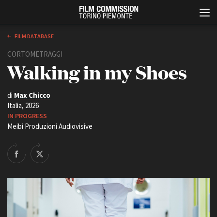
FILM DATABASE
CORTOMETRAGGI
Walking in my Shoes
di
Max Chicco
Italia, 2026
IN PROGRESS
Meibi Produzioni Audiovisive
Italiano
English
ABOUT
EVENTI, SPECIALI
Chi siamo
Anteprime in Piemonte
Storia della Fondazione
TFI Torino Film Industry -
Production Days
Contatti
Avenue Cove - Erasmus +
La sede
Guarda che storia!
Partner