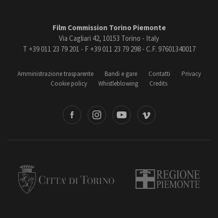
Film Commission Torino Piemonte
Via Cagliari 42, 10153 Torino - Italy
T +39 011 23 79 201 - F +39 011 23 79 298 - C.F. 97601340017
Amministrazione trasparente
Bandi e gare
Contatti
Privacy
Cookie policy
Whistleblowing
Credits
book
Instagram
Youtube
Vimeo
Torino
Regione Piemonte