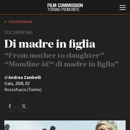
FILM DATABASE
DOCUMENTARI
Di madre in figlia
“From mother to daughter”
“Mondine â€“ di madre in figlia”
Italiano
English
di
Andrea Zambelli
Italia, 2008, 82'
Rossofuoco (Torino)
ABOUT
EVENTI, SPECIALI
Chi siamo
Anteprime in Piemonte
Storia della Fondazione
TFI Torino Film Industry -
Production Days
Contatti
Avenue Cove - Erasmus +
La sede
Guarda che storia!
Partner