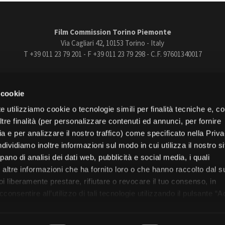
Film Commission Torino Piemonte
Via Cagliari 42, 10153 Torino - Italy
T +39 011 23 79 201 - F +39 011 23 79 298 - C.F. 97601340017
trasparente
Bandi e gare
Contatti
Privacy
Cookie policy
Whistle
 cookie
book
Instagram
Youtube
Vimeo
e utilizziamo cookie o tecnologie simili per finalità tecniche e, con
re finalità (per personalizzare contenuti ed annunci, per fornire
ia e per analizzare il nostro traffico) come specificato nella Priv
dividiamo inoltre informazioni sul modo in cui utilizza il nostro s
pano di analisi dei dati web, pubblicità e social media, i quali
Torino
altre informazioni che ha fornito loro o che hanno raccolto dal s
Regione Piemonte
uoi liberamente prestare, rifiutare o revocare il tuo consenso, in
onsentire all’utilizzo di tali tecnologie utilizzando il pulsante “A
nformativa, continui senza accettare.
© 2026 Fondazione Film Commission Torino Piemonte. Tutti i diritti riservati.