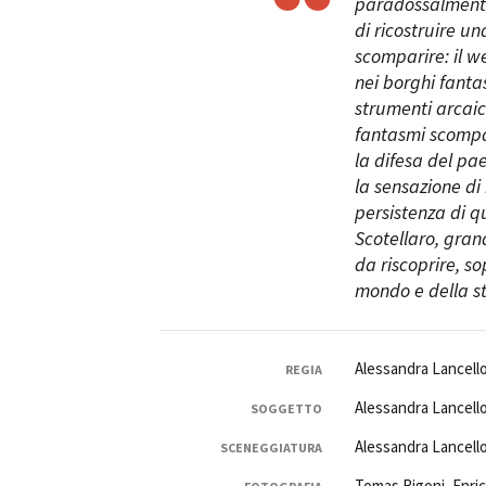
paradossalmente
di ricostruire u
scomparire: il we
nei borghi fanta
strumenti arcaici
fantasmi scompars
la difesa del pa
la sensazione di
persistenza di q
Scotellaro, gran
da riscoprire, so
mondo e della st
Alessandra Lancello
REGIA
Alessandra Lancello
SOGGETTO
Alessandra Lancello
SCENEGGIATURA
Tomas Rigoni, Enri