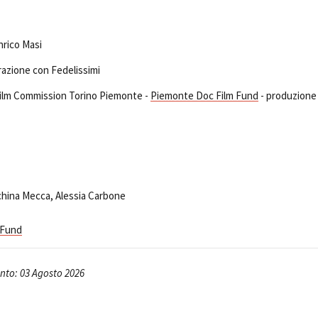
nrico Masi
razione con Fedelissimi
 Film Commission Torino Piemonte -
Piemonte Doc Film Fund
- produzione
china Mecca, Alessia Carbone
 Fund
to: 03 Agosto 2026