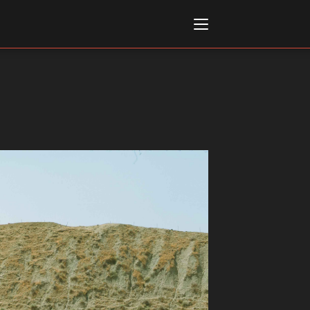
Italiano
English
AL, MARKETS, AWARDS
ional Film Festival Rotterdam
 Internationalen
piele Berlin
 de Cannes
m Festival - Bio to B Industry