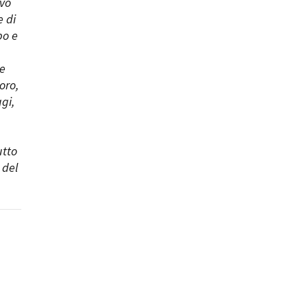
ivo
e di
po e
 e
oro,
gi,
utto
 del