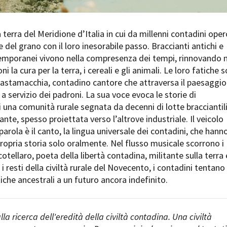
Open Day
Ciak in TOur!
 terra del Meridione d’Italia in cui da millenni contadini oper
e del grano con il loro inesorabile passo. Braccianti antichi e
temporanei vivono nella compresenza dei tempi, rinnovando n
oni la cura per la terra, i cereali e gli animali. Le loro fatiche 
andi e gare
Contatti
Privacy
Cookie policy
Whistleblowing
Credi
astamacchia, contadino cantore che attraversa il paesaggio
a servizio dei padroni. La sua voce evoca le storie di
 una comunità rurale segnata da decenni di lotte bracciantili
ante, spesso proiettata verso l’altrove industriale. Il veicolo
parola è il canto, la lingua universale dei contadini, che hann
opria storia solo oralmente. Nel flusso musicale scorrono i
otellaro, poeta della libertà contadina, militante sulla terra 
 i resti della civiltà rurale del Novecento, i contadini tentano
che ancestrali a un futuro ancora indefinito.
alla ricerca dell'eredità della civiltà contadina. Una civiltà