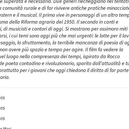
 superata e necessaria. Due generi riecheggiano nel tentat
na comunità rurale e di far rivivere antiche pratiche minacciat
stern e il musical. Il primo vive in personaggi di un altro tem
sma della Riforma agraria del 1950. Il secondo in canti e
, di musicisti e cantori di oggi. Si mostrano per ossimoro miti
i, i cui temi sono oggi più che mai urgenti: le lotte per il lav
esaggio, lo sfruttamento, la terribile mancanza di poesia di og
 non avere più spazio e tempo per agire. Il film fa vedere la
uel luogo nella compresenza dei tempi, ispirato da Rocco
de poeta contadino e rivoluzionario, sparito dall’attualità e t
prattutto per i giovani che oggi chiedono il diritto di far parte
oria.
tti
tti
tti
co Masi