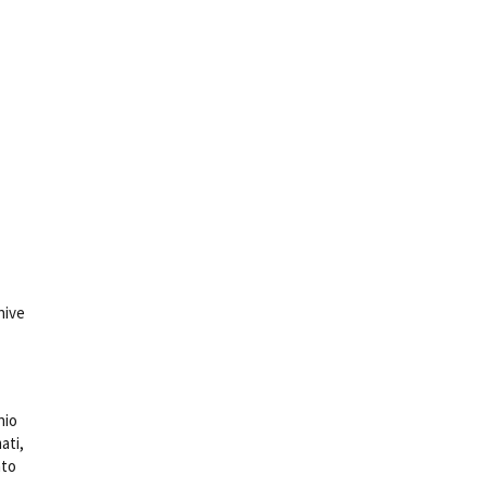
hive
nio
ati,
nto