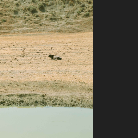
ilm Festival
nternazionale d’Arte
grafica Venezia
nternational Film Festival
l Cinema di Roma
lm Festival
 Donatello
’Argento
olinas
NTI
- Accedi al tuo profilo
 - Nuovo utente
ter
on noi
irocini - Scuola e Lavoro
peratori Economici per
nto lavori in economia