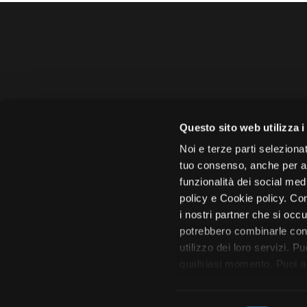
Amministrazione 
Questo sito web utilizza i
Face
Noi e terze parti selezionat
tuo consenso, anche per alt
funzionalità dei social med
policy e Cookie policy. Con
i nostri partner che si occu
Città di 
potrebbero combinarle con 
utilizzo dei loro servizi. P
qualsiasi momento. Puoi acc
tutto”. Chiudendo questa i