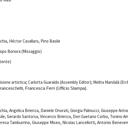
hia, Héctor Cavallaro, Pino Basile
copo Bonora (Missaggio)
stente)
isione artistica; Carlotta Guaraldo (Assembly Editor); Melita Mandalà (Erc
ranceschetti, Francesca Ferri (Ufficio Stampa).
ia, Angelica Brienza, Daniele Onorati, Giorgia Palmucci, Giuseppe Anto
sile, Gerardo Santorsa, Vincenzo Brienza, Don Gaetano Corbo, Tonino Am
Teresa Tamburrino, Giuseppe Miseo, Nicolas Lancellotti, Antonio Beneve