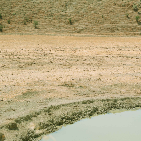
Days
Locarno F
LOCATION GUIDE
Mostra I
e
Cinemato
FILM DATABASE
Toronto I
Festa de
BOOK DATABASE
Torino Fi
David di
NEWS
Nastri d
Premio S
CASTING
STRUME
EVENTI, SPECIALI
Location 
Anteprime in Piemonte
Location
TFI Torino Film Industry - Production
Newslet
Days
Lavora c
Avenue Cove - Erasmus +
ent Fund
Stage - T
Guarda che storia!
Elenco O
La Grazia - Immagini e location della
affidame
Torino di Paolo Sorrentino