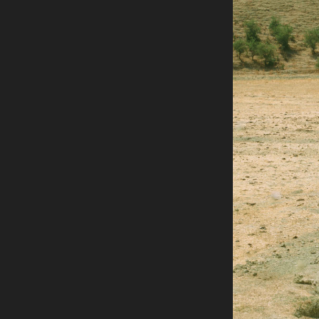
Rete regionale
Bilancio sociale
Amministrazione trasparent
Bandi e gare
Sostenibilità ambientale
SERVIZI
Servizi generali
Location scouting
Spazi nella sede FCTP
Sala Casting
Sala Paolo Tenna
FILM FUNDS
Piemonte Film Tv Fund
Piemonte Film Tv Developm
Piemonte Doc Film Fund
Short Film Fund