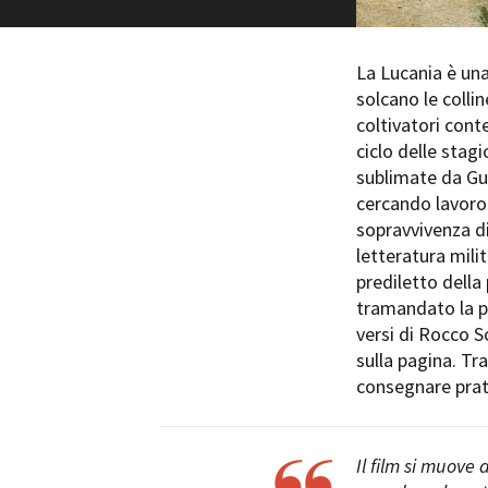
La Lucania è una
solcano le collin
coltivatori con
ciclo delle stagi
Amministrazione trasparente
B
sublimate da Gu
cercando lavoro 
sopravvivenza di
letteratura milit
prediletto della 
tramandato la pr
versi di Rocco Sc
sulla pagina. Tra
consegnare prati
Il film si muove 