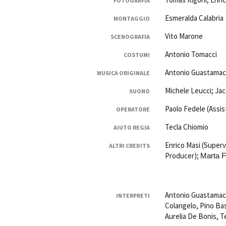
FOTOGRAFIA
Esmeralda Calabria
MONTAGGIO
Vito Marone
SCENOGRAFIA
Antonio Tomacci
COSTUMI
Antonio Guastamacc
MUSICA ORIGINALE
Michele Leucci; Ja
SUONO
Paolo Fedele (Assi
OPERATORE
Tecla Chiomio
AIUTO REGIA
Enrico Masi (Superv
ALTRI CREDITS
Producer);
Marta F
Antonio Guastamacch
INTERPRETI
Colangelo, Pino Ba
Aurelia De Bonis, 