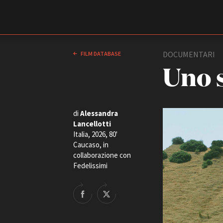
Film Commission
Torino Piemonte
DOCUMENTARI
FILM DATABASE
Uno s
di
Alessandra
Lancellotti
Italia, 2026, 80'
Caucaso, in
collaborazione con
ABOUT
Fedelissimi
Chi siamo
Storia della Fondazione
Contatti
La sede
Partner