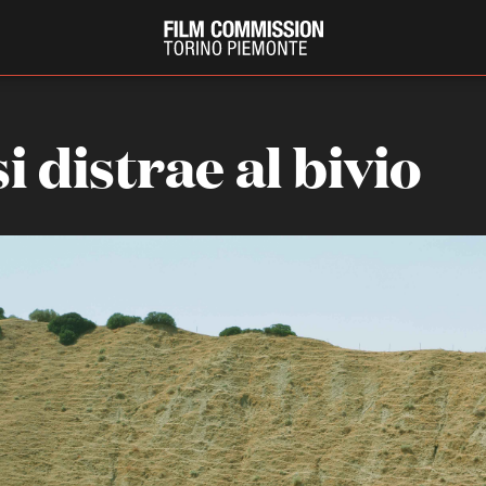
i distrae al bivio
PRODUCTION GUIDE
FESTIV
Società di produzione
Internat
Strutture di servizio
Berlinale
Filmfests
Professionisti
Festival
Attrici-Attori
Biografil
Beginners