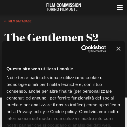
FILM DATABASE
The Gentlemen S2
di
Guy Ritchie
, 2026
IN PROGRESS
Indiana Production Spa
Questo sito web utilizza i cookie
Italiano
English
Noi e terze parti selezionate utilizziamo cookie o
tecnologie simili per finalità tecniche e, con il tuo
consenso, anche per altre finalità (per personalizzare
ABOUT
EVENTI, SPECIALI
contenuti ed annunci, per fornire funzionalità dei social
Chi siamo
Anteprime in Piemonte
media e per analizzare il nostro traffico) come specificato
Storia della Fondazione
TFI Torino Film Industry -
REGIA
Production Days
nella Privacy policy e Cookie policy. Condividiamo inoltre
Contatti
Guy Ritchie
Avenue Cove - Erasmus +
informazioni sul modo in cui utilizza il nostro sito con i
La sede
CASTING
Guarda che storia!
nostri partner che si occupano di analisi dei dati web,
Partner