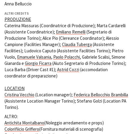
Anna Belluccio
ALTRI CREDITS
PRODUZIONE
Amministrazione trasparente
Caterina Massuras (Coordinatrice di Produzione); Marta Cardarelli
Bandi e gare
(Assistente Coordinatrice);
Emiliano Remelli
(Segretario di
Contatti
Produzione Torino); Alice Pio (Clereance Coordinator); Alessio
Privacy
Campione (Facilities Manager);
Claudia Tuberga
(Assistente
Cookie policy
Facilities); Ludovico Caputo (Assistente Facilities Torino); Pietro
Whistleblowing
Vuolo,
Emanuele Valsania
,
Paolo Polacchi
, Gabriele Scalisi, Simone
Credits
Gianarda e
Giorgio Ficarra
(Aiuto Segretario di Produzione Torino);
Luca Barba (Driver Cast #1);
Astrid Cozzi
(accomodation
coordinator di preparazione)
LOCATION
Cristina Vecchio
(Location manager);
Federica Bellocchio Brambilla
(Assistente Location Manager Torino); Stefano Golzi (Location PA
Torino).
ALTRO:
Antichita Montalbano
(Noleggio arredamento e props)
Colorifiicio Griffero
(Fornitura materiali di scenografia)