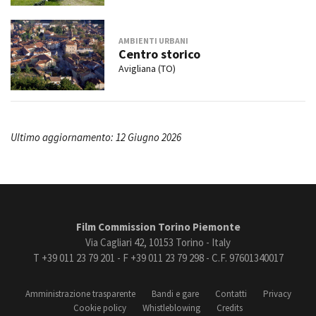
AMBIENTI URBANI
Centro storico
Avigliana (TO)
Ultimo aggiornamento: 12 Giugno 2026
Film Commission Torino Piemonte
Via Cagliari 42, 10153 Torino - Italy
T +39 011 23 79 201 - F +39 011 23 79 298 - C.F. 97601340017
Amministrazione trasparente
Bandi e gare
Contatti
Privacy
Cookie policy
Whistleblowing
Credits