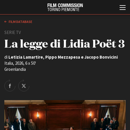
FILM DATABASE
SERIE TV
La legge di Lidia Poët 3
di
Letizia Lamartire, Pippo Mezzapesa e Jacopo Bonvicini
Italia, 2026, 6 x 50'
Groenlandia
Italiano
English
ABOUT
EVENTI, SPECIALI
Chi siamo
Anteprime in Piemonte
Storia della Fondazione
TFI Torino Film Industry -
Production Days
Contatti
Avenue Cove - Erasmus +
La sede
Guarda che storia!
Partner