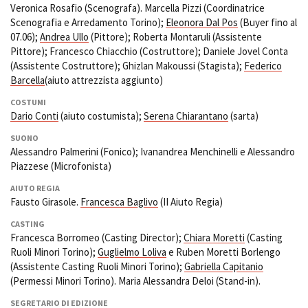
Veronica Rosafio (Scenografa). Marcella Pizzi (Coordinatrice
Short Film Fund
Torino Film Festival
Scenografia e Arredamento Torino);
Eleonora Dal Pos
(Buyer fino al
David di Donatello
07.06);
Andrea Ullo
(Pittore); Roberta Montaruli (Assistente
PRODUCTION GUIDE
Nastri d’Argento
Pittore); Francesco Chiacchio (Costruttore); Daniele Jovel Conta
Società di produzione
Premio Solinas
(Assistente Costruttore); Ghizlan Makoussi (Stagista);
Federico
Strutture di servizio
Barcella
(aiuto attrezzista aggiunto)
Professionisti
STRUMENTI
COSTUMI
Attrici-Attori
Location - Accedi al tuo
Dario Conti
(aiuto costumista);
Serena Chiarantano
(sarta)
Beginners
profilo
SUONO
Location - Nuovo utente
Alessandro Palmerini (Fonico); Ivanandrea Menchinelli e Alessandro
LOCATION GUIDE
Newsletter
Piazzese (Microfonista)
Lavora con noi
AIUTO REGIA
FILM DATABASE
Stage - Tirocini - Scuola e
Fausto Girasole.
Francesca Baglivo
(II Aiuto Regia)
Lavoro
Elenco Operatori Economici
BOOK DATABASE
CASTING
per affidamento lavori in
Francesca Borromeo (Casting Director);
Chiara Moretti
(Casting
economia
Ruoli Minori Torino);
Guglielmo Loliva
e Ruben Moretti Borlengo
NEWS
(Assistente Casting Ruoli Minori Torino);
Gabriella Capitanio
(Permessi Minori Torino). Maria Alessandra Deloi (Stand-in).
CASTING
SEGRETARIO DI EDIZIONE