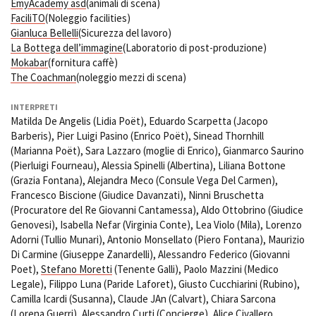
EmyAcademy asd
(animali di scena)
FaciliTO
(Noleggio facilities)
Gianluca Bellelli
(Sicurezza del lavoro)
La Bottega dell’immagine
(Laboratorio di post-produzione)
Mokabar
(fornitura caffè)
The Coachman
(noleggio mezzi di scena)
INTERPRETI
Matilda De Angelis (Lidia Poët), Eduardo Scarpetta (Jacopo
Barberis), Pier Luigi Pasino (Enrico Poët), Sinead Thornhill
(Marianna Poët), Sara Lazzaro (moglie di Enrico), Gianmarco Saurino
(Pierluigi Fourneau), Alessia Spinelli (Albertina), Liliana Bottone
(Grazia Fontana), Alejandra Meco (Consule Vega Del Carmen),
Francesco Biscione (Giudice Davanzati), Ninni Bruschetta
(Procuratore del Re Giovanni Cantamessa), Aldo Ottobrino (Giudice
Genovesi), Isabella Nefar (Virginia Conte), Lea Violo (Mila), Lorenzo
Adorni (Tullio Munari), Antonio Monsellato (Piero Fontana), Maurizio
Di Carmine (Giuseppe Zanardelli), Alessandro Federico (Giovanni
Poet),
Stefano Moretti
(Tenente Galli), Paolo Mazzini (Medico
Legale), Filippo Luna (Paride Laforet), Giusto Cucchiarini (Rubino),
Camilla Icardi (Susanna), Claude JAn (Calvart), Chiara Sarcona
(Lorena Guerri),
Alessandro Curti
(Concierge), Alice Civallero