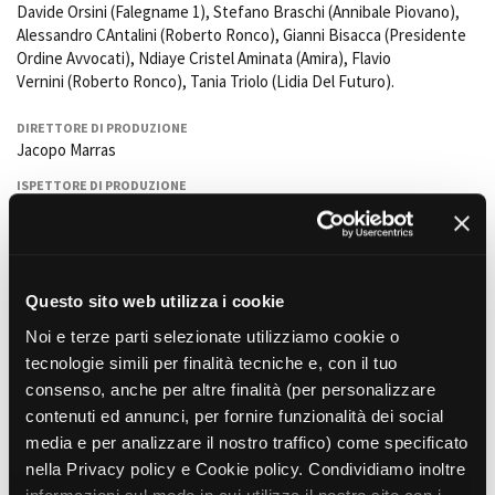
Davide Orsini (Falegname 1), Stefano Braschi (Annibale Piovano),
Alessandro CAntalini (Roberto Ronco), Gianni Bisacca (Presidente
Ordine Avvocati), Ndiaye Cristel Aminata (Amira), Flavio
Vernini (Roberto Ronco), Tania Triolo (Lidia Del Futuro).
DIRETTORE DI PRODUZIONE
Jacopo Marras
ISPETTORE DI PRODUZIONE
Alessandro Calderaro e
Daniele Morini
(Torino)
PRODUZIONE ESECUTIVA
Paolo Lucarini
Questo sito web utilizza i cookie
PRODUTTORE
Matteo Rovere
Noi e terze parti selezionate utilizziamo cookie o
PRODUZIONE
tecnologie simili per finalità tecniche e, con il tuo
Groenlandia
consenso, anche per altre finalità (per personalizzare
contenuti ed annunci, per fornire funzionalità dei social
con il sostegno di Film Commission Torino Piemonte
media e per analizzare il nostro traffico) come specificato
nella Privacy policy e Cookie policy. Condividiamo inoltre
ARREDAMENTO
Carlotta Desmann