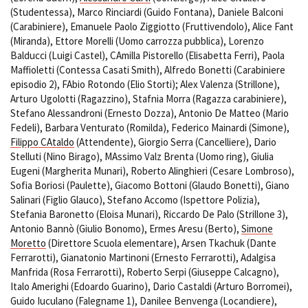
(Studentessa), Marco Rinciardi (Guido Fontana), Daniele Balconi
(Carabiniere), Emanuele Paolo Ziggiotto (Fruttivendolo), Alice Fant
(Miranda), Ettore Morelli (Uomo carrozza pubblica), Lorenzo
Balducci (Luigi Castel), CAmilla Pistorello (Elisabetta Ferri), Paola
Maffioletti (Contessa Casati Smith), Alfredo Bonetti (Carabiniere
episodio 2), FAbio Rotondo (Elio Storti); Alex Valenza (Strillone),
Arturo Ugolotti (Ragazzino), Stafnia Morra (Ragazza carabiniere),
Stefano Alessandroni (Ernesto Dozza), Antonio De Matteo (Mario
Fedeli), Barbara Venturato (Romilda), Federico Mainardi (Simone),
Filippo CAtaldo
(Attendente), Giorgio Serra (Cancelliere), Dario
Stelluti (Nino Birago), MAssimo Valz Brenta (Uomo ring), Giulia
Eugeni (Margherita Munari), Roberto Alinghieri (Cesare Lombroso),
Sofia Boriosi (Paulette), Giacomo Bottoni (Glaudo Bonetti), Giano
Salinari (Figlio Glauco), Stefano Accomo (Ispettore Polizia),
Stefania Baronetto (Eloisa Munari), Riccardo De Palo (Strillone 3),
Antonio Bannò (Giulio Bonomo), Ermes Aresu (Berto),
Simone
Moretto
(Direttore Scuola elementare), Arsen Tkachuk (Dante
Ferrarotti), Gianatonio Martinoni (Ernesto Ferrarotti), Adalgisa
Manfrida (Rosa Ferrarotti), Roberto Serpi (Giuseppe Calcagno),
Italo Amerighi (Edoardo Guarino), Dario Castaldi (Arturo Borromei),
Guido Iuculano (Falegname 1), Danilee Benvenga (Locandiere),