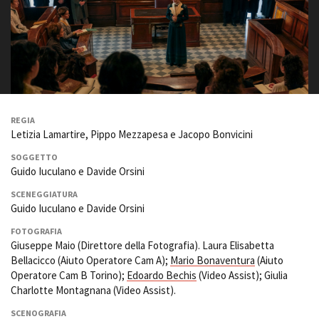
La Grazia - Immagini e
Rete regionale
location della Torino di Paolo
Bilancio sociale
Sorrentino
Amministrazione
Open Day
trasparente
Ciak in TOur!
Bandi e gare
Sostenibilità ambientale
FESTIVAL, MARKETS,
AWARDS
REGIA
SERVIZI
International Film Festival
Letizia Lamartire, Pippo Mezzapesa e Jacopo Bonvicini
Servizi generali
Rotterdam
SOGGETTO
Location scouting
Berlinale Internationalen
Guido Iuculano e Davide Orsini
Filmfestspiele Berlin
Spazi nella sede FCTP
Festival de Cannes
SCENEGGIATURA
Sala Casting
Guido Iuculano e Davide Orsini
Biografilm Festival - Bio to B
Sala Paolo Tenna
Industry Days
FOTOGRAFIA
Locarno Film Festival
Giuseppe Maio (Direttore della Fotografia). Laura Elisabetta
FILM FUNDS
Mostra Internazionale d’Arte
Bellacicco (Aiuto Operatore Cam A);
Mario Bonaventura
(Aiuto
Piemonte Film Tv Fund
Cinematografica Venezia
Operatore Cam B Torino);
Edoardo Bechis
(Video Assist); Giulia
Piemonte Film Tv
Toronto International Film
Charlotte Montagnana (Video Assist).
Development Fund
Festival
Piemonte Doc Film Fund
SCENOGRAFIA
Festa del Cinema di Roma