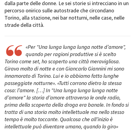
dalla parte delle donne. Le sei storie si intrecciano in un
Short Film Fund
Torino Film Festival
percorso onirico sulle autostrade che circondano
David di Donatello
Torino, alla stazione, nei bar notturni, nelle case, nelle
PRODUCTION GUIDE
Nastri d’Argento
strade della città.
Società di produzione
Premio Solinas
Strutture di servizio
Professionisti
STRUMENTI
«Per "Una lunga lunga lunga notte d’amore",
Attrici-Attori
Location - Accedi al tuo
quando per ragioni produttive si è scelto
Beginners
profilo
Torino come set, ho scoperto una città meravigliosa.
Location - Nuovo utente
Giravo molto di notte e con Giancarlo Giannini mi sono
LOCATION GUIDE
Newsletter
innamorato di Torino. Lui e io abbiamo fatto lunghe
Lavora con noi
passeggiate notturne». «Tutti corrono dietro la stessa
FILM DATABASE
Stage - Tirocini - Scuola e
cosa: l’amore. […] In "Una lunga lunga lunga notte
Lavoro
d’amore" la storia d’amore attraverso le onde radio,
Elenco Operatori Economici
BOOK DATABASE
per affidamento lavori in
prima della scoperta della droga era banale. In fondo si
economia
tratta di una storia molto intellettuale ma nello stesso
NEWS
tempo è molto toccante. Qualcosa che all’inizio è
intellettuale può diventare umano, quando lo giro»
CASTING