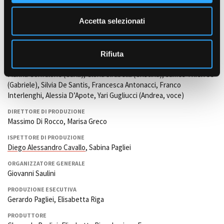
e
Antonio (Lello) Roppolo (capo elettricista); Mirco Fincato e Marco
Garofalo (elettricista). Paolo Mariotti (capo macchinista). Alberto
n
Accetta selezionati
Paradiso (attrezzista). Raffaella Alpignano (parrucchiera).
s
o
INTERPRETI
Giancarlo Giannini Marcello), Marie Trintignant (Irene), Isabelle
Rifiuta
Pasco (Elena), Ornella Muti (Egle), Eljana Nikolova Popova (Anna),
Marina Confalone (Carla), Gloria Sirabella (Cristina), James Thiérrée
(Gabriele), Silvia De Santis, Francesca Antonacci, Franco
Interlenghi, Alessia D’Apote, Yari Gugliucci (Andrea, voce)
DIRETTORE DI PRODUZIONE
Massimo Di Rocco, Marisa Greco
ISPETTORE DI PRODUZIONE
Diego Alessandro Cavallo
, Sabina Pagliei
ORGANIZZATORE GENERALE
Giovanni Saulini
PRODUZIONE ESECUTIVA
Gerardo Pagliei, Elisabetta Riga
PRODUTTORE