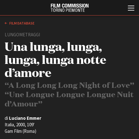
FILM DATABASE
LUNGOMETRAGGI
Una lunga, lunga,
lunga, lunga notte
d’amore
Italiano
English
“A Long Long Long Night of Love”
“Une Longue Longue Longue Nuit
ABOUT
EVENTI, SPECIALI
d’Amour”
Chi siamo
Anteprime in Piemonte
Storia della Fondazione
TFI Torino Film Industry -
di
Luciano Emmer
Production Days
Contatti
Italia, 2000, 109'
Avenue Cove - Erasmus +
La sede
Gam Film (Roma)
Guarda che storia!
Partner