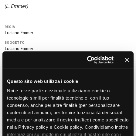
(L. Emmer)
Amministrazione trasparente
REGIA
Bandi e gare
Luciano Emmer
Contatti
SOGGETTO
Privacy
Luciano Emmer
Cookie policy
Whistleblowing
SCENEGGIATURA
Credits
Luciano Emmer
FOTOGRAFIA
Bruno Cascio.Alias Gallione (video assistant).
Questo sito web utilizza i cookie
MONTAGGIO
Noi e terze parti selezionate utilizziamo cookie o
Adriano Tagliavia
tecnologie simili per finalità tecniche e, con il tuo
consenso, anche per altre finalità (per personalizzare
SCENOGRAFIA
Fiorella Cicolini,
Elena Barattero
contenuti ed annunci, per fornire funzionalità dei social
media e per analizzare il nostro traffico) come specificato
COSTUMI
Silvia Nebiolo
. Francesca Campanella e Georgia Duranti (sarte).
nella Privacy policy e Cookie policy. Condividiamo inoltre
informazioni sul modo in cui utilizza il nostro sito con i