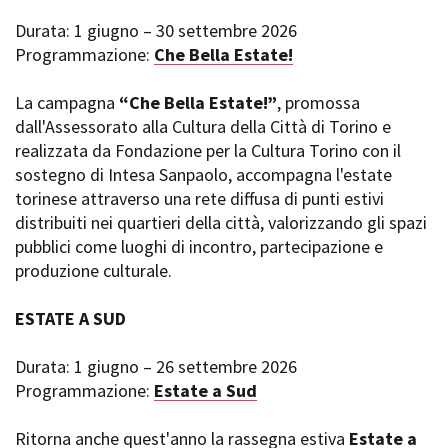
Short Film Fund
Torino Film Festival
Durata: 1 giugno – 30 settembre 2026
David di Donatello
Programmazione:
Che Bella Estate!
PRODUCTION GUIDE
Nastri d’Argento
Società di produzione
Premio Solinas
La campagna
“Che Bella Estate!”
, promossa
Strutture di servizio
dall'Assessorato alla Cultura della Città di Torino e
Professionisti
STRUMENTI
realizzata da Fondazione per la Cultura Torino con il
Attrici-Attori
Location - Accedi al tuo
sostegno di Intesa Sanpaolo, accompagna l'estate
Beginners
profilo
torinese attraverso una rete diffusa di punti estivi
Location - Nuovo utente
distribuiti nei quartieri della città, valorizzando gli spazi
LOCATION GUIDE
Newsletter
pubblici come luoghi di incontro, partecipazione e
Lavora con noi
produzione culturale.
FILM DATABASE
Stage - Tirocini - Scuola e
Lavoro
ESTATE A SUD
Elenco Operatori Economici
BOOK DATABASE
per affidamento lavori in
economia
Durata: 1 giugno – 26 settembre 2026
NEWS
Programmazione:
Estate a Sud
CASTING
Ritorna anche quest'anno la rassegna estiva
Estate a