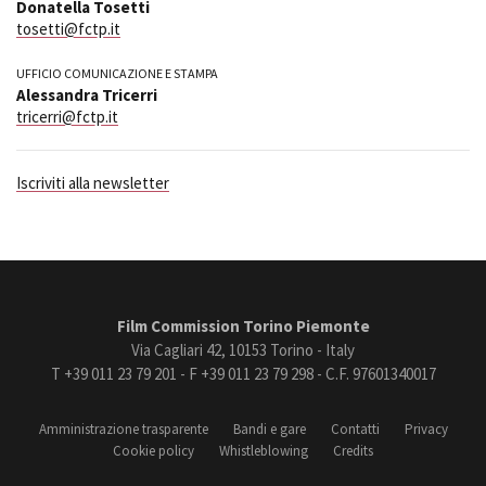
Donatella Tosetti
tosetti@fctp.it
UFFICIO COMUNICAZIONE E STAMPA
Alessandra Tricerri
tricerri@fctp.it
Iscriviti alla newsletter
Film Commission Torino Piemonte
Via Cagliari 42, 10153 Torino - Italy
T +39 011 23 79 201 - F +39 011 23 79 298 - C.F. 97601340017
Amministrazione trasparente
Bandi e gare
Contatti
Privacy
Cookie policy
Whistleblowing
Credits