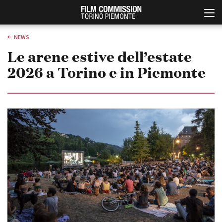
NEWS
Le arene estive dell’estate
2026 a Torino e in Piemonte
Italiano
English
ABOUT
EVENTI, SPECIALI
Chi siamo
Anteprime in Piemonte
Storia della Fondazione
TFI Torino Film Industry -
Production Days
Contatti
Avenue Cove - Erasmus +
La sede
Guarda che storia!
Partner