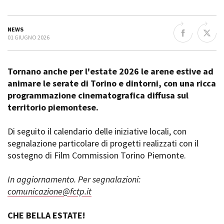
La Grazia - Immagini e
Rete regionale
location della Torino di Paolo
Bilancio sociale
Sorrentino
NEWS
Amministrazione
Open Day
01 GIUGNO 2026
trasparente
Ciak in TOur!
Bandi e gare
Sostenibilità ambientale
Tornano anche per l'estate 2026 le arene estive ad
FESTIVAL, MARKETS,
AWARDS
animare le serate di Torino e dintorni, con una ricca
SERVIZI
International Film Festival
programmazione cinematografica diffusa sul
Servizi generali
Rotterdam
territorio piemontese.
Location scouting
Berlinale Internationalen
Filmfestspiele Berlin
Spazi nella sede FCTP
Di seguito il calendario delle iniziative locali, con
Festival de Cannes
Sala Casting
segnalazione particolare di progetti realizzati con il
Biografilm Festival - Bio to B
Sala Paolo Tenna
sostegno di Film Commission Torino Piemonte.
Industry Days
Locarno Film Festival
FILM FUNDS
In aggiornamento. Per segnalazioni:
Mostra Internazionale d’Arte
Piemonte Film Tv Fund
Cinematografica Venezia
comunicazione@fctp.it
Piemonte Film Tv
Toronto International Film
Development Fund
Festival
CHE BELLA ESTATE!
Piemonte Doc Film Fund
Festa del Cinema di Roma