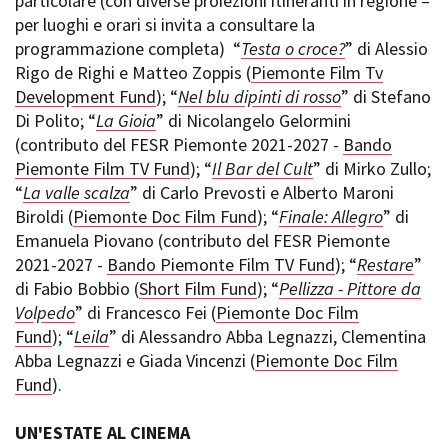
particolare (con diverse proiezioni itineranti in regione –
per luoghi e orari si invita a consultare la
programmazione completa) “
Testa o croce?
” di Alessio
Rigo de Righi e Matteo Zoppis (
Piemonte Film Tv
Development Fund
); “
Nel blu dipinti di rosso
” di Stefano
Di Polito; “
La Gioia
” di Nicolangelo Gelormini
(contributo del FESR Piemonte 2021-2027 -
Bando
Piemonte Film TV Fund
); “
Il Bar del Cult
” di Mirko Zullo;
“
La valle scalza
” di Carlo Prevosti e Alberto Maroni
Biroldi (
Piemonte Doc Film Fund
); “
Finale: Allegro
” di
Emanuela Piovano (contributo del FESR Piemonte
2021-2027 -
Bando Piemonte Film TV Fund
); “
Restare
”
di Fabio Bobbio (
Short Film Fund
); “
Pellizza - Pittore da
Volpedo
” di Francesco Fei (
Piemonte Doc Film
Fund
); “
Leila
” di Alessandro Abba Legnazzi, Clementina
Abba Legnazzi e Giada Vincenzi (
Piemonte Doc Film
Fund
).
UN'ESTATE AL CINEMA