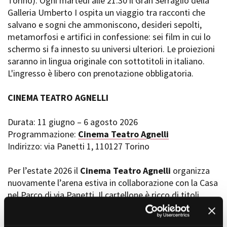
Torino). Ogni martedì alle 21:30 il Gran Serraglio della
Galleria Umberto I ospita un viaggio tra racconti che
salvano e sogni che ammoniscono, desideri sepolti,
metamorfosi e artifici in confessione: sei film in cui lo
schermo si fa innesto su universi ulteriori. Le proiezioni
saranno in lingua originale con sottotitoli in italiano.
L'ingresso è libero con prenotazione obbligatoria.
CINEMA TEATRO AGNELLI
Durata: 11 giugno – 6 agosto 2026
Programmazione:
Cinema Teatro Agnelli
Indirizzo: via Panetti 1, 110127 Torino
Per l’estate 2026 il
Cinema Teatro Agnelli
organizza
nuovamente l’arena estiva in collaborazione con la Casa
nel Parco di via Panetti. Il cartellone è ricco di titoli
italiani ed europei, tra cui si segnalano in particolare
“
Nel blu dipinti di rosso
” di Stefano Di Polito il 9 luglio