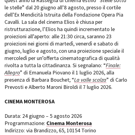
quest’anno la Rassegna di cinema estivo “Stelle sotto
le stelle” dal 20 giugno all’8 agosto, presso il cortile
dell’Ex Mendicità Istruita della Fondazione Opera Pia
Cavalli. La sala del cinema Elios è chiusa per
ristrutturazione, l’Elios ha quindi incrementato le
proiezioni all’aperto: alle 21:30 circa, saranno 23
proiezioni nei giorni di martedì, venerdì e sabato di
giugno, luglio e agosto, con una proiezione speciale il
mercoledì per un’offerta cinematografica di qualità
rivolta a tutta la cittadinanza. Si segnalano: “
Finale:
Allegro
” di Emanuela Piovano il 1 luglio 2026, alla
presenza di Barbara Bouchet; “
La valle scalza
” di Carlo
Prevosti e Alberto Maroni Biroldi il 7 luglio 2026.
CINEMA MONTEROSA
Durata: 24 giugno – 5 agosto 2026
Programmazione:
Cinema Monterosa
Indirizzo: via Brandizzo, 65, 10154 Torino