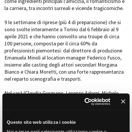
come ingredienti principali l’amicizia, il romanticismo e
Short Film Fund
Torino Film Festival
la carriera, tra incontri surreali e vicende tragicomiche.
David di Donatello
PRODUCTION GUIDE
Nastri d’Argento
9 le settimane di riprese (più 4 di preparazione) che si
Società di produzione
Premio Solinas
sono svolte interamente a Torino dal 6 febbraio al 9
Strutture di servizio
aprile 2021 e che hanno coinvolto una troupe di circa
Professionisti
STRUMENTI
100 persone, composta per il circa 60% da
Attrici-Attori
Location - Accedi al tuo
professionisti piemontesi: dal direttore di produzione
Beginners
profilo
Emanuela Minoli al location manager Federico Fusco,
Location - Nuovo utente
insieme alle casting degli attori secondari Morgana
LOCATION GUIDE
Newsletter
Bianco e Chiara Moretti, con una forte rappresentanza
Lavora con noi
nel reparto scenografia e trasporti.
FILM DATABASE
Stage - Tirocini - Scuola e
Lavoro
Nel cast (Claudia Gusmano, Lorenzo Adorni, Michele
Elenco Operatori Economici
BOOK DATABASE
Rosiello Alberto Paradossi, Lucrezia Bertini, Fausto
per affidamento lavori in
economia
Maria Sciarappa, Emanuela Grimalda, Esther Elisha,
NEWS
Francesco Arca, Alberto Boubakar Malanchino,
Giancarlo Ratti, Maria Amelia Monti, Bebo Storti,
Questo sito web utilizza i cookie
CASTING
Euridice Axen) si segnala inoltre la presenza di Rebecca
Noi e terze parti selezionate utilizziamo cookie o