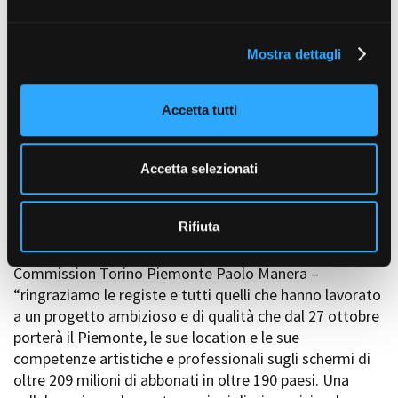
e
protagonisti, conferma l’importanza di una realtà come
l
Film Commission Torino Piemonte e del Piemonte Film
Mostra dettagli
c
Tv Fund che mettendo in vetrina il capoluogo
o
piemontese promuovono l’immagine dell’antica
n
capitale, mettendo in moto anche un circuito virtuoso
Accetta tutti
s
per l’economia e per l’occupazione più che mai
e
importante come stimolo ulteriore per il rilancio
n
turistico attualmente in corso.
Accetta selezionati
s
Inoltre “è stata una grande soddisfazione collaborare
o
nuovamente con Italian International Film, e per la
Rifiuta
prima volta con il più grande e noto servizio di
streaming del mondo” – aggiunge il Direttore di Film
Commission Torino Piemonte Paolo Manera –
“ringraziamo le registe e tutti quelli che hanno lavorato
a un progetto ambizioso e di qualità che dal 27 ottobre
porterà il Piemonte, le sue location e le sue
competenze artistiche e professionali sugli schermi di
oltre 209 milioni di abbonati in oltre 190 paesi. Una