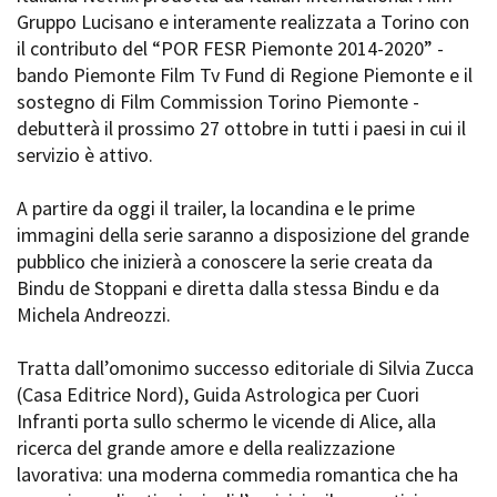
La Grazia - Immagini e
Gruppo Lucisano e interamente realizzata a Torino con
Rete regionale
location della Torino di Paolo
il contributo del “POR FESR Piemonte 2014-2020” -
Bilancio sociale
Sorrentino
bando Piemonte Film Tv Fund di Regione Piemonte e il
Amministrazione
Open Day
trasparente
sostegno di Film Commission Torino Piemonte -
Ciak in TOur!
Bandi e gare
debutterà il prossimo 27 ottobre in tutti i paesi in cui il
Sostenibilità ambientale
servizio è attivo.
FESTIVAL, MARKETS,
AWARDS
SERVIZI
A partire da oggi il trailer, la locandina e le prime
International Film Festival
Servizi generali
Rotterdam
immagini della serie saranno a disposizione del grande
Location scouting
Berlinale Internationalen
pubblico che inizierà a conoscere la serie creata da
Filmfestspiele Berlin
Spazi nella sede FCTP
Bindu de Stoppani e diretta dalla stessa Bindu e da
Festival de Cannes
Sala Casting
Michela Andreozzi.
Biografilm Festival - Bio to B
Sala Paolo Tenna
Industry Days
Tratta dall’omonimo successo editoriale di Silvia Zucca
Locarno Film Festival
FILM FUNDS
(Casa Editrice Nord), Guida Astrologica per Cuori
Mostra Internazionale d’Arte
Piemonte Film Tv Fund
Infranti porta sullo schermo le vicende di Alice, alla
Cinematografica Venezia
Piemonte Film Tv
ricerca del grande amore e della realizzazione
Toronto International Film
Development Fund
Festival
lavorativa: una moderna commedia romantica che ha
Piemonte Doc Film Fund
Festa del Cinema di Roma