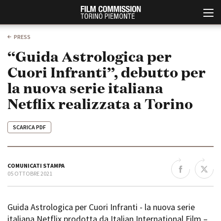
PRESS
“Guida Astrologica per
Cuori Infranti”, debutto per
la nuova serie italiana
Netflix realizzata a Torino
SCARICA PDF
Italiano
English
ABOUT
EVENTI, SPECIALI
COMUNICATI STAMPA
Chi siamo
Anteprime in Piemonte
05 OTTOBRE 2021
Storia della Fondazione
TFI Torino Film Industry -
Production Days
Contatti
Avenue Cove - Erasmus +
Guida Astrologica per Cuori Infranti - la nuova serie
La sede
Guarda che storia!
italiana Netflix prodotta da Italian International Film –
Partner