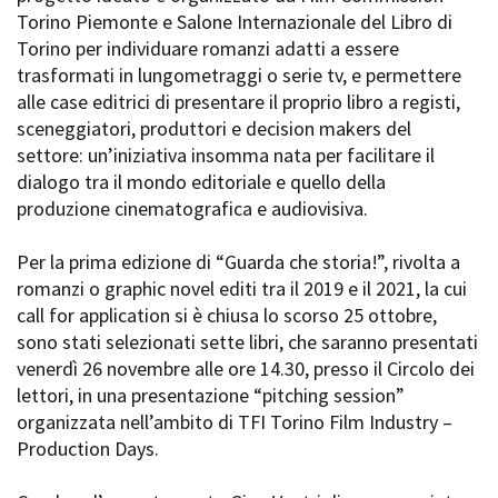
La Grazia - Immagini e
Torino Piemonte e Salone Internazionale del Libro di
Rete regionale
location della Torino di Paolo
Torino per individuare romanzi adatti a essere
Bilancio sociale
Sorrentino
trasformati in lungometraggi o serie tv, e permettere
Amministrazione
Open Day
trasparente
alle case editrici di presentare il proprio libro a registi,
Ciak in TOur!
Bandi e gare
sceneggiatori, produttori e decision makers del
Sostenibilità ambientale
settore: un’iniziativa insomma nata per facilitare il
FESTIVAL, MARKETS,
dialogo tra il mondo editoriale e quello della
AWARDS
SERVIZI
produzione cinematografica e audiovisiva.
International Film Festival
Servizi generali
Rotterdam
Location scouting
Berlinale Internationalen
Per la prima edizione di “Guarda che storia!”, rivolta a
Filmfestspiele Berlin
Spazi nella sede FCTP
romanzi o graphic novel editi tra il 2019 e il 2021, la cui
Festival de Cannes
Sala Casting
call for application si è chiusa lo scorso 25 ottobre,
Biografilm Festival - Bio to B
Sala Paolo Tenna
sono stati selezionati sette libri, che saranno presentati
Industry Days
venerdì 26 novembre alle ore 14.30, presso il Circolo dei
Locarno Film Festival
FILM FUNDS
lettori, in una presentazione “pitching session”
Mostra Internazionale d’Arte
Piemonte Film Tv Fund
organizzata nell’ambito di TFI Torino Film Industry –
Cinematografica Venezia
Piemonte Film Tv
Production Days.
Toronto International Film
Development Fund
Festival
Piemonte Doc Film Fund
Festa del Cinema di Roma