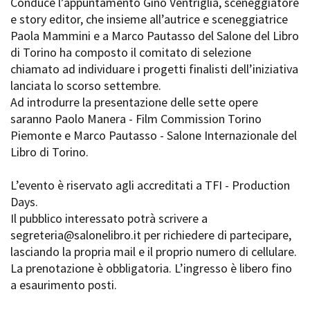
Conduce l’appuntamento Gino Ventriglia, sceneggiatore
Short Film Fund
Torino Film Festival
e story editor, che insieme all’autrice e sceneggiatrice
David di Donatello
Paola Mammini e a Marco Pautasso del Salone del Libro
PRODUCTION GUIDE
Nastri d’Argento
di Torino ha composto il comitato di selezione
Società di produzione
Premio Solinas
chiamato ad individuare i progetti finalisti dell’iniziativa
Strutture di servizio
lanciata lo scorso settembre.
Professionisti
STRUMENTI
Ad introdurre la presentazione delle sette opere
Attrici-Attori
Location - Accedi al tuo
saranno Paolo Manera - Film Commission Torino
Beginners
profilo
Piemonte e Marco Pautasso - Salone Internazionale del
Location - Nuovo utente
Libro di Torino.
LOCATION GUIDE
Newsletter
Lavora con noi
L’evento è riservato agli accreditati a TFI - Production
FILM DATABASE
Stage - Tirocini - Scuola e
Days.
Lavoro
Il pubblico interessato potrà scrivere a
Elenco Operatori Economici
BOOK DATABASE
segreteria@salonelibro.it per richiedere di partecipare,
per affidamento lavori in
economia
lasciando la propria mail e il proprio numero di cellulare.
NEWS
La prenotazione è obbligatoria. L’ingresso è libero fino
a esaurimento posti.
CASTING