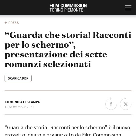
PRESS
“Guarda che storia! Racconti
per lo schermo”,
presentazione dei sette
romanzi selezionati
SCARICA PDF
Italiano
English
ABOUT
EVENTI, SPECIALI
COMUNICATI STAMPA
Chi siamo
Anteprime in Piemonte
19 NOVEMBRE 2021
Storia della Fondazione
TFI Torino Film Industry -
Production Days
Contatti
Avenue Cove - Erasmus +
“Guarda che storia! Racconti per lo schermo” è il nuovo
La sede
Guarda che storia!
progetto ideato e organizzato da Film Commission
Partner