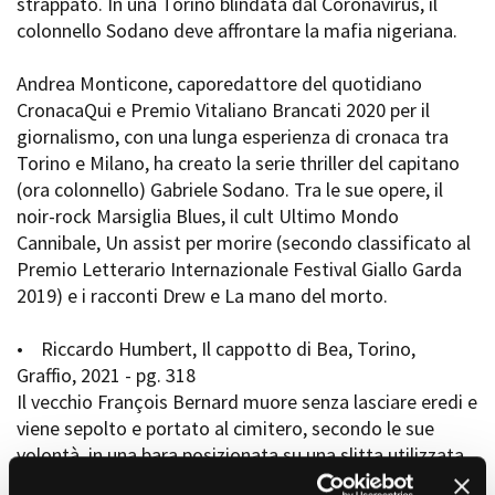
strappato. In una Torino blindata dal Coronavirus, il
colonnello Sodano deve affrontare la mafia nigeriana.
Andrea Monticone, caporedattore del quotidiano
CronacaQui e Premio Vitaliano Brancati 2020 per il
giornalismo, con una lunga esperienza di cronaca tra
Torino e Milano, ha creato la serie thriller del capitano
(ora colonnello) Gabriele Sodano. Tra le sue opere, il
noir-rock Marsiglia Blues, il cult Ultimo Mondo
Cannibale, Un assist per morire (secondo classificato al
Premio Letterario Internazionale Festival Giallo Garda
2019) e i racconti Drew e La mano del morto.
• Riccardo Humbert, Il cappotto di Bea, Torino,
Graffio, 2021 - pg. 318
Il vecchio François Bernard muore senza lasciare eredi e
viene sepolto e portato al cimitero, secondo le sue
volontà, in una bara posizionata su una slitta utilizzata
pe il trasporto del fieno e della legna. Siamo in pieno