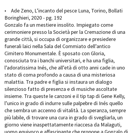
• Ade Zeno, L’incanto del pesce Luna, Torino, Bollati
Boringhieri, 2020 - pg. 192
Gonzalo fa un mestiere insolito. Impiegato come
cerimoniere presso la Società per la Cremazione di una
grande città, si occupa di organizzare e presiedere
funerali laici nella Sala del Commiato dell’antico
Cimitero Monumentale. È sposato con Gloria,
conosciuta tra i banchi universitari, e ha una figlia,
l’adoratissima Inés, che all’età di otto anni cade in uno
stato di coma profondo a causa di una misteriosa
malattia. Tra padre e figlia si instaura un dialogo
silenzioso fatto di presenza e di musiche ascoltate
insieme. Tra queste le canzoni e il tip tap di Gene Kelly,
l’unico in grado di indurre sulle palpebre di Inés quello
che sembra un accenno di vitalità. La speranza, sempre
più labile, di trovare una cura in grado di svegliarla, un
giorno viene inaspettatamente riaccesa da Malaguti,
uomo equivoco e affascinante che propone a Gonzalo di