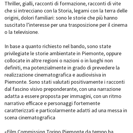
Thriller, gialli, racconti di formazione, racconti di vite
che si intrecciano con la Storia, legami con la terra delle
origini, dolori familiari: sono le storie che più hanno
Amministrazione trasparente
suscitato l’interesse per una trasposizione per il cinema
Bandi e gare
o la televisione.
Contatti
Privacy
In base a quanto richiesto nel bando, sono state
Cookie policy
privilegiate le storie ambientate in Piemonte, oppure
Whistleblowing
collocate in altre regioni o nazioni o in luoghi non
Credits
definiti, ma potenzialmente in grado di prevedere la
realizzazione cinematografica e audiovisiva in
Piemonte. Sono stati valutati positivamente i racconti
dal fascino visivo preponderante, con una narrazione
adatta a essere proposta per immagini, con un ritmo
narrativo efficace e personaggi fortemente
caratterizzati e particolarmente adatti ad una messa in
scena cinematografica
«Film Commission Torino Piemonte da tempo ha