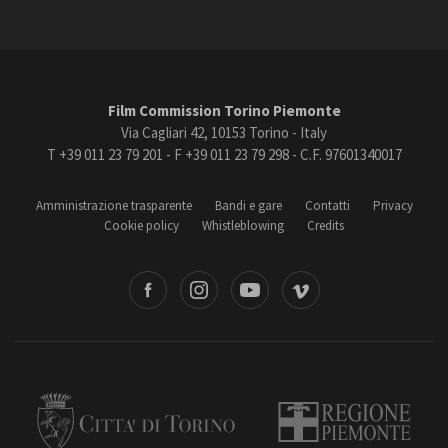
Film Commission Torino Piemonte
Via Cagliari 42, 10153 Torino - Italy
T +39 011 23 79 201 - F +39 011 23 79 298 - C.F. 97601340017
Amministrazione trasparente
Bandi e gare
Contatti
Privacy
Cookie policy
Whistleblowing
Credits
book
Instagram
Youtube
Vimeo
Torino
Regione Piemonte