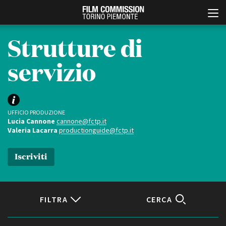
Strutture di
servizio
UFFICIO PRODUZIONE
Lucia Cannone
cannone@fctp.it
Valeria Lacarra
productionguide@fctp.it
Italiano
English
Iscriviti
ABOUT
EVENTI, SPECIALI
Chi siamo
Anteprime in Piemonte
Storia della Fondazione
TFI Torino Film Industry -
Production Days
FILTRA
CERCA
Contatti
Avenue Cove - Erasmus +
La sede
Guarda che storia!
Partner