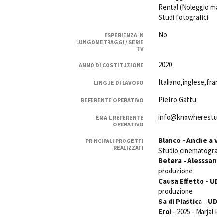
Rental (Noleggio ma
Studi fotografici
No
ESPERIENZA IN
LUNGOMETRAGGI / SERIE
TV
2020
ANNO DI COSTITUZIONE
Amministrazione trasparente
B
Italiano,inglese,fr
LINGUE DI LAVORO
Pietro Gattu
REFERENTE OPERATIVO
info@knowherestud
EMAIL REFERENTE
OPERATIVO
Blanco - Anche a 
PRINCIPALI PROGETTI
REALIZZATI
Studio cinematograf
Betera - Alesssan
produzione
Causa Effetto - 
produzione
Sa di Plastica - 
Eroi
- 2025 - Marjal