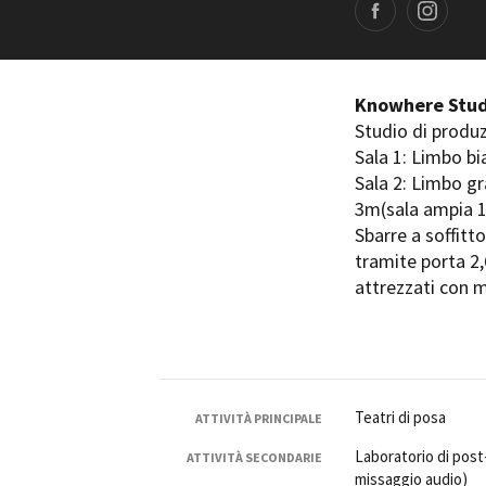
Facebook page
Instagram page
Rete regionale
Bilancio sociale
Amministrazione trasparent
Bandi e gare
Knowhere Stud
Sostenibilità ambientale
Studio di produzi
Sala 1: Limbo bi
SERVIZI
Sala 2: Limbo g
Servizi generali
3m(sala ampia 
Location scouting
Sbarre a soffitt
Spazi nella sede FCTP
tramite porta 2,
Sala Casting
attrezzati con 
Sala Paolo Tenna
FILM FUNDS
Piemonte Film Tv Fund
Piemonte Film Tv Developm
Teatri di posa
ATTIVITÀ PRINCIPALE
Piemonte Doc Film Fund
Laboratorio di pos
ATTIVITÀ SECONDARIE
Short Film Fund
missaggio audio)