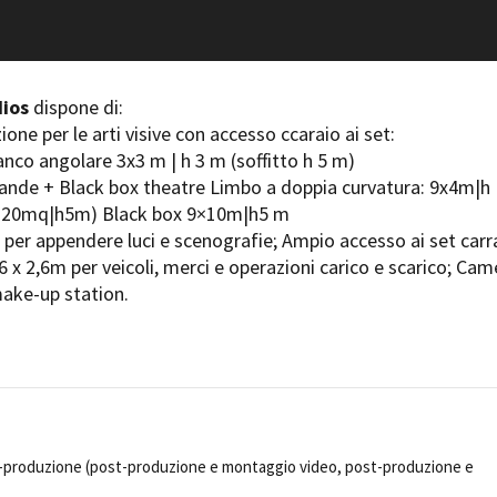
Days
Locarno F
LOCATION GUIDE
Mostra I
e
Cinemato
FILM DATABASE
ios
dispone di:
Toronto I
one per le arti visive con accesso ccaraio ai set:
Festa de
BOOK DATABASE
anco angolare 3x3 m | h 3 m (soffitto h 5 m)
Torino Fi
rande + Black box theatre Limbo a doppia curvatura: 9x4m|h
David di
NEWS
120mq|h5m) Black box 9×10m|h5 m
Nastri d
o per appendere luci e scenografie; Ampio accesso ai set carr
Premio S
CASTING
6 x 2,6m per veicoli, merci e operazioni carico e scarico; Cam
make-up station.
STRUME
EVENTI, SPECIALI
Location 
Anteprime in Piemonte
Location
TFI Torino Film Industry - Production
Newslet
Days
Lavora c
Avenue Cove - Erasmus +
ent Fund
Stage - T
Guarda che storia!
Elenco O
t-produzione (post-produzione e montaggio video, post-produzione e
La Grazia - Immagini e location della
affidame
Torino di Paolo Sorrentino