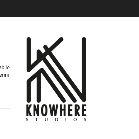
ilm Festival
nternazionale d’Arte
grafica Venezia
nternational Film Festival
l Cinema di Roma
lm Festival
 Donatello
’Argento
abile
olinas
erini
NTI
- Accedi al tuo profilo
 - Nuovo utente
ter
on noi
irocini - Scuola e Lavoro
peratori Economici per
nto lavori in economia