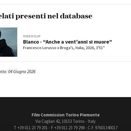
elati presenti nel database
VIDEOCLIP
Blanco - “Anche a vent’anni si muore”
Francesco Lorusso x Broga’s, Italia, 2026, 3'51''
to: 04 Giugno 2026
Film Commission Torino Piemonte
Via Cagliari 42, 10153 Torino - Italy
T +39 011 23 79 201 - F +39 011 23 79 298 - C.F. 97601340017