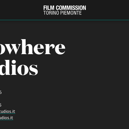
owhere
dios
5
PRODUCTION GUIDE
FESTIV
Società di produzione
Internat
6
Strutture di servizio
Berlinale
dios.it
Filmfests
Professionisti
dios.it
Festival
Attrici-Attori
Biografil
Beginners