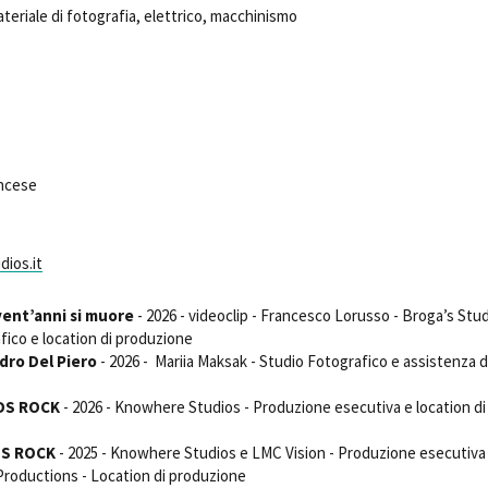
teriale di fotografia, elettrico, macchinismo
Open Day
Ciak in TOur!
andi e gare
Contatti
Privacy
Cookie policy
Whistleblowing
Credi
ancese
ios.it
vent’anni si muore
- 2026 - videoclip - Francesco Lorusso - Broga’s Stud
ico e location di produzione
dro Del Piero
- 2026 - Mariia Maksak - Studio Fotografico e assistenza d
UDS ROCK
- 2026 - Knowhere Studios - Produzione esecutiva e location di
UDS ROCK
- 2025 - Knowhere Studios e LMC Vision - Produzione esecutiva
 Productions - Location di produzione