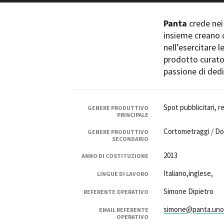
Rete regionale
Bilancio sociale
Panta
crede nei 
Amministrazione trasparent
insieme creano c
Bandi e gare
nell’esercitare 
Sostenibilità ambientale
prodotto curato 
passione di dedi
SERVIZI
Servizi generali
Location scouting
Spot pubblicitari, r
GENERE PRODUTTIVO
PRINCIPALE
Spazi nella sede FCTP
Sala Casting
Cortometraggi / D
GENERE PRODUTTIVO
SECONDARIO
Sala Paolo Tenna
2013
ANNO DI COSTITUZIONE
FILM FUNDS
Italiano,inglese,
LINGUE DI LAVORO
Piemonte Film Tv Fund
Piemonte Film Tv Developm
Simone Dipietro
REFERENTE OPERATIVO
Piemonte Doc Film Fund
simone@panta.uno
EMAIL REFERENTE
Short Film Fund
OPERATIVO