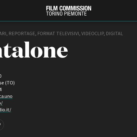
RI, REPORTAGE, FORMAT TELEVISIVI, VIDEOCLIP, DIGITAL
talone
0
se (TO)
4
ta.uno
PRODUCTION GUIDE
FESTIV
o/
Società di produzione
Internat
io.it/
Strutture di servizio
Berlinale
Filmfests
Professionisti
Festival
Attrici-Attori
Biografil
Beginners