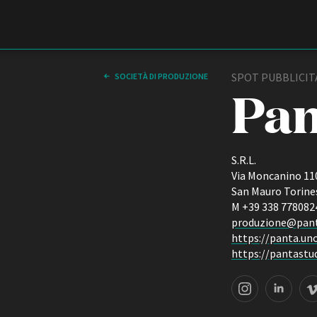
Film Commission
Torino Piemonte
SPOT PUBBLICITA
SOCIETÀ DI PRODUZIONE
Pan
S.R.L.
Via Moncanino 11
San Mauro Torine
M +39 338 778082
produzione@pan
ABOUT
https://panta.un
Chi siamo
https://pantastud
Storia della Fondazione
Contatti
Instagram page
LinkedIn page
Vimeo page
La sede
Partner