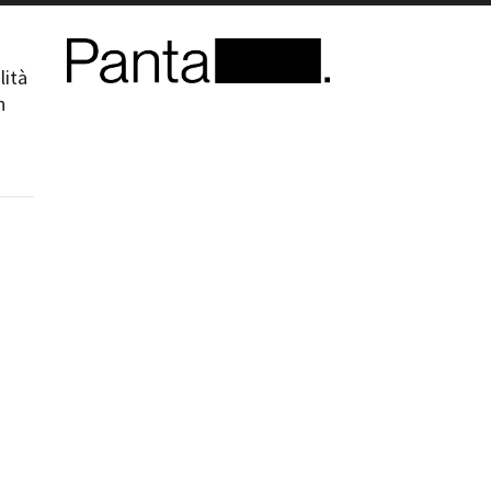
ilm Festival
nternazionale d’Arte
lità
grafica Venezia
n
nternational Film Festival
l Cinema di Roma
lm Festival
 Donatello
’Argento
olinas
NTI
- Accedi al tuo profilo
 - Nuovo utente
ter
on noi
irocini - Scuola e Lavoro
peratori Economici per
nto lavori in economia