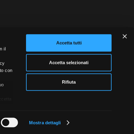
blowing
Credits
Accetta tutti
 il
Accetta selezionati
acy
ito con
Rifiuta
uo
ccetta
Mostra dettagli