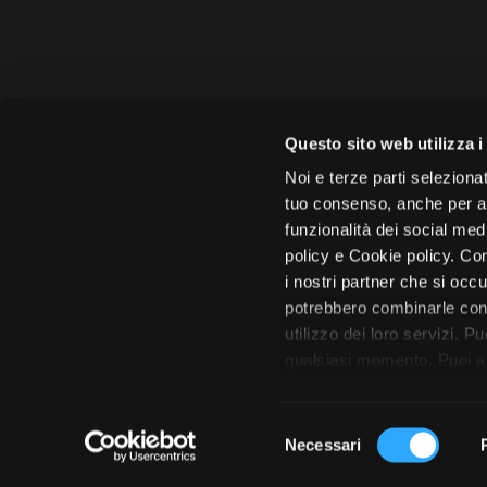
Amministrazione 
Questo sito web utilizza i
Face
Noi e terze parti selezionat
tuo consenso, anche per alt
funzionalità dei social med
policy e Cookie policy. Con
i nostri partner che si occu
Città di 
potrebbero combinarle con 
utilizzo dei loro servizi. P
qualsiasi momento. Puoi acc
tutto”. Chiudendo questa i
S
Necessari
e
l