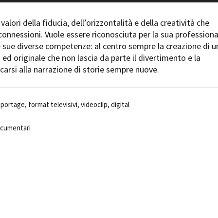
Days
Locarno F
LOCATION GUIDE
valori della fiducia, dell’orizzontalità e della creatività che
Mostra I
e
onnessioni. Vuole essere riconosciuta per la sua professiona
Cinemato
FILM DATABASE
le sue diverse competenze: al centro sempre la creazione di u
Toronto I
ed originale che non lascia da parte il divertimento e la
Festa de
BOOK DATABASE
carsi alla narrazione di storie sempre nuove.
Torino Fi
David di
NEWS
Nastri d
eportage, format televisivi, videoclip, digital
Premio S
CASTING
ocumentari
STRUME
EVENTI, SPECIALI
Location 
Anteprime in Piemonte
Location
TFI Torino Film Industry - Production
Newslet
Days
Lavora c
Avenue Cove - Erasmus +
ent Fund
Stage - T
Guarda che storia!
Elenco O
La Grazia - Immagini e location della
affidame
Torino di Paolo Sorrentino