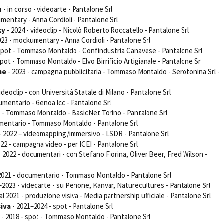
Open Day
n
- in corso - videoarte - Pantalone Srl
mentary - Anna Cordioli - Pantalone Srl
Ciak in TOur!
ky
- 2024 - videoclip - Nicolò Roberto Roccatello - Pantalone Srl
023 - mockumentary - Anna Cordioli - Pantalone Srl
 spot - Tommaso Montaldo - Confindustria Canavese - Pantalone Srl
pot - Tommaso Montaldo - Elvo Birrificio Artigianale - Pantalone Sr
andi e gare
Contatti
Privacy
Cookie policy
Whistleblowing
Credi
me
- 2023 - campagna pubblicitaria - Tommaso Montaldo - Serotonina Srl -
videoclip - con Università Statale di Milano - Pantalone Srl
umentario - Genoa lcc - Pantalone Srl
t - Tommaso Montaldo - BasicNet Torino - Pantalone Srl
umentario - Tommaso Montaldo - Pantalone Srl
- 2022 – videomapping/immersivo - LSDR - Pantalone Srl
022 - campagna video - per ICEI - Pantalone Srl
- 2022 - documentari - con Stefano Fiorina, Oliver Beer, Fred Wilson -
2021 - documentario - Tommaso Montaldo - Pantalone Srl
–2023 - videoarte - su Penone, Kanvar, Naturecultures - Pantalone Srl
al 2021 - produzione visiva - Media partnership ufficiale - Pantalone Srl
siva
- 2021–2024 - spot - Pantalone Srl
- 2018 - spot - Tommaso Montaldo - Pantalone Srl