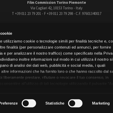
Film Commission Torino Piemonte
Via Cagliari 42, 10153 Torino - Italy
T +39 011 23 79 201 - F +39 011 23 79 298 - C.F. 97601340017
trasparente
Bandi e gare
Contatti
Privacy
Cookie policy
Whistle
 cookie
book
Instagram
Youtube
Vimeo
e utilizziamo cookie o tecnologie simili per finalità tecniche e, con
re finalità (per personalizzare contenuti ed annunci, per fornire
ia e per analizzare il nostro traffico) come specificato nella Priv
dividiamo inoltre informazioni sul modo in cui utilizza il nostro s
pano di analisi dei dati web, pubblicità e social media, i quali
Torino
altre informazioni che ha fornito loro o che hanno raccolto dal s
Regione Piemonte
uoi liberamente prestare, rifiutare o revocare il tuo consenso, in
onsentire all’utilizzo di tali tecnologie utilizzando il pulsante “A
nformativa, continui senza accettare.
© 2026 Fondazione Film Commission Torino Piemonte. Tutti i diritti riservati.
Preferenze
Statistiche
Marketing