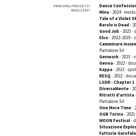
Dance Confessio
PRINCIPALI PROGETTI
REALIZZATI
Mina
- 2024 - mocku
Tale of a Violet S
Barolo is Dead
- 2
Good Job
- 2023 -
Elvo
- 2022–2023 - s
Amministrazione trasparente
B
Camminare Insie
Pantalone Srl
Genwork
- 2023 - 
Genoa
- 2022 - doc
Kappa
- 2022 - spo
RESQ
- 2022 - doc
LSDR - Chapter 1
DiversaMente
- 2
Ritratti d’artista
Pantalone Srl
One More Time
- 
OGR Torino
- 2021
MOON Festival
- d
Situazione Explo
Fattorie Garofalo