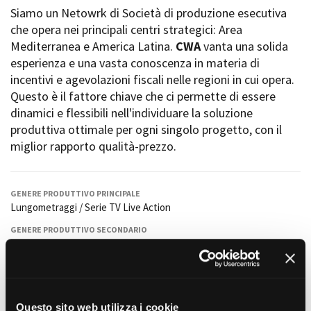
La Grazia - Immagini e
Siamo un Netowrk di Società di produzione esecutiva
Rete regionale
location della Torino di Paolo
che opera nei principali centri strategici: Area
Bilancio sociale
Sorrentino
Mediterranea e America Latina.
CWA
vanta una solida
Amministrazione
Open Day
trasparente
esperienza e una vasta conoscenza in materia di
Ciak in TOur!
Bandi e gare
incentivi e agevolazioni fiscali nelle regioni in cui opera.
Sostenibilità ambientale
Questo è il fattore chiave che ci permette di essere
FESTIVAL, MARKETS,
dinamici e flessibili nell'individuare la soluzione
AWARDS
SERVIZI
produttiva ottimale per ogni singolo progetto, con il
International Film Festival
Servizi generali
Rotterdam
miglior rapporto qualità-prezzo.
Location scouting
Berlinale Internationalen
Filmfestspiele Berlin
Spazi nella sede FCTP
Festival de Cannes
Sala Casting
GENERE PRODUTTIVO PRINCIPALE
Biografilm Festival - Bio to B
Lungometraggi / Serie TV Live Action
Sala Paolo Tenna
Industry Days
GENERE PRODUTTIVO SECONDARIO
Locarno Film Festival
FILM FUNDS
Spot pubblicitari, reportage, format televisivi, videoclip, digital
Mostra Internazionale d’Arte
Piemonte Film Tv Fund
Cinematografica Venezia
ANNO DI COSTITUZIONE
Piemonte Film Tv
2012
Toronto International Film
Development Fund
Festival
LINGUE DI LAVORO
Piemonte Doc Film Fund
Questo sito web utilizza i cookie
Festa del Cinema di Roma