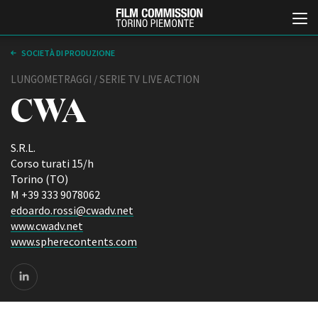
SOCIETÀ DI PRODUZIONE
LUNGOMETRAGGI / SERIE TV LIVE ACTION
CWA
S.R.L.
Corso turati 15/h
Torino (TO)
Italiano
English
M +39 333 9078062
edoardo.rossi@cwadv.net
www.cwadv.net
ABOUT
EVENTI, SPECIALI
www.spherecontents.com
Chi siamo
Anteprime in Piemonte
Storia della Fondazione
TFI Torino Film Industry -
Production Days
Contatti
Avenue Cove - Erasmus +
La sede
Guarda che storia!
Partner