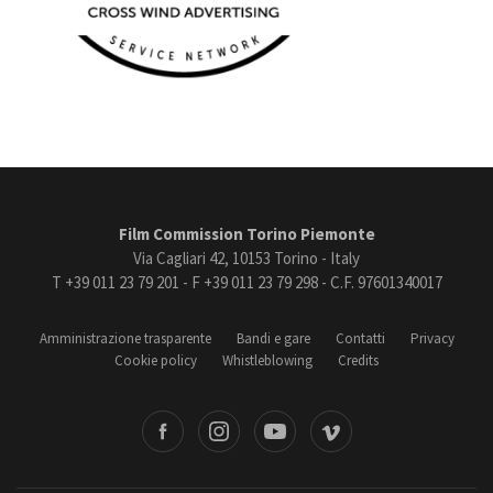
Film Commission Torino Piemonte
Via Cagliari 42, 10153 Torino - Italy
T +39 011 23 79 201 - F +39 011 23 79 298 - C.F. 97601340017
Amministrazione trasparente
Bandi e gare
Contatti
Privacy
Cookie policy
Whistleblowing
Credits
book
Instagram
Youtube
Vimeo