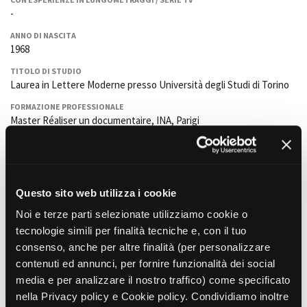
La Grazia - Immagini e
Rete regionale
-
location della Torino di Paolo
Bilancio sociale
Sorrentino
ANNO DI NASCITA
Amministrazione
1968
Open Day
trasparente
Ciak in TOur!
TITOLO DI STUDIO
Bandi e gare
Laurea in Lettere Moderne presso Università degli Studi di Torino
Sostenibilità ambientale
FESTIVAL, MARKETS,
FORMAZIONE PROFESSIONALE
AWARDS
Master Réaliser un documentaire, INA, Parigi
SERVIZI
International Film Festival
Servizi generali
Rotterdam
LINGUE DI LAVORO
Location scouting
Berlinale Internationalen
Italiano, francese
Filmfestspiele Berlin
Spazi nella sede FCTP
Festival de Cannes
PRINCIPALI PROGETTI REALIZZATI COME PROFESSIONE PRINCIPALE
Sala Casting
Questo sito web utilizza i cookie
L'incontro
- 2024 - documentario - Zenit Arti Audiovisive
Biografilm Festival - Bio to B
Sala Paolo Tenna
Stanza della Memoria
- 2023 - documentario/video installazione -
Industry Days
Noi e terze parti selezionate utilizziamo cookie o
Parco Nazionale delle Colline Metallifere
Locarno Film Festival
tecnologie simili per finalità tecniche e, con il tuo
FILM FUNDS
Piero Manzoni and ZERO
- 2019 - documentario - Thomas and
Mostra Internazionale d’Arte
consenso, anche per altre finalità (per personalizzare
Piemonte Film Tv Fund
Lisa Blumenthal, Fondazione Piero Manzoni
Cinematografica Venezia
contenuti ed annunci, per fornire funzionalità dei social
Sa Femina Accabadora - la dama della buona morte
- 2018 -
Piemonte Film Tv
Toronto International Film
media e per analizzare il nostro traffico) come specificato
Development Fund
documentario - Zenit Arti Audiovisive
Festival
nella Privacy policy e Cookie policy. Condividiamo inoltre
Agostino Bonalumi, l'intelligenza dei material
i - 2017 - Zenit
Piemonte Doc Film Fund
Festa del Cinema di Roma