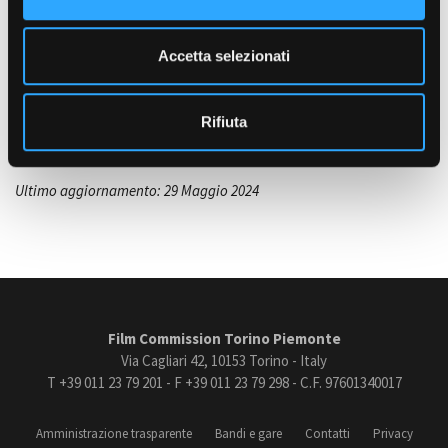
DOCUMENTARI
e
Murge – il fronte della guerra
n
Accetta selezionati
fredda
s
Amministrazione trasparente
Fabrizio Galatea
, Italia, 2012, 52'
Bandi e gare
o
Zenit Arti Audiovisive
Società Cooperativa
(Torino)
Contatti
Rifiuta
Privacy
Cookie policy
Whistleblowing
Ultimo aggiornamento: 29 Maggio 2024
Credits
Film Commission Torino Piemonte
Via Cagliari 42, 10153 Torino - Italy
T +39 011 23 79 201 - F +39 011 23 79 298 - C.F. 97601340017
Amministrazione trasparente
Bandi e gare
Contatti
Privacy