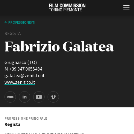
PROFESSIONISTI
REGISTA
Fabrizio Galatea
Grugliasco (TO)
M +39 347 0655484
galatea@zenit.to.it
Italiano
English
www.zenit.to.it
ABOUT
EVENTI, SPECIALI
Chi siamo
Anteprime in Piemonte
Storia della Fondazione
TFI Torino Film Industry -
Production Days
Contatti
PROFESSIONE PRINCIPALE
Avenue Cove - Erasmus +
Regista
La sede
Guarda che storia!
Partner
CON ESPERIENZE IN LUNGOMETRAGGI / SERIE TV