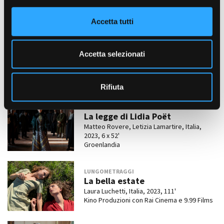
ACAB
o
Michele Alhaique, Italia, 2024, 6 x 60'
n
Cattleya
Accetta tutti
s
e
SERIE TV
n
Accetta selezionati
Cuori 2
s
Riccardo Donna, Italia, 2023, 12 x 50'
o
Aurora Tv, Rai Fiction e Centro di
Produzione Rai Torino.
Rifiuta
SERIE TV
La legge di Lidia Poët
Matteo Rovere, Letizia Lamartire, Italia,
2023, 6 x 52'
Groenlandia
LUNGOMETRAGGI
La bella estate
Laura Luchetti, Italia, 2023, 111'
Kino Produzioni con Rai Cinema e 9.99 Films