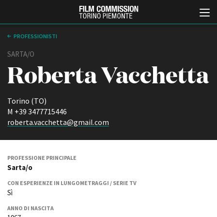
PROFESSIONISTI
SARTA/O
Roberta Vacchetta
Torino (TO)
M +39 3477715446
roberta.vacchetta@gmail.com
Italiano
English
ABOUT
EVENTI, SPECIALI
PROFESSIONE PRINCIPALE
Sarta/o
Chi siamo
Anteprime in Piemonte
Storia della Fondazione
TFI Torino Film Industry -
CON ESPERIENZE IN LUNGOMETRAGGI / SERIE TV
Production Days
Contatti
Sì
Avenue Cove - Erasmus +
La sede
ANNO DI NASCITA
Guarda che storia!
Partner