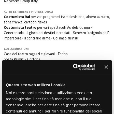
Networks Group Italy
Short Film Fund
Torino Film Festival
David di Donatello
ALTRE ESPERIENZE PROFESSIONALI
PRODUCTION GUIDE
Costumista Rai
per vari programmi tv: melevisione, albero azzurro,
Nastri d’Argento
zona franka, cartoon flakes
Società di produzione
Premio Solinas
Costumista teatro
per vari spettacoli: Au dela du mur -
Strutture di servizio
Cenerentola - Il gioco dei destini incrociati - Scherzo l'usignolo dell'
Professionisti
STRUMENTI
imperatore - Il contrario di me - Col naso all'insu
Attrici-Attori
Location - Accedi al tuo
Beginners
profilo
COLLABORAZIONI
Location - Nuovo utente
Casa del teatro ragazzi e giovani - Torino
LOCATION GUIDE
Newsletter
Sosta Palmizi - Cortona
Lavora con noi
FILM DATABASE
Stage - Tirocini - Scuola e
Lavoro
Film correlati presenti nel
Elenco Operatori Economici
BOOK DATABASE
database
Questo sito web utilizza i cookie
per affidamento lavori in
economia
Noi e terze parti selezionate utilizziamo cookie o
NEWS
tecnologie simili per finalità tecniche e, con il tuo
LUNGOMETRAGGI
La ragazza con la Leica
consenso, anche per altre finalità (per personalizzare
CASTING
Alina Marazzi,
contenuti ed annunci, per fornire funzionalità dei social
Italia/Svizzera/Germania/Francia, 2026, 116'