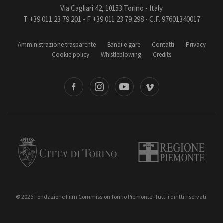
Via Cagliari 42, 10153 Torino - Italy
T +39 011 23 79 201 - F +39 011 23 79 298 - C.F. 97601340017
Amministrazione trasparente
Bandi e gare
Contatti
Privacy
Cookie policy
Whistleblowing
Credits
book
Instagram
Youtube
Vimeo
Torino
Regione Piemonte
© 2026 Fondazione Film Commission Torino Piemonte. Tutti i diritti riservati.