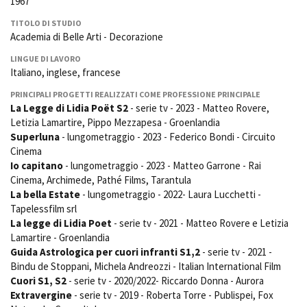
1967
La Grazia - Immagini e
Rete regionale
location della Torino di Paolo
TITOLO DI STUDIO
Bilancio sociale
Sorrentino
Academia di Belle Arti - Decorazione
Amministrazione
Open Day
trasparente
LINGUE DI LAVORO
Ciak in TOur!
Italiano, inglese, francese
Bandi e gare
Sostenibilità ambientale
PRINCIPALI PROGETTI REALIZZATI COME PROFESSIONE PRINCIPALE
FESTIVAL, MARKETS,
La Legge di Lidia Poët S2
- serie tv - 2023 - Matteo Rovere,
AWARDS
Letizia Lamartire, Pippo Mezzapesa - Groenlandia
SERVIZI
International Film Festival
Superluna
- lungometraggio - 2023 - Federico Bondi - Circuito
Servizi generali
Rotterdam
Cinema
Location scouting
Berlinale Internationalen
Io capitano
- lungometraggio - 2023 - Matteo Garrone - Rai
Filmfestspiele Berlin
Spazi nella sede FCTP
Cinema, Archimede, Pathé Films, Tarantula
Festival de Cannes
Sala Casting
La bella Estate
- lungometraggio - 2022- Laura Lucchetti -
Biografilm Festival - Bio to B
Sala Paolo Tenna
Tapelessfilm srl
Industry Days
La legge di Lidia Poet
- serie tv - 2021 - Matteo Rovere e Letizia
Locarno Film Festival
Lamartire - Groenlandia
FILM FUNDS
Mostra Internazionale d’Arte
Guida Astrologica per cuori infranti S1,2
- serie tv - 2021 -
Piemonte Film Tv Fund
Cinematografica Venezia
Bindu de Stoppani, Michela Andreozzi - Italian International Film
Piemonte Film Tv
Toronto International Film
Cuori S1, S2
- serie tv - 2020/2022- Riccardo Donna - Aurora
Development Fund
Festival
Extravergine
- serie tv - 2019 - Roberta Torre - Publispei, Fox
Piemonte Doc Film Fund
Festa del Cinema di Roma