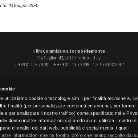
to: 03 Giugno 2024
Film Commission Torino Piemonte
Via Cagliari 42, 10153 Torino - Italy
T +39 011 23 79 201 - F +39 011 23 79 298 - C.F. 97601340017
trasparente
Bandi e gare
Contatti
Privacy
Cookie policy
Whistle
 cookie
book
Instagram
Youtube
Vimeo
e utilizziamo cookie o tecnologie simili per finalità tecniche e, con
re finalità (per personalizzare contenuti ed annunci, per fornire
ia e per analizzare il nostro traffico) come specificato nella Priv
dividiamo inoltre informazioni sul modo in cui utilizza il nostro s
pano di analisi dei dati web, pubblicità e social media, i quali
Torino
altre informazioni che ha fornito loro o che hanno raccolto dal s
Regione Piemonte