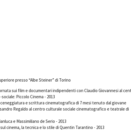
Days
Locarno F
LOCATION GUIDE
Mostra I
e
Cinemato
FILM DATABASE
Toronto I
Festa de
BOOK DATABASE
Torino Fi
David di
NEWS
Nastri d
Premio S
CASTING
STRUME
uperiore presso “Albe Steiner” di Torino
EVENTI, SPECIALI
Location 
Anteprime in Piemonte
rnata sui film e documentari indipendenti con Claudio Giovannesi al cent
Location
-sociale: Piccolo Cinema - 2013
TFI Torino Film Industry - Production
Newslet
Days
sceneggiatura e scrittura cinematografica di 7 mesi tenuto dal giovane
Lavora c
andro Regaldo al centro culturale sociale cinematografico e teatrale di
Avenue Cove - Erasmus +
ent Fund
Stage - T
Guarda che storia!
Elenco O
ianluca e Massimiliano de Serio - 2013
La Grazia - Immagini e location della
affidame
ul cinema, la tecnica e lo stile di Quentin Tarantino - 2013
Torino di Paolo Sorrentino