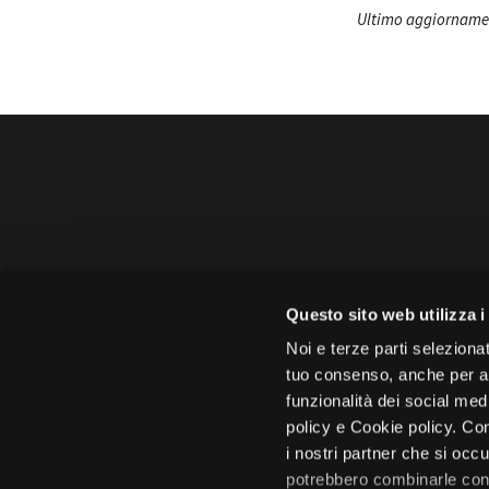
Ultimo aggiornamen
Amministrazione 
Questo sito web utilizza i
Face
Noi e terze parti selezionat
tuo consenso, anche per alt
funzionalità dei social med
policy e Cookie policy. Con
i nostri partner che si occu
Città di 
potrebbero combinarle con 