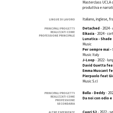
Masterclass UCLA c
produttiva e narrati
Italiano, inglese, f
LINGUE DI LAVORO
Detached
- 2024 -
PRINCIPALI PROGETTI
REALIZZATI COME
Eikasia
- 2024 - co
PROFESSIONE PRINCIPALE
Amministrazione trasparente
B
Lunatica - Shade
Music
Per sempre mai -
Music Italy
J-Loop
- 2022 - lu
David Guetta feat
Emma Muscant feat
Pierpaolo feat Gi
Music S.r.l
Balla - Deddy
- 202
PRINCIPALI PROGETTI
REALIZZATI COME
Da noi con odio 
PROFESSIONE
SECONDARIA
Cuori S2
- 2022 - se
ALTRE ESPERIENZE