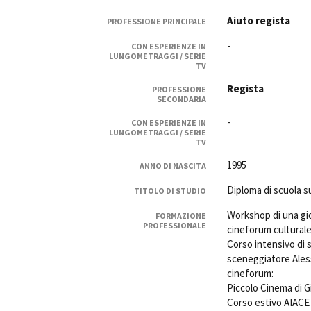
Rete regionale
Aiuto regista
PROFESSIONE PRINCIPALE
Bilancio sociale
-
Amministrazione trasparent
CON ESPERIENZE IN
LUNGOMETRAGGI / SERIE
Bandi e gare
TV
Sostenibilità ambientale
Regista
PROFESSIONE
SECONDARIA
SERVIZI
-
CON ESPERIENZE IN
Servizi generali
LUNGOMETRAGGI / SERIE
TV
Location scouting
Spazi nella sede FCTP
1995
ANNO DI NASCITA
Sala Casting
Diploma di scuola s
TITOLO DI STUDIO
Sala Paolo Tenna
Workshop di una gio
FORMAZIONE
PROFESSIONALE
cineforum culturale
FILM FUNDS
Corso intensivo di 
Piemonte Film Tv Fund
sceneggiatore Aless
Piemonte Film Tv Developm
cineforum:
Piemonte Doc Film Fund
Piccolo Cinema di G
Short Film Fund
Corso estivo AIACE s