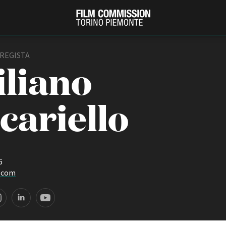
 REGISTA
liano
cariello
6
PRODUCTION GUIDE
FESTIV
.com
Società di produzione
Internat
Strutture di servizio
Berlinale
Filmfests
Professionisti
Festival
Attrici-Attori
Biografil
Beginners