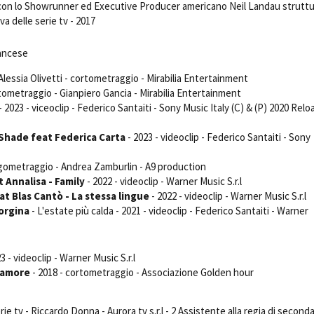
on lo Showrunner ed Executive Producer americano Neil Landau struttu
Open Day
va delle serie tv - 2017
Ciak in TOur!
rancese
 Alessia Olivetti - cortometraggio - Mirabilia Entertainment
rtometraggio - Gianpiero Gancia - Mirabilia Entertainment
andi e gare
Contatti
Privacy
Cookie policy
Whistleblowing
Credi
- 2023 - viceoclip - Federico Santaiti - Sony Music Italy (C) & (P) 2020 Relo
 Shade feat Federica Carta
- 2023 - videoclip - Federico Santaiti - Sony
ngometraggio - Andrea Zamburlin - A9 production
 Annalisa - Family
- 2022 - videoclip - Warner Music S.r.l
 Blas Cantò - La stessa lingue
- 2022 - videoclip - Warner Music S.r.l
orgina
- L'estate più calda - 2021 - videoclip - Federico Santaiti - Warner
3 - videoclip - Warner Music S.r.l
e amore
- 2018 - cortometraggio - Associazione Golden hour
rie tv - Riccardo Donna - Aurora tv s.r.l - 2 Assistente alla regia di second