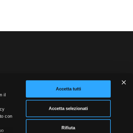
blowing
Credits
Accetta tutti
 il
Accetta selezionati
acy
ito con
Rifiuta
uo