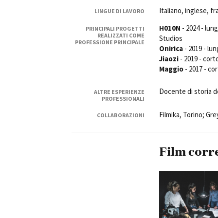
Rete regionale
Italiano, inglese, 
LINGUE DI LAVORO
Bilancio sociale
H010N
- 2024 - lun
PRINCIPALI PROGETTI
Amministrazione trasparent
REALIZZATI COME
Studios
PROFESSIONE PRINCIPALE
Bandi e gare
Onirica
- 2019 - lu
Sostenibilità ambientale
Jiaozi
- 2019 - cor
Maggio
- 2017 - co
SERVIZI
Servizi generali
Docente di storia d
ALTRE ESPERIENZE
PROFESSIONALI
Location scouting
Spazi nella sede FCTP
Filmika, Torino; Gre
COLLABORAZIONI
Sala Casting
Sala Paolo Tenna
Film corr
FILM FUNDS
Piemonte Film Tv Fund
Piemonte Film Tv Developm
Piemonte Doc Film Fund
Short Film Fund