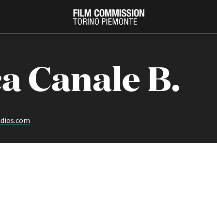
a Canale B.
dios.com
PRODUCTION GUIDE
FESTIV
Società di produzione
Internat
Strutture di servizio
Berlinale
Filmfests
Professionisti
Festival
Attrici-Attori
Biografil
Beginners