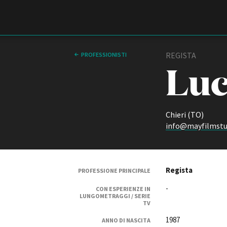
Film Commission
Torino Piemonte
REGISTA
PROFESSIONISTI
Luc
Chieri (TO)
info@mayfilmstu
ABOUT
Regista
PROFESSIONE PRINCIPALE
Chi siamo
Storia della Fondazione
-
CON ESPERIENZE IN
LUNGOMETRAGGI / SERIE
Contatti
TV
La sede
1987
ANNO DI NASCITA
Partner