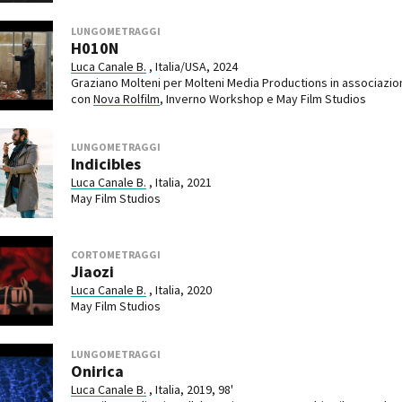
Open Day
LUNGOMETRAGGI
Ciak in TOur!
H010N
Luca Canale B.
, Italia/USA, 2024
Graziano Molteni per Molteni Media Productions in associazio
con
Nova Rolfilm
, Inverno Workshop e May Film Studios
andi e gare
Contatti
Privacy
Cookie policy
Whistleblowing
Credi
LUNGOMETRAGGI
Indicibles
Luca Canale B.
, Italia, 2021
May Film Studios
CORTOMETRAGGI
Jiaozi
Luca Canale B.
, Italia, 2020
May Film Studios
LUNGOMETRAGGI
Onirica
Luca Canale B.
, Italia, 2019, 98'