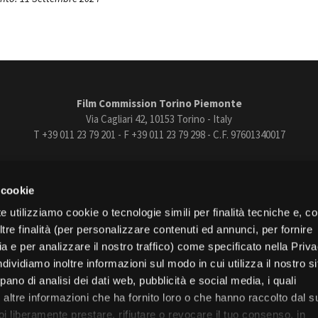
Film Commission Torino Piemonte
Via Cagliari 42, 10153 Torino - Italy
T +39 011 23 79 201 - F +39 011 23 79 298 - C.F. 97601340017
trasparente
Bandi e gare
Contatti
Privacy
Cookie policy
Whistle
 cookie
book
Instagram
Youtube
Vimeo
e utilizziamo cookie o tecnologie simili per finalità tecniche e, con
re finalità (per personalizzare contenuti ed annunci, per fornire
ia e per analizzare il nostro traffico) come specificato nella Priv
dividiamo inoltre informazioni sul modo in cui utilizza il nostro s
pano di analisi dei dati web, pubblicità e social media, i quali
Torino
altre informazioni che ha fornito loro o che hanno raccolto dal s
Regione Piemonte
uoi liberamente prestare, rifiutare o revocare il tuo consenso, in