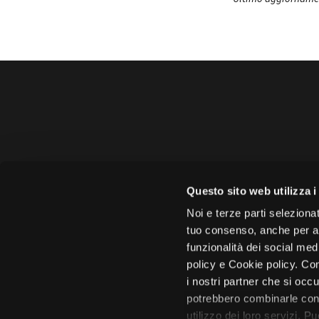
Amministrazione 
Questo sito web utilizza i
Face
Noi e terze parti selezionat
tuo consenso, anche per alt
funzionalità dei social med
policy e Cookie policy. Con
i nostri partner che si occu
Città di 
potrebbero combinarle con 
utilizzo dei loro servizi. P