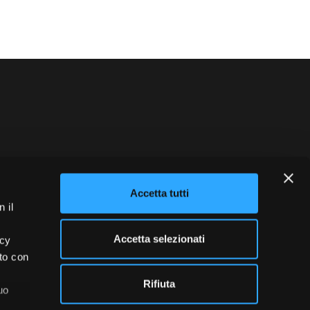
blowing
Credits
Accetta tutti
 il
Accetta selezionati
acy
ito con
Rifiuta
uo