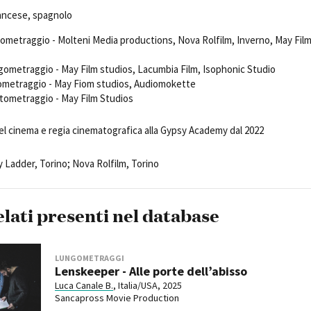
Days
francese, spagnolo
Locarno F
LOCATION GUIDE
Mostra I
gometraggio - Molteni Media productions, Nova Rolfilm, Inverno, May Fil
e
Cinemato
FILM DATABASE
Toronto I
ngometraggio - May Film studios, Lacumbia Film, Isophonic Studio
tometraggio - May Fiom studios, Audiomokette
Festa de
BOOK DATABASE
rtometraggio - May Film Studios
Torino Fi
David di
el cinema e regia cinematografica alla Gypsy Academy dal 2022
NEWS
Nastri d
Premio S
y Ladder, Torino; Nova Rolfilm, Torino
CASTING
STRUME
EVENTI, SPECIALI
Location 
elati presenti nel database
Anteprime in Piemonte
Location
TFI Torino Film Industry - Production
Newslet
Days
Lavora c
LUNGOMETRAGGI
Avenue Cove - Erasmus +
ent Fund
Stage - T
Lenskeeper - Alle porte dell’abisso
Guarda che storia!
Elenco O
Luca Canale B.
, Italia/USA, 2025
La Grazia - Immagini e location della
affidame
Sancapross Movie Production
Torino di Paolo Sorrentino