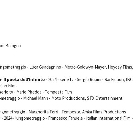
Days
Locarno F
LOCATION GUIDE
Mostra I
e
Cinemato
FILM DATABASE
Toronto I
Festa de
BOOK DATABASE
Torino Fi
rum Bologna
David di
NEWS
Nastri d
Premio S
lungometraggio - Luca Guadagnino - Metro-Goldwyn-Mayer, Heyday Films,
CASTING
STRUME
 Il poeta dell'Infinito
- 2024 - serie tv - Sergio Rubini - Rai Fiction, IBC
EVENTI, SPECIALI
plon Film
Location 
Anteprime in Piemonte
 serie tv - Mario Piredda - Tempesta Film
Location
gometraggio - Michael Mann - Moto Productions, STX Entertainment
TFI Torino Film Industry - Production
Newslet
Days
Lavora c
Avenue Cove - Erasmus +
ungometraggio - Margherita Ferri - Tempesta, Amka Films Productions
ent Fund
Stage - T
?
- 2024 - lungometraggio - Francesco Fanuele - Italian International Film -
Guarda che storia!
Elenco O
La Grazia - Immagini e location della
affidame
Torino di Paolo Sorrentino