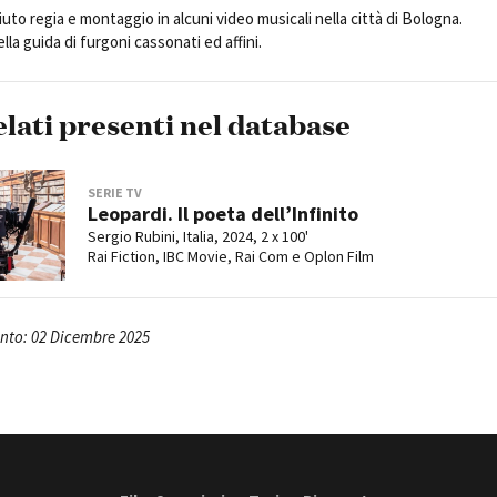
Open Day
to regia e montaggio in alcuni video musicali nella città di Bologna.
la guida di furgoni cassonati ed affini.
Ciak in TOur!
elati presenti nel database
andi e gare
Contatti
Privacy
Cookie policy
Whistleblowing
Credi
SERIE TV
Leopardi. Il poeta dell’Infinito
Sergio Rubini, Italia, 2024, 2 x 100'
Rai Fiction, IBC Movie, Rai Com e Oplon Film
nto: 02 Dicembre 2025