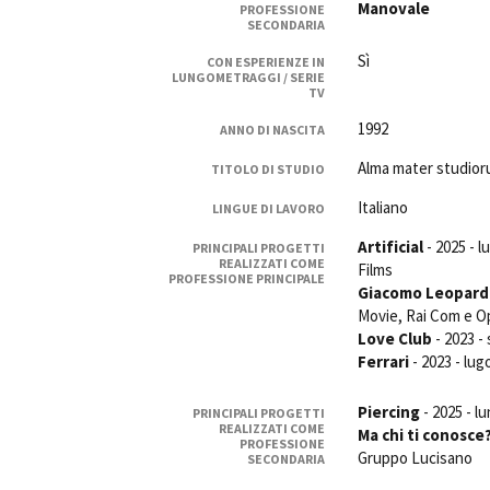
Manovale
PROFESSIONE
Rete regionale
SECONDARIA
Bilancio sociale
Sì
CON ESPERIENZE IN
Amministrazione trasparent
LUNGOMETRAGGI / SERIE
TV
Bandi e gare
Sostenibilità ambientale
1992
ANNO DI NASCITA
Alma mater studio
TITOLO DI STUDIO
SERVIZI
Servizi generali
Italiano
LINGUE DI LAVORO
Location scouting
Artificial
- 2025 - 
PRINCIPALI PROGETTI
Spazi nella sede FCTP
REALIZZATI COME
Films
PROFESSIONE PRINCIPALE
Sala Casting
Giacomo Leopardi-
Sala Paolo Tenna
Movie, Rai Com e O
Love Club
- 2023 -
Ferrari
- 2023 - lu
FILM FUNDS
Piemonte Film Tv Fund
Piercing
- 2025 - l
PRINCIPALI PROGETTI
Piemonte Film Tv Developm
REALIZZATI COME
Ma chi ti conosce
Piemonte Doc Film Fund
PROFESSIONE
Gruppo Lucisano
SECONDARIA
Short Film Fund