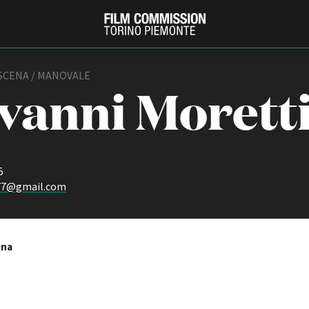
 SCENA / MANOVALE
vanni Morett
5
77@gmail.com
PRODUCTION GUIDE
FESTIV
Società di produzione
Internat
ena
Strutture di servizio
Berlinale
Filmfests
Professionisti
Festival
Attrici-Attori
Biografil
Beginners