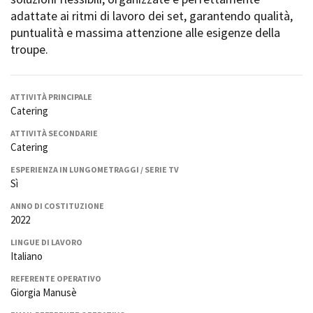
La Grazia - Immagini e
Rete regionale
adattate ai ritmi di lavoro dei set, garantendo qualità,
location della Torino di Paolo
Bilancio sociale
puntualità e massima attenzione alle esigenze della
Sorrentino
Amministrazione
troupe.
Open Day
trasparente
Ciak in TOur!
Bandi e gare
Sostenibilità ambientale
ATTIVITÀ PRINCIPALE
FESTIVAL, MARKETS,
Catering
AWARDS
SERVIZI
International Film Festival
ATTIVITÀ SECONDARIE
Servizi generali
Rotterdam
Catering
Location scouting
Berlinale Internationalen
ESPERIENZA IN LUNGOMETRAGGI / SERIE TV
Filmfestspiele Berlin
Spazi nella sede FCTP
Sì
Festival de Cannes
Sala Casting
Biografilm Festival - Bio to B
ANNO DI COSTITUZIONE
Sala Paolo Tenna
Industry Days
2022
Locarno Film Festival
LINGUE DI LAVORO
FILM FUNDS
Mostra Internazionale d’Arte
Italiano
Piemonte Film Tv Fund
Cinematografica Venezia
Piemonte Film Tv
REFERENTE OPERATIVO
Toronto International Film
Development Fund
Giorgia Manusè
Festival
Piemonte Doc Film Fund
Festa del Cinema di Roma