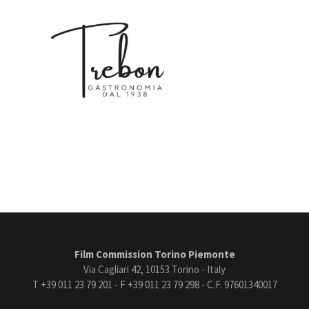
Film Commission Torino Piemonte
Via Cagliari 42, 10153 Torino - Italy
T +39 011 23 79 201 - F +39 011 23 79 298 - C.F. 97601340017