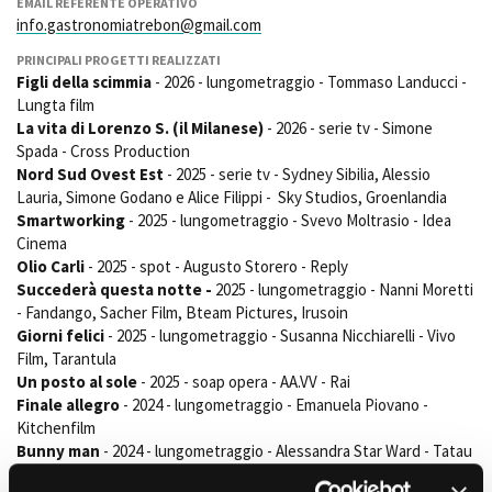
EMAIL REFERENTE OPERATIVO
Short Film Fund
Torino Film Festival
info.gastronomiatrebon@gmail.com
David di Donatello
PRINCIPALI PROGETTI REALIZZATI
PRODUCTION GUIDE
Nastri d’Argento
Figli della scimmia
- 2026 - lungometraggio - Tommaso Landucci -
Società di produzione
Premio Solinas
Lungta film
Strutture di servizio
La vita di Lorenzo S. (il Milanese)
- 2026 - serie tv - Simone
Professionisti
Spada - Cross Production
STRUMENTI
Nord Sud Ovest Est
- 2025 - serie tv - Sydney Sibilia, Alessio
Attrici-Attori
Location - Accedi al tuo
Lauria, Simone Godano e Alice Filippi - Sky Studios, Groenlandia
Beginners
profilo
Smartworking
- 2025 - lungometraggio - Svevo Moltrasio - Idea
Location - Nuovo utente
Cinema
LOCATION GUIDE
Newsletter
Olio Carli
- 2025 - spot - Augusto Storero - Reply
Lavora con noi
Succederà questa notte -
2025 - lungometraggio - Nanni Moretti
FILM DATABASE
Stage - Tirocini - Scuola e
- Fandango, Sacher Film, Bteam Pictures, Irusoin
Lavoro
Giorni felici
- 2025 - lungometraggio - Susanna Nicchiarelli - Vivo
Elenco Operatori Economici
Film, Tarantula
BOOK DATABASE
per affidamento lavori in
Un posto al sole
- 2025 - soap opera - AA.VV - Rai
economia
Finale allegro
- 2024 - lungometraggio - Emanuela Piovano -
NEWS
Kitchenfilm
Bunny man
- 2024 - lungometraggio - Alessandra Star Ward - Tatau
CASTING
Panda felicità
- 2024 - spot - Twister srl