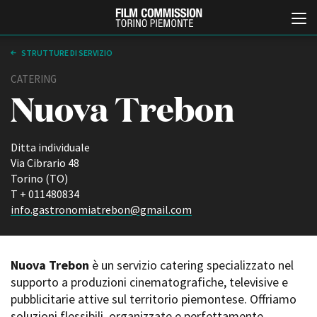
STRUTTURE DI SERVIZIO
CATERING
Nuova Trebon
Ditta individuale
Via Cibrario 48
Torino (TO)
Italiano
English
T + 011480834
info.gastronomiatrebon@gmail.com
ABOUT
EVENTI, SPECIALI
Chi siamo
Anteprime in Piemonte
Storia della Fondazione
TFI Torino Film Industry -
Nuova Trebon
è un servizio catering specializzato nel
Production Days
Contatti
supporto a produzioni cinematografiche, televisive e
Avenue Cove - Erasmus +
La sede
pubblicitarie attive sul territorio piemontese. Offriamo
Guarda che storia!
Partner
soluzioni flessibili, organizzate e perfettamente