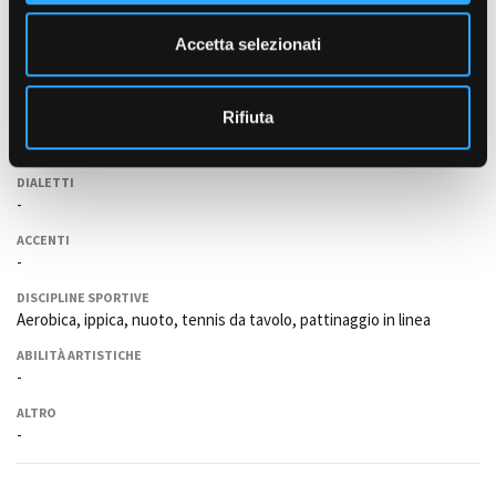
e
Sorelle Suburbe (2003)
n
Stage "La Voce" con Ian Magilton presso il "Roy Hart Theatre"
Accetta selezionati
s
(2010)
o
Stage sul metodo Stanislavskij con Galina Viktorovna Propina (2007)
Rifiuta
LINGUE DI LAVORO
Italiano, inglese
DIALETTI
-
ACCENTI
-
DISCIPLINE SPORTIVE
Aerobica, ippica, nuoto, tennis da tavolo, pattinaggio in linea
ABILITÀ ARTISTICHE
-
ALTRO
-