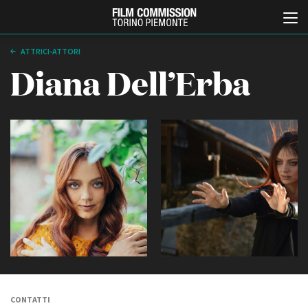
ATTRICI-ATTORI
Diana Dell’Erba
Italiano
English
ABOUT
EVENTI, SPECIALI
Chi siamo
Anteprime in Piemonte
Storia della Fondazione
TFI Torino Film Industry -
Production Days
Contatti
Avenue Cove - Erasmus +
La sede
Guarda che storia!
CONTATTI
Partner