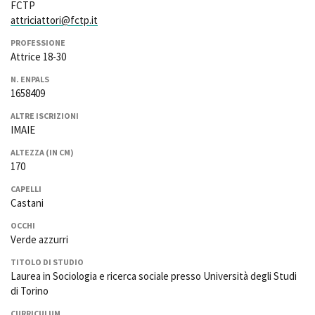
FCTP
La Grazia - Immagini e
Rete regionale
attriciattori@fctp.it
location della Torino di Paolo
Bilancio sociale
Sorrentino
PROFESSIONE
Amministrazione
Open Day
Attrice 18-30
trasparente
Ciak in TOur!
Bandi e gare
N. ENPALS
1658409
Sostenibilità ambientale
FESTIVAL, MARKETS,
AWARDS
ALTRE ISCRIZIONI
SERVIZI
IMAIE
International Film Festival
Servizi generali
Rotterdam
ALTEZZA (IN CM)
Location scouting
Berlinale Internationalen
170
Filmfestspiele Berlin
Spazi nella sede FCTP
CAPELLI
Festival de Cannes
Sala Casting
Castani
Biografilm Festival - Bio to B
Sala Paolo Tenna
Industry Days
OCCHI
Locarno Film Festival
Verde azzurri
FILM FUNDS
Mostra Internazionale d’Arte
Piemonte Film Tv Fund
TITOLO DI STUDIO
Cinematografica Venezia
Laurea in Sociologia e ricerca sociale presso Università degli Studi
Piemonte Film Tv
Toronto International Film
di Torino
Development Fund
Festival
Piemonte Doc Film Fund
Festa del Cinema di Roma
CURRICULUM