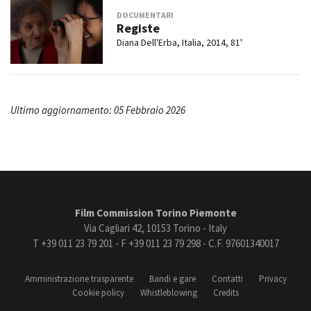
DOCUMENTARI
Registe
Diana Dell'Erba, Italia, 2014, 81'
Ultimo aggiornamento: 05 Febbraio 2026
Film Commission Torino Piemonte
Via Cagliari 42, 10153 Torino - Italy
T +39 011 23 79 201 - F +39 011 23 79 298 - C.F. 97601340017
Amministrazione trasparente
Bandi e gare
Contatti
Privacy
Cookie policy
Whistleblowing
Credits