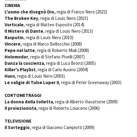
Short Film Fund
CINEMA
Torino Film Festival
L'uomo che disegnò Dio,
regia di Franco Nero (2022)
David di Donatello
The Broken Key
, regia di Louis Nero (2015)
PRODUCTION GUIDE
Nastri d’Argento
Vorticale
, regia di Matteo Esposito (2014)
Società di produzione
Premio Solinas
Il Mistero di Dante
, regia di Louis Nero (2013)
Strutture di servizio
Rasputin
, regia di Louis Nero (2010)
Professionisti
STRUMENTI
Vincere
, regia di Marco Bellocchio (2008)
Attrici-Attori
Pepe nel latte
, regia di Roberto Miali (2008)
Location - Accedi al tuo
Beginners
profilo
Holomodor
, regia di Stefano Pivelli (2007)
Danza la coscienza
, regia di Luca Bronzi (2005)
Location - Nuovo utente
Killer's Playlist
, regia di Carlo Ausino (2004)
LOCATION GUIDE
Newsletter
Hans
, regia di Louis Nero (2003)
Lavora con noi
Le valigie di Tulse Luper II
, regia di Peter Greenaway (2003)
FILM DATABASE
Stage - Tirocini - Scuola e
Lavoro
CORTOMETRAGGI
Elenco Operatori Economici
BOOK DATABASE
La donna della toiletta
, regia di Alberto Viavattene (2009)
per affidamento lavori in
Il proiezionista
, regia di Roberto Loiacono (2006)
economia
NEWS
TELEVISIONE
Il Sorteggio
, regia di Giacomo Campiotti (2009)
CASTING