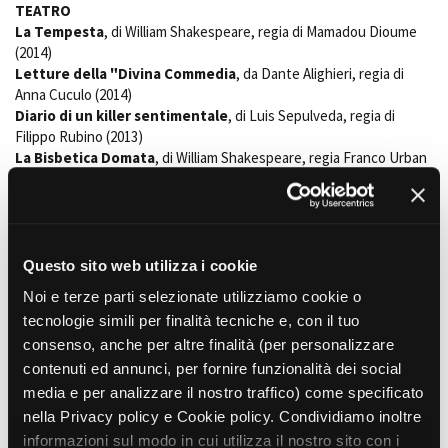
TEATRO
La Tempesta
, di William Shakespeare, regia di Mamadou Dioume
(2014)
Amministrazione trasparente
Letture della "Divina Commedia
, da Dante Alighieri, regia di
Anna Cuculo (2014)
Bandi e gare
Diario di un killer sentimentale
, di Luis Sepulveda, regia di
Contatti
Filippo Rubino (2013)
Privacy
La Bisbetica Domata
, di William Shakespeare, regia Franco Urban
Cookie policy
(2006-2009)
Whistleblowing
Il gatto con gli stivali
, di Charles Perrault, regia Franco Urrban
Credits
(2008)
La Bella e la Bestia
, di Jeanne-Marie Leprince de Beaumont, regia
di Franco Urban (2007)
Questo sito web utilizza i cookie
Noi e terze parti selezionate utilizziamo cookie o
VIDEO MUSICALI
tecnologie simili per finalità tecniche e, con il tuo
Il ballo delle monadi
, regia Davide Iodice (2009)
consenso, anche per altre finalità (per personalizzare
Snake Love
, dei N.A.M.B., regia Riccardo Struchil (2006)
contenuti ed annunci, per fornire funzionalità dei social
media e per analizzare il nostro traffico) come specificato
nella Privacy policy e Cookie policy. Condividiamo inoltre
DOPPIAGGIO
informazioni sul modo in cui utilizza il nostro sito con i