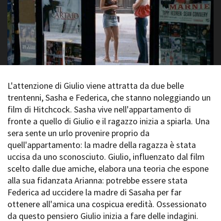
La Grazia - Immagini e
Rete regionale
location della Torino di Paolo
Bilancio sociale
Sorrentino
Amministrazione
Open Day
trasparente
Ciak in TOur!
Bandi e gare
Sostenibilità ambientale
FESTIVAL, MARKETS,
AWARDS
L'attenzione di Giulio viene attratta da due belle
SERVIZI
International Film Festival
trentenni, Sasha e Federica, che stanno noleggiando un
Servizi generali
Rotterdam
film di Hitchcock. Sasha vive nell'appartamento di
Location scouting
Berlinale Internationalen
fronte a quello di Giulio e il ragazzo inizia a spiarla. Una
Filmfestspiele Berlin
Spazi nella sede FCTP
sera sente un urlo provenire proprio da
Festival de Cannes
Sala Casting
quell'appartamento: la madre della ragazza è stata
Biografilm Festival - Bio to B
Sala Paolo Tenna
Industry Days
uccisa da uno sconosciuto. Giulio, influenzato dal film
Locarno Film Festival
scelto dalle due amiche, elabora una teoria che espone
FILM FUNDS
Mostra Internazionale d’Arte
alla sua fidanzata Arianna: potrebbe essere stata
Piemonte Film Tv Fund
Cinematografica Venezia
Federica ad uccidere la madre di Sasaha per far
Piemonte Film Tv
Toronto International Film
ottenere all'amica una cospicua eredità. Ossessionato
Development Fund
Festival
da questo pensiero Giulio inizia a fare delle indagini.
Piemonte Doc Film Fund
Festa del Cinema di Roma