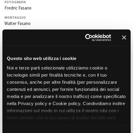
FOTOGRAFIA
Fredric Fasano
MONTAGGIO
Amministrazione trasparente
Walter Fasano
Bandi e gare
SCENOGRAFIA
Contatti
Francesca Bocca e
Valentina Ferroni
Privacy
Cookie policy
COSTUMI
Fabio Angelotti
Whistleblowing
Questo sito web utilizza i cookie
Credits
MUSICA ORIGINALE
Noi e terze parti selezionate utilizziamo cookie o
Pino Donaggio
tecnologie simili per finalità tecniche e, con il tuo
SUONO
consenso, anche per altre finalità (per personalizzare
Mirko Guerra
contenuti ed annunci, per fornire funzionalità dei social
OPERATORE
media e per analizzare il nostro traffico) come specificato
Gianluca Fava
(assistente operatore)
nella Privacy policy e Cookie policy. Condividiamo inoltre
EFFETTI SPECIALI
informazioni sul modo in cui utilizza il nostro sito con i
David Bracci, Gastone Callori, Marco Moneta, Barbara Morosetti,
nostri partner che si occupano di analisi dei dati web,
Silvano Scasseddu, Franco Simeone, Sergio Stivaletti,
Marcello
pubblicità e social media, i quali potrebbero combinarle
Buffa
con altre informazioni che ha fornito loro o che hanno