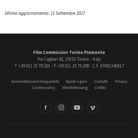
Ultimo aggiornamento: 11 Settembre 2017
Film Commission Torino Piemonte
Via Cagliari 42, 10153 Torino - Italy
T +39 011 23 79 201 - F +39 011 23 79 298 - C.F. 97601340017
Amministrazione trasparente
Bandi e gare
Contatti
Privacy
Cookie policy
Whistleblowing
Credits
book
Instagram
Youtube
Vimeo