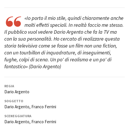
Short Film Fund
Torino Film Festival
David di Donatello
«Io porto il mio stile, quindi chiaramente anche
PRODUCTION GUIDE
Nastri d’Argento
molti effetti speciali. In realtà faccio me stesso.
Società di produzione
Premio Solinas
Il pubblico vuol vedere Dario Argento che fa la TV ma
Strutture di servizio
con la sua personalità. Ho cercato di realizzare questa
Professionisti
STRUMENTI
storia televisiva come se fosse un film non una fiction,
Attrici-Attori
Location - Accedi al tuo
con un tourbillon di inquadrature, di inseguimenti,
Beginners
profilo
fughe, colpi di scena. Un po' di realismo e un po' di
Location - Nuovo utente
fantastico» (Dario Argento)
LOCATION GUIDE
Newsletter
Lavora con noi
FILM DATABASE
Stage - Tirocini - Scuola e
Lavoro
REGIA
Dario Argento
Elenco Operatori Economici
BOOK DATABASE
per affidamento lavori in
SOGGETTO
economia
Dario Argento, Franco Ferrini
NEWS
SCENEGGIATURA
Dario Argento, Franco Ferrini
CASTING