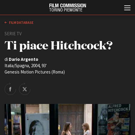
FILM DATABASE
SERIE TV
Ti piace Hitchcock?
di
Dario Argento
Italia/Spagna, 2004, 93'
Genesis Motion Pictures (Roma)
Italiano
English
ABOUT
EVENTI, SPECIALI
Chi siamo
Anteprime in Piemonte
Storia della Fondazione
TFI Torino Film Industry -
Production Days
Contatti
Avenue Cove - Erasmus +
La sede
Guarda che storia!
Partner