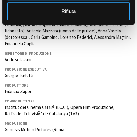
o
(Sasha), Cristina Brondo (Arianna), Iván Morales (Andrea), Edoardo
Stoppa (Giulio da giovane), Elena Maria Bellini (madre di Giulio),
Rifiuta
Horacio José Grigaitis (Ispettore), Giuseppe Lo Console (il capo di
Federica), Milvia Marigliano (madre di Sasha), Giampiero Perone (il
fidanzato), Antonio Mazzara (uomo delle pulizie), Anna Varello
(dottoressa), Carla Gambino, Lorenzo Federici, Alessandra Magrini,
Emanuela Cuglia
ISPETTORE DI PRODUZIONE
Andrea Tavani
PRODUZIONE ESECUTIVA
Giorgio Turletti
PRODUTTORE
Fabrizio Zappi
CO-PRODUTTORE
Institut del Cinema CatalÃ (I.C.C.), Opera Film Produzione,
RaiTrade, TelevisiÃ³ de Catalunya (TV3)
PRODUZIONE
Genesis Motion Pictures (Roma)