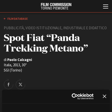
FILM DATABASE
PUBBLICITÀ, VIDEO ISTITUZIONALE, INDUSTRIALE E DIDATTICO
Spot Fiat “Panda
Trekking Metano”
di
Paolo Calcagni
Italia, 2013, 30''
Italiano
English
SGI (Torino)
ABOUT
EVENTI, SPECIALI
Chi siamo
Anteprime in Piemonte
Storia della Fondazione
TFI Torino Film Industry -
Production Days
Contatti
Avenue Cove - Erasmus +
La sede
Guarda che storia!
Partner