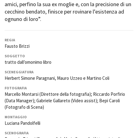
amici, perfino la sua ex moglie e, con la precisione di un
Short Film Fund
Torino Film Festival
cecchino bendato, finisce per rovinare l’esistenza ad
David di Donatello
ognuno di loro”.
PRODUCTION GUIDE
Nastri d’Argento
Società di produzione
Premio Solinas
Strutture di servizio
REGIA
Professionisti
STRUMENTI
Fausto Brizzi
Attrici-Attori
Location - Accedi al tuo
Beginners
profilo
SOGGETTO
tratto dall’omonimo libro
Location - Nuovo utente
LOCATION GUIDE
Newsletter
SCENEGGIATURA
Herbert Simone Paragnani, Mauro Uzzeo e Martino Coli
Lavora con noi
FILM DATABASE
Stage - Tirocini - Scuola e
FOTOGRAFIA
Lavoro
Marcello Montarsi (Direttore della fotografia); Riccardo Porfirio
Elenco Operatori Economici
(Data Manager); Gabriele Gallareto (Video assist); Bepi Caroli
BOOK DATABASE
per affidamento lavori in
(Fotografo di Scena)
economia
NEWS
MONTAGGIO
Luciana Pandolfelli
CASTING
SCENOGRAFIA