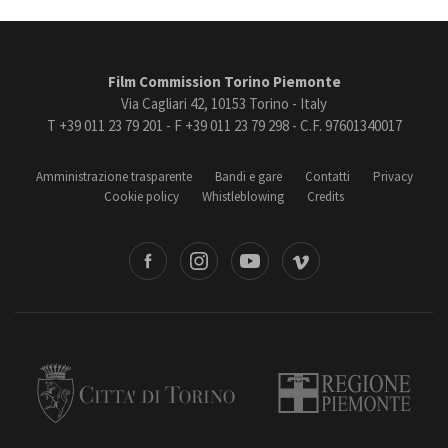
Film Commission Torino Piemonte
Via Cagliari 42, 10153 Torino - Italy
T +39 011 23 79 201 - F +39 011 23 79 298 - C.F. 97601340017
Amministrazione trasparente
Bandi e gare
Contatti
Privacy
Cookie policy
Whistleblowing
Credits
book
Instagram
Youtube
Vimeo
Torino
Regione Piemonte