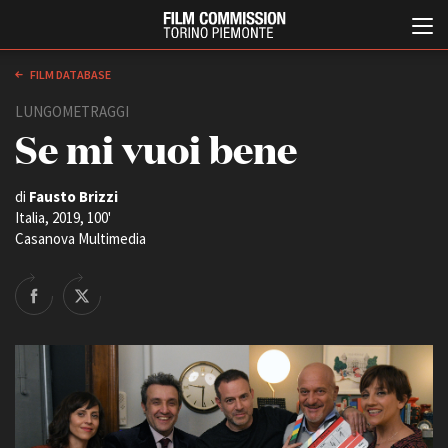
FILM DATABASE
LUNGOMETRAGGI
Se mi vuoi bene
di
Fausto Brizzi
Italia, 2019, 100'
Casanova Multimedia
Italiano
English
ABOUT
EVENTI, SPECIALI
Chi siamo
Anteprime in Piemonte
Storia della Fondazione
TFI Torino Film Industry -
Production Days
Contatti
Avenue Cove - Erasmus +
La sede
Guarda che storia!
Partner