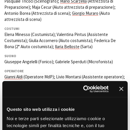
Pasquale Tricoci (Scenografo);
Mario Scarzella
(Attrezzista di
Preparazione); Maja Cecur (Aiuto attrezzista di preparazione);
Antonio Borea (Attrezzista di scena);
Giorgio Muraro
(Aiuto
attrezzista di scena)
Amministrazione trasparente
Bandi e gare
COSTUMI
Contatti
Elena Minesso (Costumista); Valentina Pintus (Assistente
Costumista); Giulia Accornero (Aiuto costumista); Federica De
Privacy
Bona (2° Aiuto costumista);
Ilaria Belloste
(Sarta)
Cookie policy
Whistleblowing
SUONO
Credits
Giuseppe Angelelli (Fonico); Gabriele Sperduti (Microfonista)
OPERATORE
Gianni Aldi
(Operatore MdP); Livio Montarsi (Assistente operatore);
Mario Bonaventura (Aiuto operatore)
TRUCCATORI E PARRUCCHIERI
Bruno Tarallo (Capo Truccatore);
Katia Lentini
(Truccatore).
Fabrizio Nanni (Capo Parrucchiere); Lia Mineo (Parrucchiere),
Questo sito web utilizza i cookie
Vanessa Ferrauto
(Truccatrice aggiunta)
Noi e terze parti selezionate utilizziamo cookie o
AIUTO REGIA
Sole Tonnini (Aiuto regista); Gianluca Mangiasciutti (2° aiuto regia)
tecnologie simili per finalità tecniche e, con il tuo