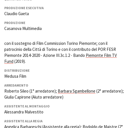
PRODUZIONE ESECUTIVA
Claudio Gaeta
PRODUZIONE
Casanova Multimedia
con il sostegno di Film Commission Torino Piemonte; con il
patrocinio della Città di Torino e con il contributo del POR FESR
Piemonte 2014-2020 - Azione III.3c.1.2 - Bando
Piemonte Film TV
Fund
(2019).
DISTRIBUZIONE
Medusa Film
ARREDAMENTO
Roberto Sileo (1° arredatore);
Barbara Sgambellone
(2° arredatore);
Giulia Capirone (Aiuto arredatore)
ASSISTENTE AL MONTAGGIO
Alessandra Malvestito
ASSISTENTE ALLA REGIA
Angelica Barbareschi (Assistente alla regia); Rodoldo de Maistre (2°