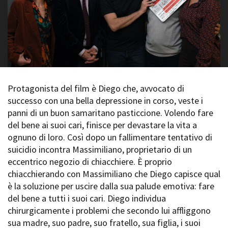
La Grazia - Immagini e
Rete regionale
location della Torino di Paolo
Bilancio sociale
Sorrentino
Amministrazione
Open Day
trasparente
Ciak in TOur!
Bandi e gare
Sostenibilità ambientale
FESTIVAL, MARKETS,
AWARDS
Protagonista del film è Diego che, avvocato di
SERVIZI
International Film Festival
successo con una bella depressione in corso, veste i
Servizi generali
Rotterdam
panni di un buon samaritano pasticcione. Volendo fare
Location scouting
Berlinale Internationalen
del bene ai suoi cari, finisce per devastare la vita a
Filmfestspiele Berlin
Spazi nella sede FCTP
ognuno di loro. Così dopo un fallimentare tentativo di
Festival de Cannes
Sala Casting
suicidio incontra Massimiliano, proprietario di un
Biografilm Festival - Bio to B
Sala Paolo Tenna
Industry Days
eccentrico negozio di chiacchiere. È proprio
Locarno Film Festival
chiacchierando con Massimiliano che Diego capisce qual
FILM FUNDS
Mostra Internazionale d’Arte
è la soluzione per uscire dalla sua palude emotiva: fare
Piemonte Film Tv Fund
Cinematografica Venezia
del bene a tutti i suoi cari. Diego individua
Piemonte Film Tv
Toronto International Film
chirurgicamente i problemi che secondo lui affliggono
Development Fund
Festival
sua madre, suo padre, suo fratello, sua figlia, i suoi
Piemonte Doc Film Fund
Festa del Cinema di Roma