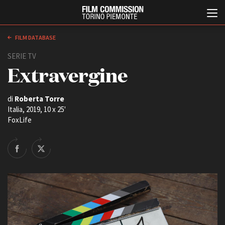
FILM DATABASE
SERIE TV
Extravergine
di
Roberta Torre
Italia, 2019, 10 x 25'
FoxLife
Italiano
English
ABOUT
EVENTI, SPECIALI
Chi siamo
Anteprime in Piemonte
Storia della Fondazione
TFI Torino Film Industry -
Production Days
Contatti
Avenue Cove - Erasmus +
La sede
Guarda che storia!
Partner