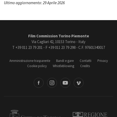
Ultimo aggiornamento: 29 Aprile 2026
Film Commission Torino Piemonte
Via Cagliari 42, 10153 Torino - Italy
T +39 011 23 79 201 - F +39 011 23 79 298 - C.F. 97601340017
Amministrazione trasparente
Bandi e gare
Contatti
Privacy
Cookie policy
Whistleblowing
Credits
book
Instagram
Youtube
Vimeo
Torino
Regione Piemonte