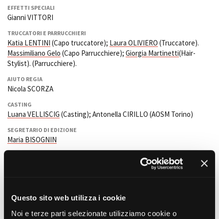
EFFETTI SPECIALI
Gianni VITTORI
TRUCCATORI E PARRUCCHIERI
Amministrazione trasparente
Katia LENTINI
(Capo truccatore);
Laura OLIVIERO
(Truccatore).
Bandi e gare
Massimiliano Gelo
(Capo Parrucchiere);
Giorgia Martinetti
(Hair-
Contatti
Stylist). (Parrucchiere).
Privacy
AIUTO REGIA
Cookie policy
Nicola SCORZA
Whistleblowing
Credits
CASTING
Luana VELLISCIG
(Casting); Antonella CIRILLO (AOSM Torino)
SEGRETARIO DI EDIZIONE
Maria BISOGNIN
ALTRI CREDITS
Daniele MANCA
(Location Manager TO);
Alessandra LOFINO
(Production coordinator TO).
Elena Gnisci
(Agenzia di Location Scout e Servizi).
Questo sito web utilizza i cookie
Simon RUSSO (Capo squadra Elettricisti); Gian Piero CAMBURSANO
Noi e terze parti selezionate utilizziamo cookie o
e Antonio MARCHESE (Elettricista).