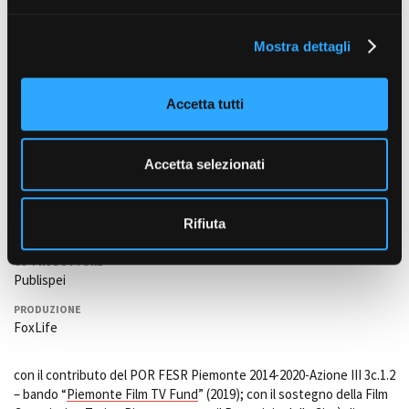
e
(Niccolò), Anis Gharbi (Emiro),
Igor Toniazzo
(Tassista),
Lorenzo De
l
Iacovo
(Bruno),
Denitza Diakovska
(Lilly White).
Mostra dettagli
c
o
DIRETTORE DI PRODUZIONE
Enrico DELLE SITE
n
Accetta tutti
s
ORGANIZZATORE GENERALE
e
Angelo ZEMELLA
n
Accetta selezionati
PRODUZIONE ESECUTIVA
s
Andrea BOSELLO
o
PRODUTTORE
Rifiuta
Verdiana BIXIO
CO-PRODUTTORE
Publispei
PRODUZIONE
FoxLife
con il contributo del POR FESR Piemonte 2014-2020-Azione III 3c.1.2
– bando “
Piemonte Film TV Fund
” (2019); con il sostegno della Film