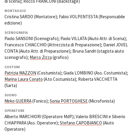
di scena); Rocco FRANCONI (Backstage)
Short Film Fund
Torino Film Festival
MONTAGGIO
David di Donatello
Cristina SARDO (Montatore); Fabio VOLPENTESTA (Responsabile
PRODUCTION GUIDE
Nastri d’Argento
edizione)
Società di produzione
Premio Solinas
SCENOGRAFIA
Strutture di servizio
Paolo SANSONI (Scenografo); Paolo VILLATA (Aiuto Attr. di Scena);
Professionisti
STRUMENTI
Francesco CHIACCHIO (Attrezzista di Preparazione); Daniel JOVEL
Attrici-Attori
Location - Accedi al tuo
CONTA (Aiuto Attr. di Preparazione); Bruna Sandri (stagista aiuto
Beginners
profilo
scenografo);
Marco Zizza
(grafico)
Location - Nuovo utente
COSTUMI
LOCATION GUIDE
Newsletter
Patrizia MAZZON
(Costumista); Giada LOMBINO (Ass. Costumista);
Lavora con noi
Marina Laura Conato
(A.to Costumista); Roberta VACCHETTA
FILM DATABASE
Stage - Tirocini - Scuola e
(Sarta)
Lavoro
SUONO
Elenco Operatori Economici
BOOK DATABASE
Mirko GUERRA
(Fonico);
Sonia PORTOGHESE
(Microfonista)
per affidamento lavori in
economia
OPERATORE
NEWS
Alberto MARCHIORI (Operatore MdP); Valerio BRESCINI e Silverio
CHIAPPARA (Ass. Operatore);
Stefano CAPOBIANCO
(Aiuto
CASTING
Operatore)