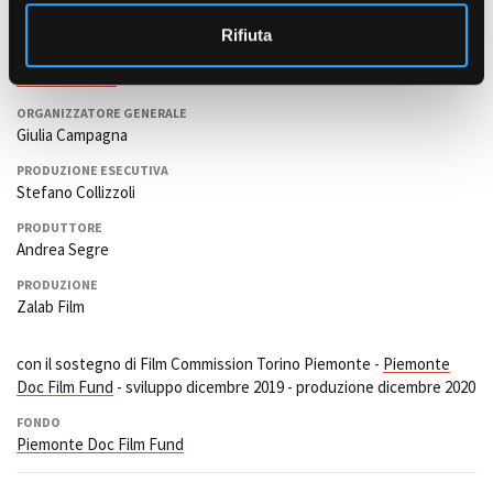
o
Sergio Marchesini
Rifiuta
SUONO
Gianluca Tamai
ORGANIZZATORE GENERALE
Giulia Campagna
PRODUZIONE ESECUTIVA
Stefano Collizzoli
PRODUTTORE
Andrea Segre
PRODUZIONE
Zalab Film
con il sostegno di Film Commission Torino Piemonte -
Piemonte
Doc Film Fund
- sviluppo dicembre 2019 - produzione dicembre 2020
FONDO
Piemonte Doc Film Fund