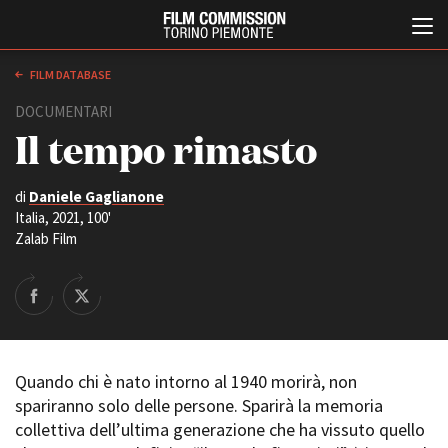
FILM DATABASE
DOCUMENTARI
Il tempo rimasto
di
Daniele Gaglianone
Italia, 2021, 100'
Zalab Film
Italiano
English
ABOUT
EVENTI, SPECIALI
Chi siamo
Anteprime in Piemonte
Storia della Fondazione
TFI Torino Film Industry -
Quando chi è nato intorno al 1940 morirà, non
Production Days
Contatti
spariranno solo delle persone. Sparirà la memoria
Avenue Cove - Erasmus +
La sede
collettiva dell’ultima generazione che ha vissuto quello
Guarda che storia!
Partner