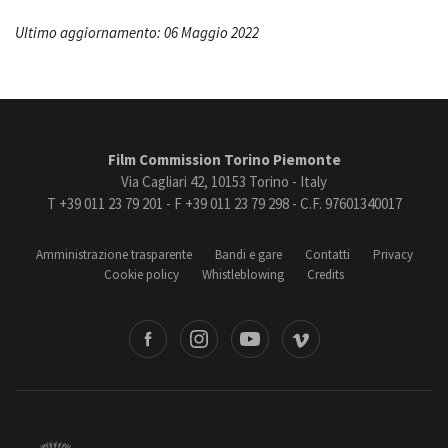
Ultimo aggiornamento: 06 Maggio 2022
Film Commission Torino Piemonte
Via Cagliari 42, 10153 Torino - Italy
T +39 011 23 79 201 - F +39 011 23 79 298 - C.F. 97601340017
Amministrazione trasparente
Bandi e gare
Contatti
Privacy
Cookie policy
Whistleblowing
Credits
book
Instagram
Youtube
Vimeo