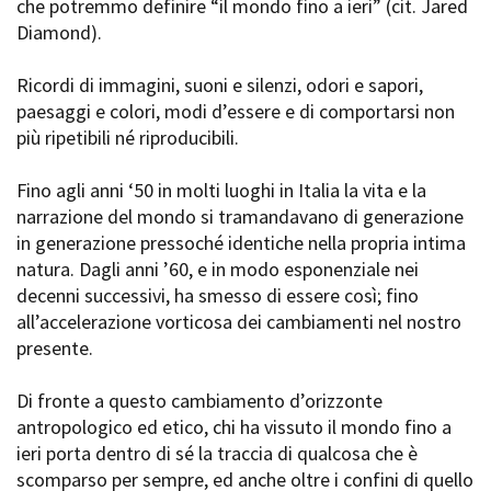
che potremmo definire “il mondo fino a ieri” (cit. Jared
La Grazia - Immagini e
Rete regionale
Diamond).
location della Torino di Paolo
Bilancio sociale
Sorrentino
Amministrazione
Open Day
Ricordi di immagini, suoni e silenzi, odori e sapori,
trasparente
Ciak in TOur!
paesaggi e colori, modi d’essere e di comportarsi non
Bandi e gare
più ripetibili né riproducibili.
Sostenibilità ambientale
FESTIVAL, MARKETS,
AWARDS
Fino agli anni ‘50 in molti luoghi in Italia la vita e la
SERVIZI
International Film Festival
narrazione del mondo si tramandavano di generazione
Servizi generali
Rotterdam
in generazione pressoché identiche nella propria intima
Location scouting
Berlinale Internationalen
natura. Dagli anni ’60, e in modo esponenziale nei
Filmfestspiele Berlin
Spazi nella sede FCTP
decenni successivi, ha smesso di essere così; fino
Festival de Cannes
Sala Casting
all’accelerazione vorticosa dei cambiamenti nel nostro
Biografilm Festival - Bio to B
Sala Paolo Tenna
Industry Days
presente.
Locarno Film Festival
FILM FUNDS
Mostra Internazionale d’Arte
Di fronte a questo cambiamento d’orizzonte
Piemonte Film Tv Fund
Cinematografica Venezia
antropologico ed etico, chi ha vissuto il mondo fino a
Piemonte Film Tv
Toronto International Film
ieri porta dentro di sé la traccia di qualcosa che è
Development Fund
Festival
scomparso per sempre, ed anche oltre i confini di quello
Piemonte Doc Film Fund
Festa del Cinema di Roma