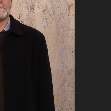
ilm Festival
nternazionale d’Arte
grafica Venezia
nternational Film Festival
l Cinema di Roma
lm Festival
 Donatello
’Argento
olinas
NTI
- Accedi al tuo profilo
 - Nuovo utente
ter
on noi
irocini - Scuola e Lavoro
peratori Economici per
nto lavori in economia