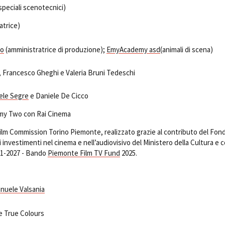
 speciali scenotecnici)
atrice)
so
(amministratrice di produzione);
EmyAcademy asd
(animali di scena)
, Francesco Gheghi e Valeria Bruni Tedeschi
ele Segre
e Daniele De Cicco
my Two con Rai Cinema
Film Commission Torino Piemonte, realizzato grazie al contributo del Fon
i investimenti nel cinema e nell’audiovisivo del Ministero della Cultura e co
1-2027 - Bando
Piemonte Film TV Fund
2025.
nuele Valsania
 e True Colours