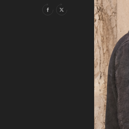
Rete regionale
Bilancio sociale
Amministrazione trasparent
Bandi e gare
Sostenibilità ambientale
SERVIZI
Servizi generali
Location scouting
Spazi nella sede FCTP
Sala Casting
Sala Paolo Tenna
FILM FUNDS
Piemonte Film Tv Fund
Piemonte Film Tv Developm
Piemonte Doc Film Fund
Short Film Fund