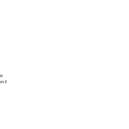
do
n il