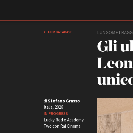
Film Commission
Torino Piemonte
LUNGOMETRAGG
FILM DATABASE
Gli u
Leona
unic
ABOUT
di
Stefano Grasso
Chi siamo
Italia, 2026
Storia della Fondazione
IN PROGRESS
Contatti
Lucky Red e Academy
La sede
Two con Rai Cinema
Partner