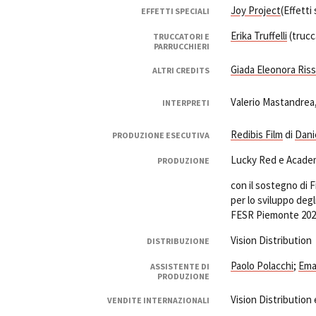
Joy Project
(Effetti
EFFETTI SPECIALI
Erika Truffelli
(trucc
TRUCCATORI E
PARRUCCHIERI
Giada Eleonora Ris
ALTRI CREDITS
Valerio Mastandrea
INTERPRETI
Redibis Film
di
Dani
PRODUZIONE ESECUTIVA
Lucky Red e Acade
PRODUZIONE
con il sostegno di 
per lo sviluppo degl
FESR Piemonte 202
Vision Distribution
DISTRIBUZIONE
Paolo Polacchi
;
Ema
ASSISTENTE DI
PRODUZIONE
Vision Distribution
VENDITE INTERNAZIONALI