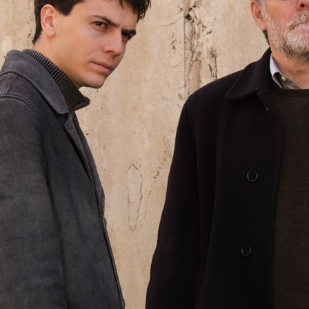
Days
Locarno F
LOCATION GUIDE
Mostra I
e
Cinemato
FILM DATABASE
Toronto I
Festa de
BOOK DATABASE
Torino Fi
David di
NEWS
Nastri d
Premio S
CASTING
STRUME
EVENTI, SPECIALI
Location 
Anteprime in Piemonte
Location
TFI Torino Film Industry - Production
Newslet
Days
Lavora c
Avenue Cove - Erasmus +
ent Fund
Stage - T
Guarda che storia!
Elenco O
La Grazia - Immagini e location della
affidame
Torino di Paolo Sorrentino