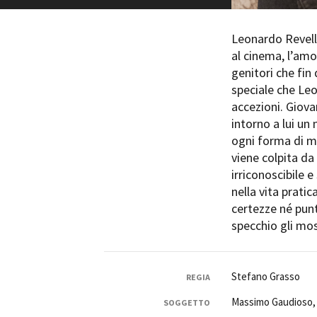
Leonardo Revelli 
al cinema, l’amo
genitori che fi
speciale che Leo
Amministrazione trasparente
B
accezioni. Giova
intorno a lui un
ogni forma di m
viene colpita da
irriconoscibile e
nella vita prati
certezze né punt
specchio gli mo
Stefano Grasso
REGIA
Massimo Gaudioso, 
SOGGETTO