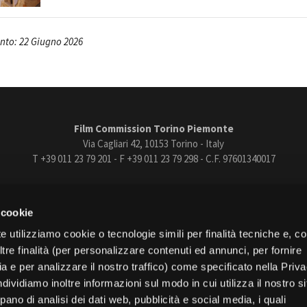
to: 22 Giugno 2026
Film Commission Torino Piemonte
Via Cagliari 42, 10153 Torino - Italy
T +39 011 23 79 201 - F +39 011 23 79 298 - C.F. 97601340017
trasparente
Bandi e gare
Contatti
Privacy
Cookie policy
Whistle
 cookie
book
Instagram
Youtube
Vimeo
e utilizziamo cookie o tecnologie simili per finalità tecniche e, con
re finalità (per personalizzare contenuti ed annunci, per fornire
ia e per analizzare il nostro traffico) come specificato nella Priv
dividiamo inoltre informazioni sul modo in cui utilizza il nostro s
pano di analisi dei dati web, pubblicità e social media, i quali