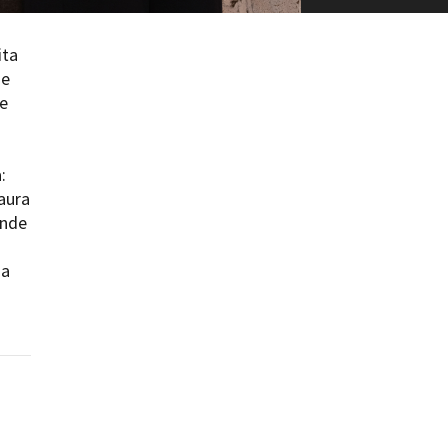
ita
ue
te
ts
:
aura
ende
za