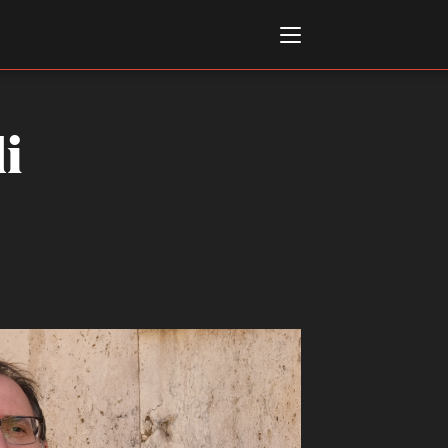
di
Italiano
English
AL, MARKETS, AWARDS
ional Film Festival Rotterdam
 Internationalen
piele Berlin
 de Cannes
m Festival - Bio to B Industry