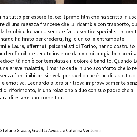
Open Day
Ciak in TOur!
ha tutto per essere felice: il primo film che ha scritto in usc
re di una ragazza francese che lui ricambia con trasporto, d
n da bambino lo hanno sempre fatto sentire speciale. Talmen
nardo ha finito per crederci, figlio unico in entrambe le
andi e gare
Contatti
Privacy
Cookie policy
Whistleblowing
Credi
nni e Laura, affermati psicanalisti di Torino, hanno costruito
 nucleo familiare tenuto insieme da una mitologia ben precisa
ediocrità non è contemplata e il dolore è bandito. Quando L
 una grave malattia, il marito cade in uno sconforto che lo r
 senza freni inibitori si rivela per quello che è: un disadattato
ca e emotiva. Leonardo allora si ritrova improvvisamente sen
i di riferimento, in una relazione a due con suo padre che a
stra di essere uno come tanti.
Stefano Grasso, Giuditta Avossa e Caterina Venturini