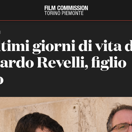
I
ltimi giorni di vita 
rdo Revelli, figlio
o
PRODUCTION GUIDE
FESTIV
Società di produzione
Internat
Strutture di servizio
Berlinale
Filmfests
Professionisti
Festival
Attrici-Attori
Biografil
Beginners