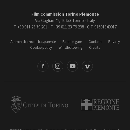
Film Commission Torino Piemonte
Via Cagliari 42, 10153 Torino - Italy
T +39 011 23 79 201 - F +39 011 23 79 298 - C.F. 97601340017
Amministrazione trasparente
Bandi e gare
Contatti
Privacy
Cookie policy
Whistleblowing
Credits
book
Instagram
Youtube
Vimeo
Torino
Regione Piemonte