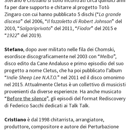
Stefano e Cristiano si sono incontrati circa quindici anni
La Grazia - Immagini e
Rete regionale
fa per dare supporto e chitarre al progetto Totò
location della Torino di Paolo
Bilancio sociale
Zingaro con cui hanno pubblicato 5 dischi (“
La grande
Sorrentino
Amministrazione
discesa
” del 2006, “
Il fazzoletto di Robert Johnson
” del
Open Day
trasparente
2010, “
Salgariprivato
” del 2011, “
Fiodor
” del 2015 e
Ciak in TOur!
Bandi e gare
“
1922
” del 2019).
Sostenibilità ambientale
FESTIVAL, MARKETS,
AWARDS
Stefano
, dopo aver militato nelle fila dei Chomski,
SERVIZI
International Film Festival
esordisce discograficamente nel 2003 con “
Melba
”,
Servizi generali
Rotterdam
disco edito da Cane Andaluso e primo episodio del suo
Location scouting
Berlinale Internationalen
progetto a nome Cletus, che ha poi pubblicato l’album
Filmfestspiele Berlin
Spazi nella sede FCTP
“
Indie Sheep Lee N.A.T.O.
” nel 2011 ed il disco omonimo
Festival de Cannes
Sala Casting
nel 2015. Attualmente Cletus è un collettivo di musicisti
Biografilm Festival - Bio to B
Sala Paolo Tenna
provenienti da diverse esperienze. Ha anche musicato
Industry Days
“
Before the silence
”, gli episodi del format Rediscovery
Locarno Film Festival
FILM FUNDS
di Federico Sacchi dedicati ai Talk Talk.
Mostra Internazionale d’Arte
Piemonte Film Tv Fund
Cinematografica Venezia
Piemonte Film Tv
Toronto International Film
Cristiano
è dal 1998 chitarrista, arrangiatore,
Development Fund
Festival
produttore, compositore e autore dei Perturbazione
Piemonte Doc Film Fund
Festa del Cinema di Roma