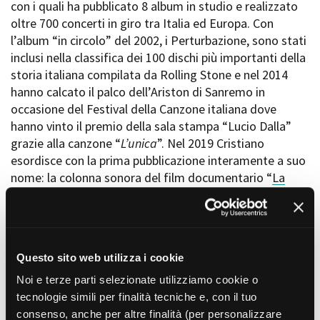
con i quali ha pubblicato 8 album in studio e realizzato
Short Film Fund
Torino Film Festival
oltre 700 concerti in giro tra Italia ed Europa. Con
David di Donatello
l’album “in circolo” del 2002, i Perturbazione, sono stati
PRODUCTION GUIDE
Nastri d’Argento
inclusi nella classifica dei 100 dischi più importanti della
Società di produzione
Premio Solinas
storia italiana compilata da Rolling Stone e nel 2014
Strutture di servizio
hanno calcato il palco dell’Ariston di Sanremo in
Professionisti
STRUMENTI
occasione del Festival della Canzone italiana dove
Attrici-Attori
Location - Accedi al tuo
hanno vinto il premio della sala stampa “Lucio Dalla”
Beginners
profilo
grazie alla canzone “
L’unica
”. Nel 2019 Cristiano
Location - Nuovo utente
esordisce con la prima pubblicazione interamente a suo
LOCATION GUIDE
Newsletter
nome: la colonna sonora del film documentario “
La
Lavora con noi
passione di Anna Magnani
”, film in concorso al Festival
FILM DATABASE
Stage - Tirocini - Scuola e
di Cannes, Festival di Venezia, David di Donatello e
Lavoro
molti altri festival in giro per il mondo.
Elenco Operatori Economici
BOOK DATABASE
per affidamento lavori in
economia
Questo sito web utilizza i cookie
"
Perché le grandi innovazioni, nel cinema, non passano
NEWS
per le immagini ma passano per il suono
" (Sergio
Noi e terze parti selezionate utilizziamo cookie o
Toffetti)
tecnologie simili per finalità tecniche e, con il tuo
CASTING
consenso, anche per altre finalità (per personalizzare