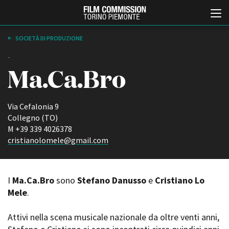
SOCIETÀ DI PRODUZIONE
-
Ma.Ca.Bro
Via Cefalonia 9
Collegno (TO)
M +39 339 4026378
Italiano
English
cristianolomele@gmail.com
ABOUT
EVENTI, SPECIALI
Chi siamo
Anteprime in Piemonte
I
Ma.Ca.Bro
sono
Stefano Danusso
e
Cristiano Lo
Storia della Fondazione
TFI Torino Film Industry -
Mele
.
Production Days
Contatti
Avenue Cove - Erasmus +
La sede
Attivi nella scena musicale nazionale da oltre venti anni,
Guarda che storia!
Partner