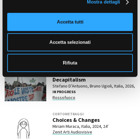
Mostra dettagli
c
Film correlati presenti nel
o
n
database
Accetta tutti
s
e
CORTOMETRAGGI
n
Accetta selezionati
La riparazione
s
Andrea Parena
, Italia, 2026,
IN PROGRESS
o
Redibis Film
,
Malfè Film
Rifiuta
DOCUMENTARI
Decapitalism
Stefano D’Antuono, Bruno Ugioli, Italia, 2026,
IN PROGRESS
Rossofuoco
CORTOMETRAGGI
Choices & Changes
Miriam Muraca, Italia, 2024, 24'
Zenit Arti Audiovisive