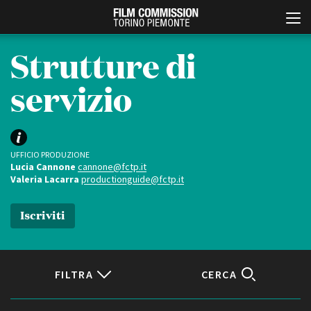
Strutture di
servizio
UFFICIO PRODUZIONE
Lucia Cannone
cannone@fctp.it
Valeria Lacarra
productionguide@fctp.it
Italiano
English
Iscriviti
ABOUT
EVENTI, SPECIALI
Chi siamo
Anteprime in Piemonte
Storia della Fondazione
TFI Torino Film Industry -
Production Days
FILTRA
CERCA
Contatti
Avenue Cove - Erasmus +
La sede
Guarda che storia!
Partner