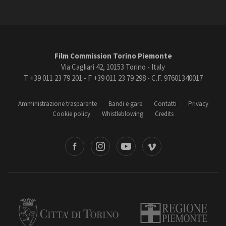
Film Commission Torino Piemonte
Via Cagliari 42, 10153 Torino - Italy
T +39 011 23 79 201 - F +39 011 23 79 298 - C.F. 97601340017
Amministrazione trasparente
Bandi e gare
Contatti
Privacy
Cookie policy
Whistleblowing
Credits
book
Instagram
Youtube
Vimeo
Torino
Regione Piemonte