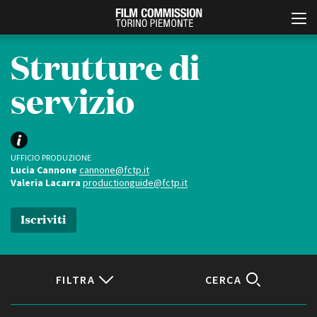
Strutture di
servizio
UFFICIO PRODUZIONE
Lucia Cannone
cannone@fctp.it
Valeria Lacarra
productionguide@fctp.it
Italiano
English
Iscriviti
ABOUT
EVENTI, SPECIALI
Chi siamo
Anteprime in Piemonte
Storia della Fondazione
TFI Torino Film Industry -
Production Days
FILTRA
CERCA
Contatti
Avenue Cove - Erasmus +
La sede
Guarda che storia!
Partner