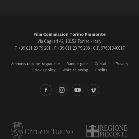
Film Commission Torino Piemonte
Via Cagliari 42, 10153 Torino - Italy
T +39 011 23 79 201 - F +39 011 23 79 298 - C.F. 97601340017
Amministrazione trasparente
Bandi e gare
Contatti
Privacy
Cookie policy
Whistleblowing
Credits
book
Instagram
Youtube
Vimeo
Torino
Regione Piemonte