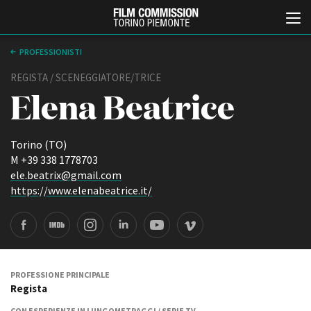
PROFESSIONISTI
REGISTA / SCENEGGIATORE/TRICE
Elena Beatrice
Torino (TO)
M +39 338 1778703
ele.beatrix@gmail.com
Italiano
English
https://www.elenabeatrice.it/
e
 page
ABOUT
EVENTI, SPECIALI
Chi siamo
Anteprime in Piemonte
Storia della Fondazione
TFI Torino Film Industry -
Production Days
Contatti
PROFESSIONE PRINCIPALE
Avenue Cove - Erasmus +
Regista
La sede
Guarda che storia!
Partner
CON ESPERIENZE IN LUNGOMETRAGGI / SERIE TV