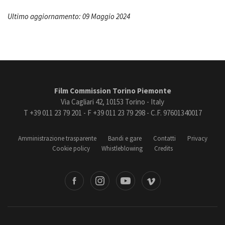
Ultimo aggiornamento: 09 Maggio 2024
Film Commission Torino Piemonte
Via Cagliari 42, 10153 Torino - Italy
T +39 011 23 79 201 - F +39 011 23 79 298 - C.F. 97601340017
Amministrazione trasparente
Bandi e gare
Contatti
Privacy
Cookie policy
Whistleblowing
Credits
book
Instagram
Youtube
Vimeo