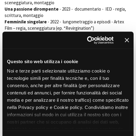
sceneggiatura, montaggio
Short Film Fund
Torino Film Festival
Una passione dirompente
- 2023 - documentario - IED - regia,
David di Donatello
scrittura, montaggio
PRODUCTION GUIDE
Nastri d’Argento
Femminile singolare
- 2022 - lungometraggio a episodi - Artex
Società di produzione
Film – regia, sceneggiatura (ep. “Revirgination”)
Premio Solinas
Strutture di servizio
Post Scriptum – Uno sguardo ottimista dalla fine del mondo
- 2021 - docuserie - Grey Ladder – regia, sceneggiatura, montaggio
Professionisti
STRUMENTI
Verdiana
- 2020 - cortometraggio - IED - regia, soggetto e
Attrici-Attori
Location - Accedi al tuo
sceneggiatura
Beginners
profilo
Monster Sitter
- 2019 - mokumentary – regia, sceneggiatura,
Questo sito web utilizza i cookie
Location - Nuovo utente
produzione
LOCATION GUIDE
Newsletter
Noi e terze parti selezionate utilizziamo cookie o
Il ragazzo che smise di respirare
- 2019 - cortometraggio – regia,
Lavora con noi
tecnologie simili per finalità tecniche e, con il tuo
produzione
FILM DATABASE
Stage - Tirocini - Scuola e
Get Big
- 2018 - documentario - regia, produzione, soggetto
consenso, anche per altre finalità (per personalizzare
Lavoro
Watch The Tempo
- 2017 - documentario - Filarmonica del Teatro
contenuti ed annunci, per fornire funzionalità dei social
Elenco Operatori Economici
Regio di Torino
BOOK DATABASE
media e per analizzare il nostro traffico) come specificato
per affidamento lavori in
nella Privacy policy e Cookie policy. Condividiamo inoltre
economia
PRINCIPALI PROGETTI REALIZZATI COME PROFESSIONE SECONDARIA
NEWS
informazioni sul modo in cui utilizza il nostro sito con i
Spettri
- 2022 - cortometraggio - Paolo Santamaria - The Factory
nostri partner che si occupano di analisi dei dati web,
srl – sceneggiatura
CASTING
pubblicità e social media, i quali potrebbero combinarle
Lampi
-2022 - cortometraggio - Paolo Santamaria - The Factory srl –