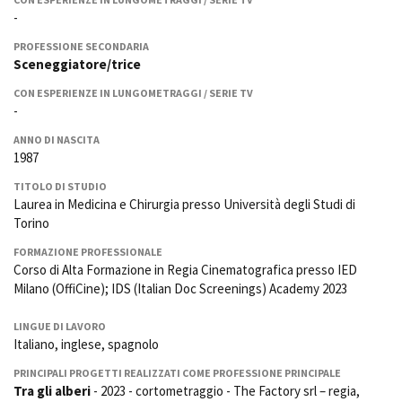
La Grazia - Immagini e
Rete regionale
-
location della Torino di Paolo
Bilancio sociale
Sorrentino
PROFESSIONE SECONDARIA
Amministrazione
Sceneggiatore/trice
Open Day
trasparente
Ciak in TOur!
CON ESPERIENZE IN LUNGOMETRAGGI / SERIE TV
Bandi e gare
-
Sostenibilità ambientale
FESTIVAL, MARKETS,
ANNO DI NASCITA
AWARDS
1987
SERVIZI
International Film Festival
Servizi generali
Rotterdam
TITOLO DI STUDIO
Laurea in Medicina e Chirurgia presso Università degli Studi di
Location scouting
Berlinale Internationalen
Filmfestspiele Berlin
Torino
Spazi nella sede FCTP
Festival de Cannes
Sala Casting
FORMAZIONE PROFESSIONALE
Biografilm Festival - Bio to B
Corso di Alta Formazione in Regia Cinematografica presso IED
Sala Paolo Tenna
Industry Days
Milano (OffiCine); IDS (Italian Doc Screenings) Academy 2023
Locarno Film Festival
FILM FUNDS
Mostra Internazionale d’Arte
LINGUE DI LAVORO
Piemonte Film Tv Fund
Cinematografica Venezia
Italiano, inglese, spagnolo
Piemonte Film Tv
Toronto International Film
Development Fund
PRINCIPALI PROGETTI REALIZZATI COME PROFESSIONE PRINCIPALE
Festival
Tra gli alberi
- 2023 - cortometraggio - The Factory srl – regia,
Piemonte Doc Film Fund
Festa del Cinema di Roma