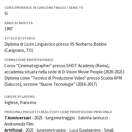
La Grazia - Immagini e
Rete regionale
CON ESPERIENZE IN LUNGOMETRAGGI / SERIE TV
location della Torino di Paolo
Bilancio sociale
Sì
Sorrentino
Amministrazione
Open Day
ANNO DI NASCITA
trasparente
Ciak in TOur!
1997
Bandi e gare
TITOLO DI STUDIO
Sostenibilità ambientale
FESTIVAL, MARKETS,
Diploma di Liceo Linguistico presso IIS Norberto Bobbio
AWARDS
(Carignano, TO)
SERVIZI
International Film Festival
FORMAZIONE PROFESSIONALE
Servizi generali
Rotterdam
Corso "Cinematographer" presso SHOT Academy (Roma),
Location scouting
Berlinale Internationalen
accademia situata nella sede di D-Vision Movie People (2020-2021)
Filmfestspiele Berlin
Spazi nella sede FCTP
Diploma come "Tecnico di Produzione Video" presso Scuola APM
Festival de Cannes
Sala Casting
(Saluzzo), sezione "Nuove Tecnologie" (2016-2017)
Biografilm Festival - Bio to B
Sala Paolo Tenna
Industry Days
LINGUE DI LAVORO
Locarno Film Festival
Inglese, francese
FILM FUNDS
Mostra Internazionale d’Arte
Piemonte Film Tv Fund
Cinematografica Venezia
PRINCIPALI PROGETTI REALIZZATI COME PROFESSIONE PRINCIPALE
Piemonte Film Tv
7 Anniversari
- 2025 - lungometraggio - Sabrina Iannucci -
Toronto International Film
Development Fund
Andromeda Film
Festival
Piemonte Doc Film Fund
Artificial
- 2025 - lungometraggio - Luca Guadagnino - Small
Festa del Cinema di Roma