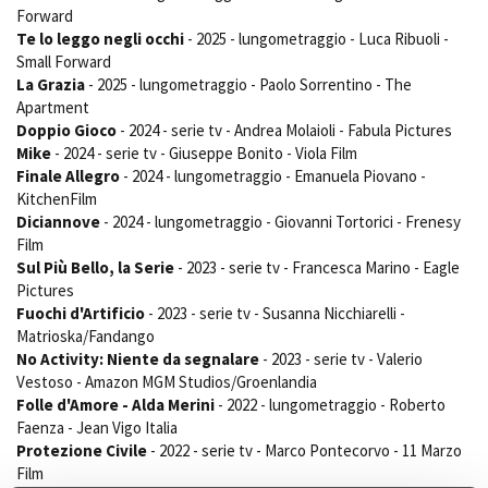
Forward
Short Film Fund
Torino Film Festival
Te lo leggo negli occhi
- 2025 - lungometraggio - Luca Ribuoli -
David di Donatello
Small Forward
PRODUCTION GUIDE
Nastri d’Argento
La Grazia
- 2025 - lungometraggio - Paolo Sorrentino - The
Società di produzione
Premio Solinas
Apartment
Strutture di servizio
Doppio Gioco
- 2024 - serie tv - Andrea Molaioli - Fabula Pictures
Professionisti
Mike
- 2024 - serie tv - Giuseppe Bonito - Viola Film
STRUMENTI
Attrici-Attori
Finale Allegro
- 2024 - lungometraggio - Emanuela Piovano -
Location - Accedi al tuo
KitchenFilm
Beginners
profilo
Diciannove
- 2024 - lungometraggio - Giovanni Tortorici - Frenesy
Location - Nuovo utente
Film
LOCATION GUIDE
Newsletter
Sul Più Bello, la Serie
- 2023 - serie tv - Francesca Marino - Eagle
Lavora con noi
Pictures
FILM DATABASE
Stage - Tirocini - Scuola e
Fuochi d'Artificio
- 2023 - serie tv - Susanna Nicchiarelli -
Lavoro
Matrioska/Fandango
Elenco Operatori Economici
BOOK DATABASE
No Activity: Niente da segnalare
- 2023 - serie tv - Valerio
per affidamento lavori in
Vestoso - Amazon MGM Studios/Groenlandia
economia
Folle d'Amore - Alda Merini
- 2022 - lungometraggio - Roberto
NEWS
Faenza - Jean Vigo Italia
Protezione Civile
- 2022 - serie tv - Marco Pontecorvo - 11 Marzo
CASTING
Film