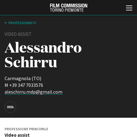
PROFESSIONISTI
VIDEO ASSIST
Alessandro
Schirru
Carmagnola (TO)
Italiano
English
M +39 347 7033576
aleschirru.mdp@gmail.com
ABOUT
EVENTI, SPECIALI
Chi siamo
Anteprime in Piemonte
Storia della Fondazione
TFI Torino Film Industry -
Production Days
Contatti
Avenue Cove - Erasmus +
La sede
PROFESSIONE PRINCIPALE
Guarda che storia!
Video assist
Partner