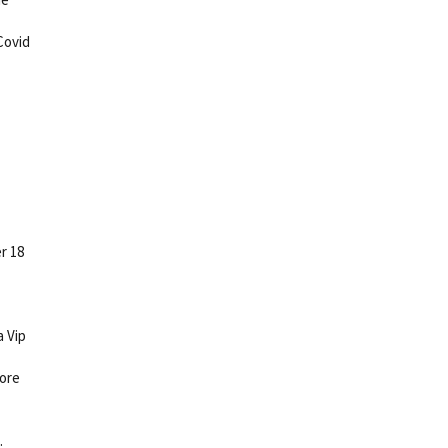
Covid
r 18
a Vip
sore
fi.