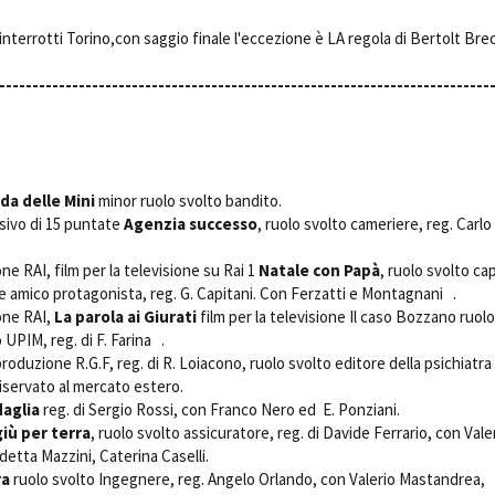
Open Day
interrotti Torino,con saggio finale l'eccezione è LA regola di Bertolt Bre
Ciak in TOur!
--------------------------------------------------------------------------
andi e gare
Contatti
Privacy
Cookie policy
Whistleblowing
Credi
da delle Mini
minor ruolo svolto bandito.
isivo di 15 puntate 
Agenzia successo
, ruolo svolto cameriere, reg. Carlo
ne RAI, film per la televisione su Rai 1
Natale con Papà
, ruolo svolto ca
e amico protagonista, reg. G. Capitani. Con Ferzatti e Montagnani .
ne RAI, 
La parola ai Giurati
film per la televisione Il caso Bozzano ruolo
 UPIM, reg. di F. Farina .
roduzione R.G.F, reg. di R. Loiacono, ruolo svolto editore della psichiatra
riservato al mercato estero.
aglia
reg. di Sergio Rossi, con Franco Nero ed E. Ponziani.
giù per terra
, ruolo svolto assicuratore, reg. di Davide Ferrario, con Vale
etta Mazzini, Caterina Caselli.
a
ruolo svolto Ingegnere, reg. Angelo Orlando, con Valerio Mastandrea,