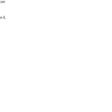
 con
n E.
ne.
i.
.