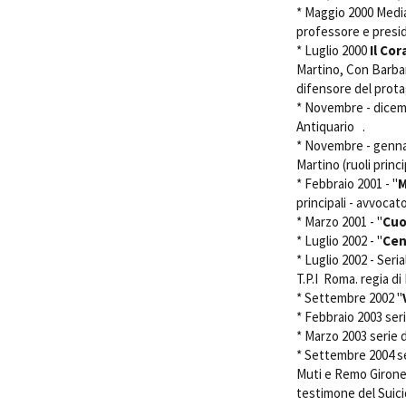
* Maggio 2000 Media
professore e presi
* Luglio 2000 
Il Cor
Martino, Con Barbar
difensore del prota
* Novembre - dicemb
Antiquario .
* Novembre - genna
Martino (ruoli princ
* Febbraio 2001 - "
M
principali - avvoca
* Marzo 2001 - "
Cuo
* Luglio 2002 - "
Cen
* Luglio 2002 - Seri
T.P.I Roma. regia 
* Settembre 2002 "
* Febbraio 2003 ser
* Marzo 2003 serie 
* Settembre 2004 se
Muti e Remo Girone. 
testimone del Sui