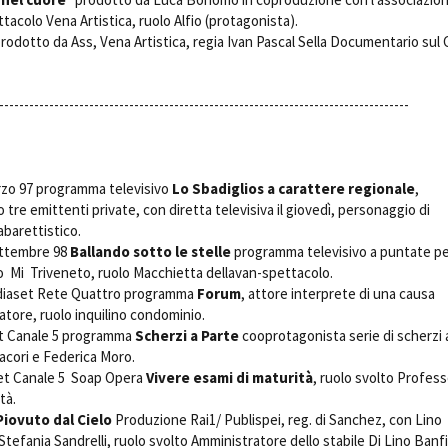
ttacolo Vena Artistica, ruolo Alfio (protagonista).
prodotto da Ass, Vena Artistica, regia Ivan Pascal Sella Documentario sul 
----------------------------------------------------------------------------------
zo 97 programma televisivo 
Lo Sbadiglios a carattere regionale
,
 tre emittenti private, con diretta televisiva il giovedì, personaggio di
cabarettistico.
ttembre 98 
Ballando sotto le stelle
programma televisivo a puntate pe
  Mi  Triveneto, ruolo Macchietta dellavan-spettacolo.
diaset Rete Quattro programma
Forum
, attore interprete di una causa
ratore, ruolo inquilino condominio.
t Canale 5 programma 
Scherzi a Parte
 cooprotagonista serie di scherzi 
nacori e Federica Moro.
t Canale 5 Soap Opera 
Vivere esami di maturità
, ruolo svolto Profes
rità.
Piovuto dal Cielo
 Produzione Rai1/ Publispei, reg. di Sanchez, con Lino
Stefania Sandrelli, ruolo svolto Amministratore dello stabile Di Lino Ban