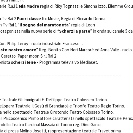
ie R.a.i 1 
Mia Madre
 regia di Riky Tognazzi e Simona Izzo, Ellemme Gr
 Tv Rai 2 
Fuori classe
 Itc Movie, Regia di Riccardo Donna.
n Tv Rai 1 “
Il sogno del maratoneta
” regia di Leon .
tagonista nella nuova serie di “
Scherzi a parte
” in onda su canale 5 da
Con Philip Leroy - ruolo industriale Francese .
sto nostro amore
" Reg. Bonito Con Neri Marcorè ed Anna Valle - ruolo
 Ceretto. Paper moon S.r.l Rai 2
onista
scherzi Iene
- Programma televisivo Mediaset.
----------------------------------------------------------------------------------
eatrale Gli Immigrati E. Defilippo Teatro Colosseo Torino.
llopera Teatrale Il Gesù di Branciaroli e Trionfo Teatro Regio Torino.
a nello spettacolo Teatrale Girotondo Teatro Colosseo Torino.
il Palcoscenico Primo attore caratterista nello spettacolo Teatrale Pens
andello Teatro Cardinal Massaia di Torino reg. Dino Ganci.
a di prosa Molino Josetti, rappresentazione teatrale Travet prima