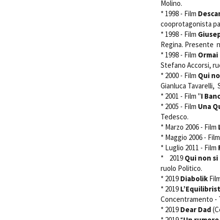
Molino.
* 1998 - Film 
Descam
cooprotagonista pa
* 1998 - Film 
Giusep
Regina. Presente n
* 1998 - Film 
Ormai 
Stefano Accorsi, ru
* 2000 - Film 
Qui no
Gianluca Tavarelli, 
* 2001 - Film "
I Banc
* 2005 - Film 
Una Qu
Tedesco.
* Marzo 2006 - Film
* Maggio 2006 - Fil
* Luglio 2011 - Film
* 2019
Qui non si
ruolo Politico.
* 2019
Diabolik
Film
* 2019
L’Equilibris
Concentramento - 
* 2019
Dear Dad
(C
* 2019 “
Un rumore 