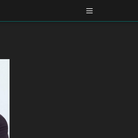
Italiano
English
AL, MARKETS, AWARDS
ional Film Festival Rotterdam
 Internationalen
piele Berlin
 de Cannes
m Festival - Bio to B Industry