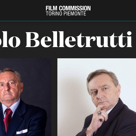
lo Belletrutti
PRODUCTION GUIDE
FESTIV
Società di produzione
Internat
Strutture di servizio
Berlinale
Filmfests
Professionisti
Festival
Attrici-Attori
Biografil
Beginners