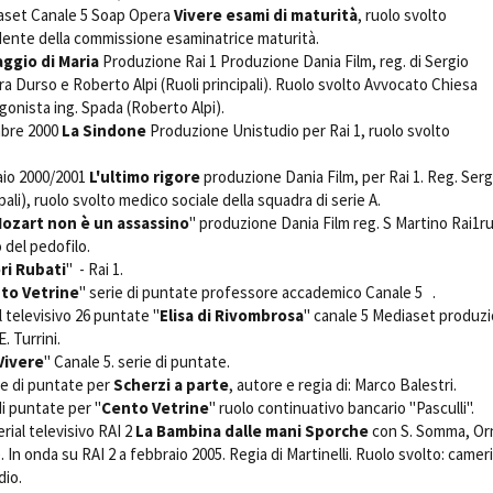
set Canale 5 Soap Opera 
Vivere esami di maturità
, ruolo svolto
dente della commissione esaminatrice maturità.
aggio di Maria
 Produzione Rai 1 Produzione Dania Film, reg. di Sergio
a Durso e Roberto Alpi (Ruoli principali). Ruolo svolto Avvocato Chiesa
gonista ing. Spada (Roberto Alpi).
re 2000 
La Sindone
 Produzione Unistudio per Rai 1, ruolo svolto
io 2000/2001 
L'ultimo rigore
 produzione Dania Film, per Rai 1. Reg. Serg
ipali), ruolo svolto medico sociale della squadra di serie A.
ozart non è un assassino
" produzione Dania Film reg. S Martino Rai1ru
to del pedofilo.
ri Rubati
" - Rai 1.
to Vetrine
" serie di puntate professore accademico Canale 5 .
al televisivo 26 puntate "
Elisa di Rivombrosa
" canale 5 Mediaset produz
di E. Turrini.
Vivere
" Canale 5. serie di puntate.
ie di puntate per
Scherzi a parte
, autore e regia di: Marco Balestri.
di puntate per "
Cento Vetrine
" ruolo continuativo bancario "Pasculli"
rial televisivo RAI 2
La Bambina dalle mani Sporche
 con S. Somma, Or
In onda su RAI 2 a febbraio 2005. Regia di Martinelli. Ruolo svolto: camer
cidio.