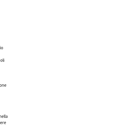
io
oli
ione
.
nella
iere