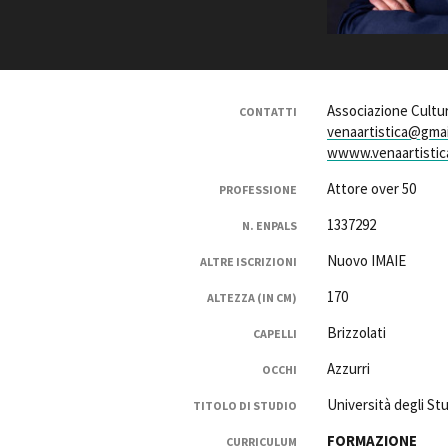
Rete regionale
Bilancio sociale
Amministrazione trasparent
Bandi e gare
Associazione Cultur
CONTATTI
Sostenibilità ambientale
venaartistica@gma
wwww.venaartistic
SERVIZI
Servizi generali
Attore over 50
PROFESSIONE
Location scouting
1337292
N. ENPALS
Spazi nella sede FCTP
Sala Casting
Nuovo IMAIE
ALTRE ISCRIZIONI
Sala Paolo Tenna
170
ALTEZZA (IN CM)
FILM FUNDS
Brizzolati
CAPELLI
Piemonte Film Tv Fund
Azzurri
OCCHI
Piemonte Film Tv Developm
Piemonte Doc Film Fund
Università degli Stu
TITOLO DI STUDIO
Short Film Fund
FORMAZIONE
CURRICULUM