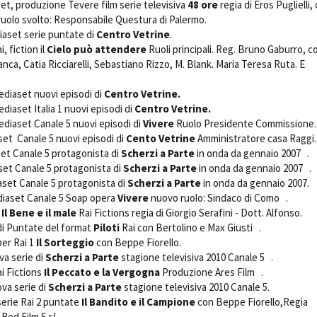
et, produzione Tevere film serie televisiva
48 ore
regia di Eros Puglielli,
ruolo svolto: Responsabile Questura di Palermo.
aset serie puntate di 
Centro Vetrine
.
 fiction il
Cielo può attendere
Ruoli principali. Reg. Bruno Gaburro, co
ca, Catia Ricciarelli, Sebastiano Rizzo, M. Blank. Maria Teresa Ruta. E
diaset nuovi episodi di
Centro Vetrine.
aset Italia 1 nuovi episodi di 
Centro Vetrine.

diaset Canale 5 nuovi episodi di
Vivere
Ruolo Presidente Commissio
et Canale 5 nuovi episodi di
Cento Vetrine
Amministratore casa Ragg
set Canale 5 protagonista di
Scherzi a Parte
in onda da gennaio 2007 .
set Canale 5 protagonista di
Scherzi a Parte
in onda da gennaio 2007 .
aset Canale 5 protagonista di
Scherzi a Parte
in onda da gennaio 2007
diaset Canale 5 Soap opera
Vivere
nuovo ruolo: Sindaco di Como .
m
Il Bene e il male
 Rai Fictions regia di Giorgio Serafini - Dott. Alfonso.
di Puntate del format
Piloti
Rai con Bertolino e Max Giusti .
r Rai 1 
Il Sorteggio
 con Beppe Fiorello.
 serie di 
Scherzi a Parte
 stagione televisiva 2010 Canale 5 .
i Fictions
Il Peccato e la Vergogna
Produzione Ares Film .
a serie di 
Scherzi a Parte
 stagione televisiva 2010 Canale 5.
serie Rai 2 puntate
Il Bandito e il Campione
con Beppe Fiorello,Regia
 Red Film.S.r.l.