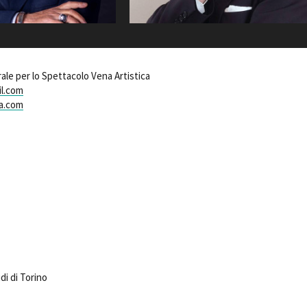
Days
Locarno F
LOCATION GUIDE
Mostra I
e
Cinemato
FILM DATABASE
Toronto I
ale per lo Spettacolo Vena Artistica
Festa de
il.com
BOOK DATABASE
Torino Fi
a.com
David di
NEWS
Nastri d
Premio S
CASTING
STRUME
EVENTI, SPECIALI
Location 
Anteprime in Piemonte
Location
TFI Torino Film Industry - Production
Newslet
Days
Lavora c
Avenue Cove - Erasmus +
ent Fund
Stage - T
Guarda che storia!
di di Torino
Elenco O
La Grazia - Immagini e location della
affidame
Torino di Paolo Sorrentino