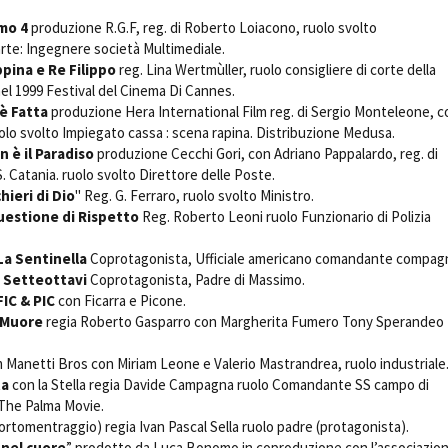
o 4
produzione R.G.F, reg. di Roberto Loiacono, ruolo svolto
rte: Ingegnere società Multimediale.
pina e Re Filippo
 reg. Lina Wertmùller, ruolo consigliere di corte della
el 1999 Festival del Cinema Di Cannes.
è Fatta
produzione Hera International Film reg. di Sergio Monteleone, c
olo svolto Impiegato cassa : scena rapina. Distribuzione Medusa.
n è il Paradiso
 produzione Cecchi Gori, con Adriano Pappalardo, reg. di
S. Catania. ruolo svolto Direttore delle Poste.
hieri di Dio
" Reg. G. Ferraro, ruolo svolto Ministro.
estione di Rispetto
Reg. Roberto Leoni ruolo Funzionario di Polizia
La Sentinella
Coprotagonista, Ufficiale americano comandante compag
m
Setteottavi
Coprotagonista, Padre di Massimo.
FIC & PIC
 con Ficarra e Picone.
 Muore
regia Roberto Gasparro con Margherita Fumero Tony Sperandeo
 Manetti Bros con Miriam Leone e Valerio Mastrandrea, ruolo industriale
ta
con la Stella regia Davide Campagna ruolo Comandante SS campo di
The Palma Movie.
ortomentraggio) regia Ivan Pascal Sella ruolo padre (protagonista).
nel cuore
” prodotto da Luca Bonomo in coproduzione con l’associazio