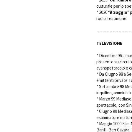
culturale per lo spe
* 2020 “
il Saggio
” 
ruolo Testimone.
------------------------
TELEVISIONE
* Dicembre 96 a mar
presente su circuito
avanspettacolo e 
* Da Giugno 98 a Se
emittenti private To
* Settembre 98 Me
inquilino, amminist
* Marzo 99 Mediase
spettacolo, con Si
* Giugno 99 Mediase
esaminatore matu
* Maggio 2000 Film 
Banfi, Ben Gazara, 