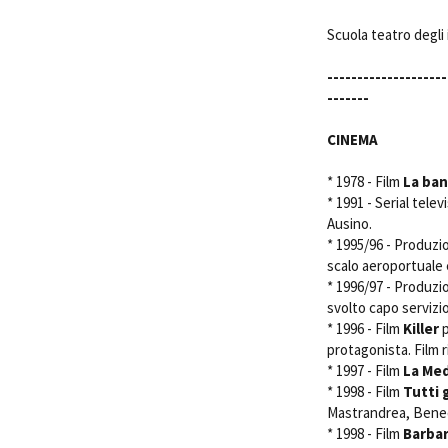
Scuola teatro degli 
--------------------
-------
CINEMA
Amministrazione trasparente
B
* 1978 - Film 
La ban
* 1991 - Serial telev
Ausino.
* 1995/96 - Produzio
scalo aeroportuale 
* 1996/97 - Produzio
svolto capo servizio
* 1996 - Film
Killer
p
protagonista. Film 
* 1997 - Film 
La Med
* 1998 - Film 
Tutti 
Mastrandrea, Bened
* 1998 - Film
Barbar