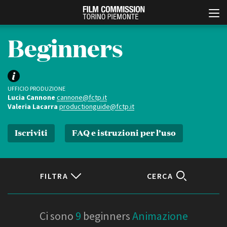
Beginners
UFFICIO PRODUZIONE
Lucia Cannone
cannone@fctp.it
Valeria Lacarra
productionguide@fctp.it
Iscriviti
FAQ e istruzioni per l’uso
Italiano
English
ABOUT
EVENTI, SPECIALI
FILTRA
CERCA
Chi siamo
Anteprime in Piemonte
Storia della Fondazione
TFI Torino Film Industry -
Production Days
Contatti
Localizzazione
Avenue Cove - Erasmus +
La sede
Ci sono
9
beginners
Animazione
Guarda che storia!
Partner
Torino e provincia