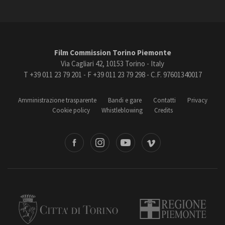
Film Commission Torino Piemonte
Via Cagliari 42, 10153 Torino - Italy
T +39 011 23 79 201 - F +39 011 23 79 298 - C.F. 97601340017
Amministrazione trasparente
Bandi e gare
Contatti
Privacy
Cookie policy
Whistleblowing
Credits
book
Instagram
Youtube
Vimeo
Torino
Regione Piemonte