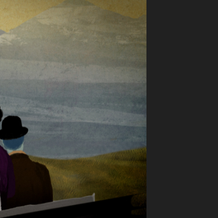
ilm Festival
nternazionale d’Arte
grafica Venezia
nternational Film Festival
l Cinema di Roma
lm Festival
 Donatello
’Argento
olinas
NTI
- Accedi al tuo profilo
 - Nuovo utente
ter
on noi
irocini - Scuola e Lavoro
peratori Economici per
nto lavori in economia