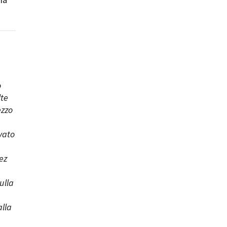
o
lte
ezzo
vato
ez
ulla
alla