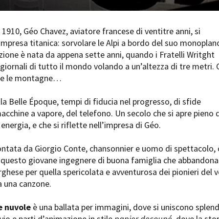
Open Day
Ciak in TOur!
 1910, Géo Chavez, aviatore francese di ventitre anni, si
impresa titanica: sorvolare le Alpi a bordo del suo monoplan
iazione è nata da appena sette anni, quando i Fratelli Writght
giornali di tutto il mondo volando a un’altezza di tre metri. 
andi e gare
Contatti
Privacy
Cookie policy
Whistleblowing
Credi
are le montagne…
lla Belle Époque, tempi di fiducia nel progresso, di sfide
macchine a vapore, del telefono. Un secolo che si apre pieno d
energia, e che si riflette nell’impresa di Géo.
contata da Giorgio Conte, chansonnier e uomo di spettacolo,
i questo giovane ingegnere di buona famiglia che abbandona 
orghese per quella spericolata e avventurosa dei pionieri del v
a una canzone.
le nuvole
è una ballata per immagini, dove si uniscono splend
vio e parti d’animazione in stile
papier decoupé
, dove la sto