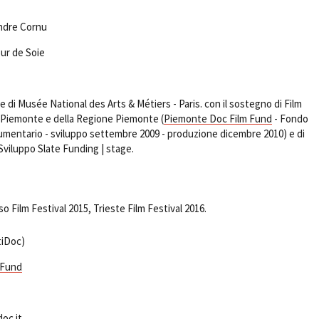
andre Cornu
ur de Soie
e di Musée National des Arts & Métiers - Paris. con il sostegno di Film
Piemonte e della Regione Piemonte (
Piemonte Doc Film Fund
- Fondo
cumentario - sviluppo settembre 2009 - produzione dicembre 2010) e di
iluppo Slate Funding | stage.
 Film Festival 2015, Trieste Film Festival 2016.
tiDoc)
 Fund
doc.it