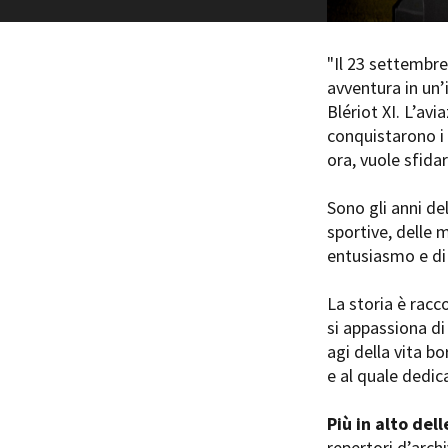
"Il 23 settembre
avventura in un’
Blériot XI. L’av
conquistarono i 
Amministrazione trasparente
B
ora, vuole sfid
Sono gli anni de
sportive, delle 
entusiasmo e di 
La storia è rac
si appassiona d
agi della vita b
e al quale dedic
Più in alto del
repertori d’archi