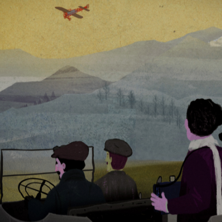
Days
Locarno F
LOCATION GUIDE
Mostra I
e
Cinemato
FILM DATABASE
Toronto I
Festa de
BOOK DATABASE
Torino Fi
David di
NEWS
Nastri d
Premio S
CASTING
STRUME
EVENTI, SPECIALI
Location 
Anteprime in Piemonte
Location
TFI Torino Film Industry - Production
Newslet
Days
Lavora c
Avenue Cove - Erasmus +
ent Fund
Stage - T
Guarda che storia!
Elenco O
La Grazia - Immagini e location della
affidame
Torino di Paolo Sorrentino