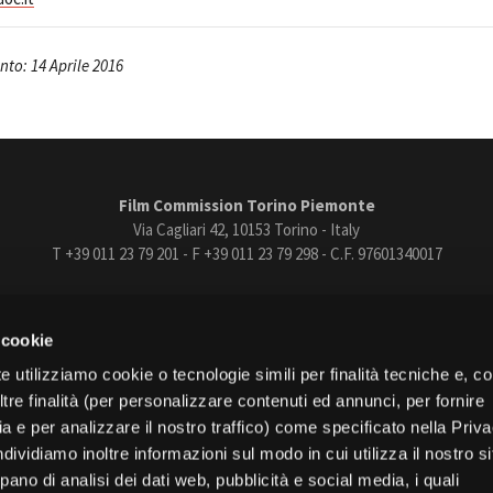
to: 14 Aprile 2016
Film Commission Torino Piemonte
Via Cagliari 42, 10153 Torino - Italy
T +39 011 23 79 201 - F +39 011 23 79 298 - C.F. 97601340017
trasparente
Bandi e gare
Contatti
Privacy
Cookie policy
Whistle
 cookie
book
Instagram
Youtube
Vimeo
e utilizziamo cookie o tecnologie simili per finalità tecniche e, con
re finalità (per personalizzare contenuti ed annunci, per fornire
ia e per analizzare il nostro traffico) come specificato nella Priv
dividiamo inoltre informazioni sul modo in cui utilizza il nostro s
pano di analisi dei dati web, pubblicità e social media, i quali