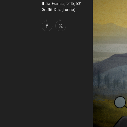
Italia-Francia, 2015, 53'
Rete regionale
GraffitiDoc (Torino)
Bilancio sociale
Amministrazione trasparent
Bandi e gare
Sostenibilità ambientale
SERVIZI
Servizi generali
Location scouting
Spazi nella sede FCTP
Sala Casting
Sala Paolo Tenna
FILM FUNDS
Piemonte Film Tv Fund
Piemonte Film Tv Developm
Piemonte Doc Film Fund
Short Film Fund