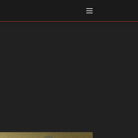
Italiano
English
AL, MARKETS, AWARDS
ional Film Festival Rotterdam
 Internationalen
piele Berlin
 de Cannes
m Festival - Bio to B Industry