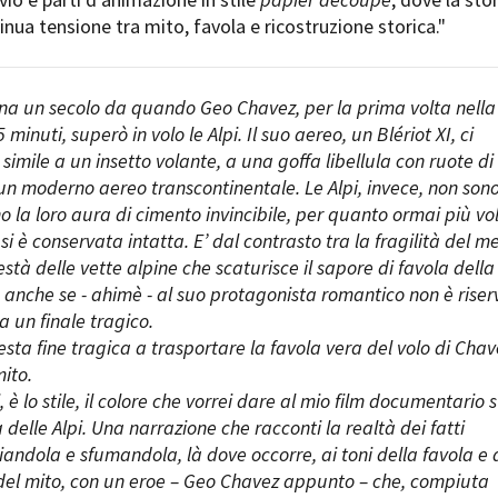
inua tensione tra mito, favola e ricostruzione storica."
na un secolo da quando Geo Chavez, per la prima volta nella
45 minuti, superò in volo le Alpi. Il suo aereo, un Blériot XI, ci
simile a un insetto volante, a una goffa libellula con ruote di
 un moderno aereo transcontinentale. Le Alpi, invece, non son
o la loro aura di cimento invincibile, per quanto ormai più vo
si è conservata intatta. E’ dal contrasto tra la fragilità del m
stà delle vette alpine che scaturisce il sapore di favola della
, anche se - ahimè - al suo protagonista romantico non è riser
 un finale tragico.
sta fine tragica a trasportare la favola vera del volo di Chav
mito.
i, è lo stile, il colore che vorrei dare al mio film documentario s
delle Alpi. Una narrazione che racconti la realtà dei fatti
iandola e sfumandola, là dove occorre, ai toni della favola e 
 del mito, con un eroe – Geo Chavez appunto – che, compiuta