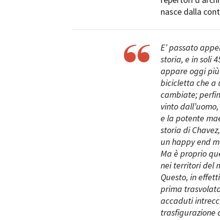
nasce dalla cont
E’ passato appe
storia, e in soli 
appare oggi più 
bicicletta che a
cambiate; perfin
vinto dall’uomo, 
e la potente mae
storia di Chavez
un happy end ma
Ma è proprio que
nei territori del 
Questo, in effett
prima trasvolata 
accaduti intrecc
trasfigurazione