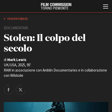
FILM DATABASE
DOCUMENTARI
Stolen: Il colpo del
secolo
di
Mark Lewis
UK/USA, 2025, 95'
Italiano
English
RAW in associazione con Amblin Documentaries e in collaborazione
con Wildside
ABOUT
EVENTI, SPECIALI
Chi siamo
Anteprime in Piemonte
Storia della Fondazione
TFI Torino Film Industry -
Production Days
Contatti
Avenue Cove - Erasmus +
La sede
Guarda che storia!
Partner