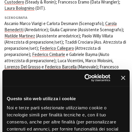
Custodero
(Steady & Ronin); Francesco Eramo (Data Wrangler);
Laura Bolognino
(DIT).
SCENOGRAFIA
Amministrazione trasparente
Ascanio Marco Viarigi e Carlota Desmann (Scenografo);
Carola
Bandi e gare
Benedetti
(Arredatrice); Giulia Capirone (Assistente Scenografo);
Contatti
Matilde Martinez
(Assistente arredatrice); Paolo Willy Villata
Privacy
(Atrezzista di preparazione/set); Tzaddi Crociara (Ass. Atrezzista di
preparazione/set);
Federico Callegaro
(Attrezzista di
Cookie policy
preparazione);
Federico Cimbarle
e Gabriele Bayma (Aiuto
Whistleblowing
attrezzista di preparazione); Luca Vicentini, Marco Molosini,
Credits
Lorenzo Del Grosso
e
Federico Barcella
(Manovale); Francesco
Boerio (Costruzioni scenografiche).
COSTUMI
Sara Giovene
(Costumista);
Patrizia Tirino
(Assistente
costumista);
Ilaria Belloste
(Sarta)
Questo sito web utilizza i cookie
TRUCCATORI E PARRUCCHIERI
Noi e terze parti selezionate utilizziamo cookie o
Serena Gioia
e
Paola Fracchia
(Truccatrice).
tecnologie simili per finalità tecniche e, con il tuo
AIUTO REGIA
consenso, anche per altre finalità (per personalizzare
Francesco Palmero
contenuti ed annunci, per fornire funzionalità dei social