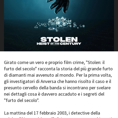
La Grazia - Immagini e
Rete regionale
location della Torino di Paolo
Bilancio sociale
Sorrentino
Amministrazione
Open Day
trasparente
Ciak in TOur!
Bandi e gare
Sostenibilità ambientale
FESTIVAL, MARKETS,
AWARDS
SERVIZI
International Film Festival
Servizi generali
Rotterdam
Location scouting
Berlinale Internationalen
Girato come un vero e proprio film crime, "Stolen: il
Filmfestspiele Berlin
Spazi nella sede FCTP
furto del secolo" racconta la storia del più grande furto
Festival de Cannes
Sala Casting
di diamanti mai avvenuto al mondo. Per la prima volta,
Biografilm Festival - Bio to B
Sala Paolo Tenna
gli investigatori di Anversa che hanno risolto il caso e il
Industry Days
presunto cervello della banda si incontrano per svelare
Locarno Film Festival
FILM FUNDS
nei dettagli cosa è davvero accaduto e i segreti del
Mostra Internazionale d’Arte
Piemonte Film Tv Fund
"furto del secolo".
Cinematografica Venezia
Piemonte Film Tv
Toronto International Film
Development Fund
Festival
La mattina del 17 febbraio 2003, i detective della
Piemonte Doc Film Fund
Festa del Cinema di Roma