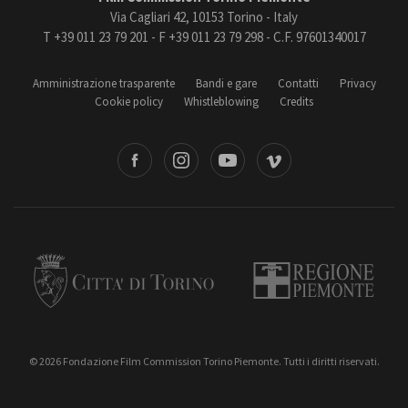
Via Cagliari 42, 10153 Torino - Italy
T +39 011 23 79 201 - F +39 011 23 79 298 - C.F. 97601340017
Amministrazione trasparente
Bandi e gare
Contatti
Privacy
Cookie policy
Whistleblowing
Credits
book
Instagram
Youtube
Vimeo
Torino
Regione Piemonte
© 2026 Fondazione Film Commission Torino Piemonte. Tutti i diritti riservati.