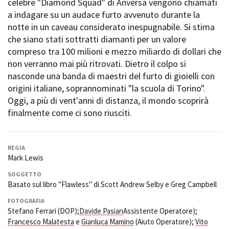
celebre "Diamond Squad" di Anversa vengono chiamati
Short Film Fund
Torino Film Festival
a indagare su un audace furto avvenuto durante la
David di Donatello
notte in un caveau considerato inespugnabile. Si stima
PRODUCTION GUIDE
Nastri d’Argento
che siano stati sottratti diamanti per un valore
Società di produzione
Premio Solinas
compreso tra 100 milioni e mezzo miliardo di dollari che
Strutture di servizio
non verranno mai più ritrovati. Dietro il colpo si
Professionisti
STRUMENTI
nasconde una banda di maestri del furto di gioielli con
Attrici-Attori
Location - Accedi al tuo
origini italiane, soprannominati "la scuola di Torino".
Beginners
profilo
Oggi, a più di vent'anni di distanza, il mondo scoprirà
Location - Nuovo utente
finalmente come ci sono riusciti.
LOCATION GUIDE
Newsletter
Lavora con noi
FILM DATABASE
Stage - Tirocini - Scuola e
REGIA
Lavoro
Mark Lewis
Elenco Operatori Economici
BOOK DATABASE
per affidamento lavori in
SOGGETTO
economia
Basato sul libro "Flawless" di Scott Andrew Selby e Greg Campbell
NEWS
FOTOGRAFIA
Stefano Ferrari (DOP);
Davide Pasian
Assistente Operatore);
CASTING
Francesco Malatesta
e
Gianluca Mamino
(Aiuto Operatore);
Vito