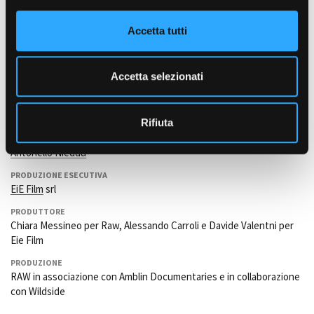
o
n
INTERPRETI
Accetta tutti
s
Evans Roberto Tonon, Renato Cravero, Rafaele Poggio, Alessandro
e
Bonomo, Pietro Casella, Massimo Valz Brenta, Michele Puleio,
n
Rosanna Pantano
(Julie Boost), Pietro Iodice, Emanuele Falla.
Accetta selezionati
s
DIRETTORE DI PRODUZIONE
o
Cristna Vecchio
Rifiuta
ISPETTORE DI PRODUZIONE
Antonello Nieddu
PRODUZIONE ESECUTIVA
EiE Film
srl
PRODUTTORE
Chiara Messineo per Raw, Alessando Carroli e Davide Valentni per
Eie Film
PRODUZIONE
RAW in associazione con Amblin Documentaries e in collaborazione
con Wildside