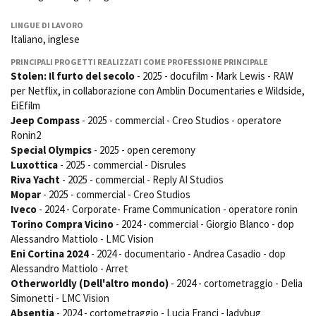
LINGUE DI LAVORO
Italiano, inglese
Amministrazione trasparente
PRINCIPALI PROGETTI REALIZZATI COME PROFESSIONE PRINCIPALE
Bandi e gare
Stolen: Il furto del secolo
- 2025 - docufilm - Mark Lewis - RAW
Contatti
per Netflix, in collaborazione con Amblin Documentaries e Wildside,
Privacy
EiEfilm
Cookie policy
Jeep Compass
- 2025 - commercial - Creo Studios - operatore
Whistleblowing
Ronin2
Credits
Special Olympics
- 2025 - open ceremony
Luxottica
- 2025 - commercial - Disrules
Riva Yacht
- 2025 - commercial - Reply AI Studios
Mopar
- 2025 - commercial - Creo Studios
Iveco
- 2024 - Corporate- Frame Communication - operatore ronin
Torino Compra Vicino
- 2024 - commercial - Giorgio Blanco - dop
Alessandro Mattiolo - LMC Vision
Eni Cortina 2024
- 2024 - documentario - Andrea Casadio - dop
Alessandro Mattiolo - Arret
Otherworldly (Dell'altro mondo)
- 2024 - cortometraggio - Delia
Simonetti - LMC Vision
Absentia
- 2024 - cortometraggio - Lucia Franci - ladybug