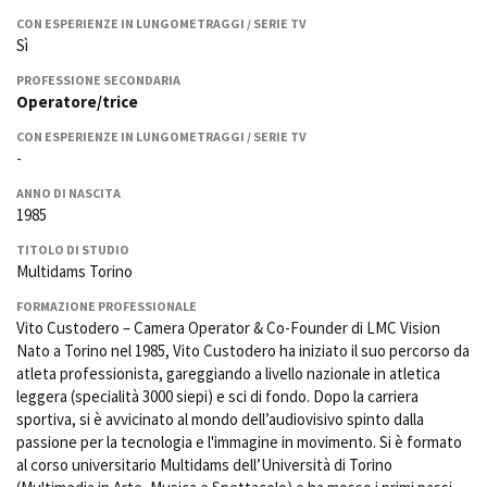
La Grazia - Immagini e
Rete regionale
CON ESPERIENZE IN LUNGOMETRAGGI / SERIE TV
location della Torino di Paolo
Sì
Bilancio sociale
Sorrentino
Amministrazione
Open Day
PROFESSIONE SECONDARIA
trasparente
Operatore/trice
Ciak in TOur!
Bandi e gare
CON ESPERIENZE IN LUNGOMETRAGGI / SERIE TV
Sostenibilità ambientale
FESTIVAL, MARKETS,
-
AWARDS
ANNO DI NASCITA
SERVIZI
International Film Festival
1985
Servizi generali
Rotterdam
Location scouting
Berlinale Internationalen
TITOLO DI STUDIO
Filmfestspiele Berlin
Multidams Torino
Spazi nella sede FCTP
Festival de Cannes
Sala Casting
FORMAZIONE PROFESSIONALE
Biografilm Festival - Bio to B
Sala Paolo Tenna
Vito Custodero – Camera Operator & Co-Founder di LMC Vision
Industry Days
Nato a Torino nel 1985, Vito Custodero ha iniziato il suo percorso da
Locarno Film Festival
atleta professionista, gareggiando a livello nazionale in atletica
FILM FUNDS
Mostra Internazionale d’Arte
leggera (specialità 3000 siepi) e sci di fondo. Dopo la carriera
Piemonte Film Tv Fund
Cinematografica Venezia
sportiva, si è avvicinato al mondo dell’audiovisivo spinto dalla
Piemonte Film Tv
Toronto International Film
passione per la tecnologia e l'immagine in movimento. Si è formato
Development Fund
Festival
al corso universitario Multidams dell’Università di Torino
Piemonte Doc Film Fund
Festa del Cinema di Roma