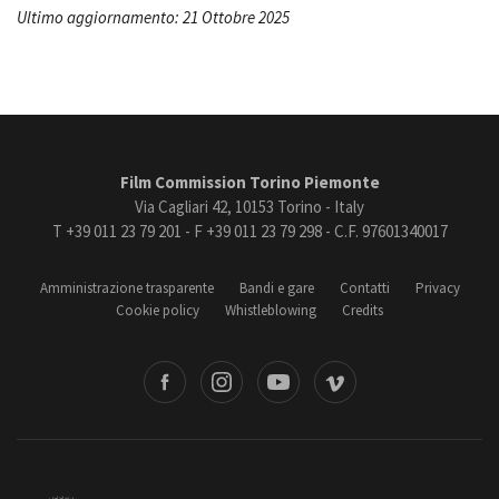
Ultimo aggiornamento: 21 Ottobre 2025
Film Commission Torino Piemonte
Via Cagliari 42, 10153 Torino - Italy
T +39 011 23 79 201 - F +39 011 23 79 298 - C.F. 97601340017
Amministrazione trasparente
Bandi e gare
Contatti
Privacy
Cookie policy
Whistleblowing
Credits
book
Instagram
Youtube
Vimeo