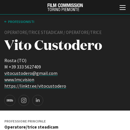
PROFESSIONISTI
OPERATORE/TRICE STEADICAM / OPERATORE/TRICE
Vito Custodero
Rosta (TO)
M +39 333 5627409
vitocustodero@gmail.com
Italiano
English
www.lmc.vision
https://linktr.ee/vitocustodero
ABOUT
EVENTI, SPECIALI
Chi siamo
Anteprime in Piemonte
Storia della Fondazione
TFI Torino Film Industry -
Production Days
Contatti
Avenue Cove - Erasmus +
La sede
PROFESSIONE PRINCIPALE
Guarda che storia!
Operatore/trice steadicam
Partner