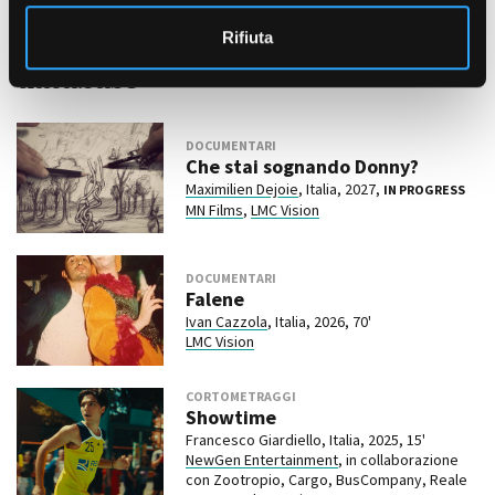
o
Film correlati presenti nel
Rifiuta
database
DOCUMENTARI
Che stai sognando Donny?
Maximilien Dejoie
, Italia, 2027,
IN PROGRESS
MN Films
,
LMC Vision
DOCUMENTARI
Falene
Ivan Cazzola
, Italia, 2026, 70'
LMC Vision
CORTOMETRAGGI
Showtime
Francesco Giardiello, Italia, 2025, 15'
NewGen Entertainment
, in collaborazione
con Zootropio, Cargo, BusCompany, Reale