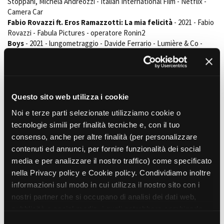
Stoppani, Michela Andreozzi - Italian International Film - Netflix -
Camera Car
Fabio Rovazzi ft. Eros Ramazzotti: La mia felicità
- 2021 - Fabio
Rovazzi - Fabula Pictures - operatore Ronin2
Boys
- 2021 - lungometraggio - Davide Ferrario - Lumière & Co -
operatore Ronin2
Fabio: prendere o lasciare
- 2021 - documentario - Giuseppe
Marzo - TIM Vision - LMC Vision
L’uomo che non voleva uscire di casa
- 2019 - cortometraggio -
Savino Genovese - Compagnia Genovese&Beltramo
Questo sito web utilizza i cookie
Megan, The Secluded Lodge
- 2019 - lungometraggio - Silvio
Noi e terze parti selezionate utilizziamo cookie o
Nacucchi - Silvio Nacucchi Productions
tecnologie simili per finalità tecniche e, con il tuo
Dolcissime
- 2019 - lungometraggio - Francesco Ghiaccio - Indiana
consenso, anche per altre finalità (per personalizzare
Production - operatore Ronin2
Hunters
- 2019 - cortometraggio - Fabrizio Portalupi - Cinefonie Srl
contenuti ed annunci, per fornire funzionalità dei social
The Smiling
- 2019 - serie tv - Francesco Ferraiuolo - Ferrafilm Srl
media e per analizzare il nostro traffico) come specificato
Terzo Indizio
- 2019 - docuserie - Fabrizio Portalupi - Cinefonie e
nella Privacy policy e Cookie policy. Condividiamo inoltre
MEDIASET
informazioni sul modo in cui utilizza il nostro sito con i
Relicius
- 2019 - cortometraggio - Eugenio Villani - Haselwurm
nostri partner che si occupano di analisi dei dati web,
Blood Bags
- 2018 - lungometraggio - Emiliano Ranzani - Grey
pubblicità e social media, i quali potrebbero combinarle
Ladder
con altre informazioni che ha fornito loro o che hanno
Al di qua
- 2016 - lungometraggio - Corrado Franco - Sherpa Film
S