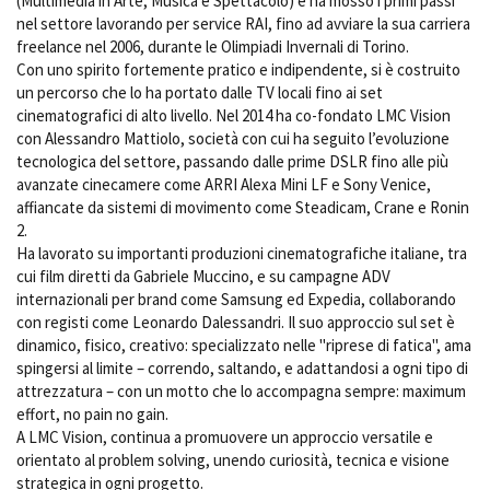
(Multimedia in Arte, Musica e Spettacolo) e ha mosso i primi passi
Short Film Fund
Torino Film Festival
nel settore lavorando per service RAI, fino ad avviare la sua carriera
freelance nel 2006, durante le Olimpiadi Invernali di Torino.
David di Donatello
PRODUCTION GUIDE
Con uno spirito fortemente pratico e indipendente, si è costruito
Nastri d’Argento
un percorso che lo ha portato dalle TV locali fino ai set
Società di produzione
Premio Solinas
cinematografici di alto livello. Nel 2014 ha co-fondato LMC Vision
Strutture di servizio
con Alessandro Mattiolo, società con cui ha seguito l’evoluzione
Professionisti
STRUMENTI
tecnologica del settore, passando dalle prime DSLR fino alle più
Attrici-Attori
Location - Accedi al tuo
avanzate cinecamere come ARRI Alexa Mini LF e Sony Venice,
Beginners
profilo
affiancate da sistemi di movimento come Steadicam, Crane e Ronin
Location - Nuovo utente
2.
LOCATION GUIDE
Newsletter
Ha lavorato su importanti produzioni cinematografiche italiane, tra
cui film diretti da Gabriele Muccino, e su campagne ADV
Lavora con noi
internazionali per brand come Samsung ed Expedia, collaborando
FILM DATABASE
Stage - Tirocini - Scuola e
con registi come Leonardo Dalessandri. Il suo approccio sul set è
Lavoro
dinamico, fisico, creativo: specializzato nelle "riprese di fatica", ama
Elenco Operatori Economici
BOOK DATABASE
spingersi al limite – correndo, saltando, e adattandosi a ogni tipo di
per affidamento lavori in
economia
attrezzatura – con un motto che lo accompagna sempre: maximum
NEWS
effort, no pain no gain.
A LMC Vision, continua a promuovere un approccio versatile e
orientato al problem solving, unendo curiosità, tecnica e visione
CASTING
strategica in ogni progetto.