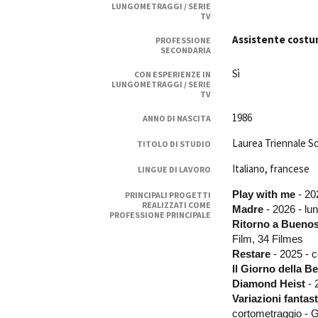
LUNGOMETRAGGI / SERIE
Rete regionale
TV
Bilancio sociale
Assistente costu
PROFESSIONE
Amministrazione trasparent
SECONDARIA
Bandi e gare
Sì
CON ESPERIENZE IN
Sostenibilità ambientale
LUNGOMETRAGGI / SERIE
TV
SERVIZI
1986
ANNO DI NASCITA
Servizi generali
Laurea Triennale Sc
TITOLO DI STUDIO
Location scouting
Spazi nella sede FCTP
Italiano, francese
LINGUE DI LAVORO
Sala Casting
Play with me
- 20
PRINCIPALI PROGETTI
Sala Paolo Tenna
REALIZZATI COME
Madre
- 2026 -
lu
PROFESSIONE PRINCIPALE
Ritorno a Buenos
FILM FUNDS
Film, 34 Filmes
Piemonte Film Tv Fund
Restare
- 2025 - c
Piemonte Film Tv Developm
Il Giorno della Be
Diamond Heist
-
Piemonte Doc Film Fund
Variazioni fantas
Short Film Fund
cortometraggio - Gi