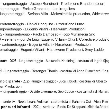
– lungometraggio - Jacopo Rondinelli - Produzione Brandonbox srl
Open Day
tometraggio - Enrico Granzotto - Les irreguliers
Ciak in TOur!
lungometraggio - Stefano Milla - Moltenimedia production, Widescre
cortometraggio - Daniel Dacquino - Produzione Lume
ngometraggio - Eugenio Villani - Hselwurm Produzioni
2 - lungometraggio - Paolo Damosso - Fogo Multimedia Snc
andi e gare
Contatti
Privacy
Cookie policy
Whistleblowing
Credi
– serie tv - Igor De Luigi, Eugenio Villani - Chunk Collective produzi
 cortometraggio - Eugenio Villani - Haselwurm Produzioni
tometraggio - Eugenio Villani - Haselwurm Produzioni, Grey Ladder
mont
- 2025 - lungometraggio - Alexandra Kneining - costumi di Ingrid Sjo
25 - lungometraggio - Berenger Thouin - costumi di Anne Blanchard- Go
no di parole
- 2025 - lungometraggio -Luca Ribuoli - costumi di Alberto
war Production
 – lungometraggio - Davide Livermore, Gep Cucco – costumista di Marian
 – serie tv - Neele Leana Vollmar - costumista di Kaharina Ost - Viola Film
 per cuori infranti
– 2021 – serie tv - Bindu De Stoppani, Michela Andre