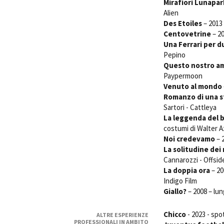
Mirafiori Lunapar
Alien
Des Etoiles
– 2013
Centovetrine
– 20
Una Ferrari per d
Pepino
Questo nostro am
Paypermoon
Venuto al mondo
Romanzo di una s
Sartori - Cattleya
La leggenda del 
costumi di Walter A
Noi credevamo
– 
La solitudine dei
Cannarozzi - Offsid
La doppia ora
– 20
Indigo Film
Giallo?
– 2008 – lu
Chicco
- 2023 - spot
ALTRE ESPERIENZE
PROFESSIONALI IN AMBITO