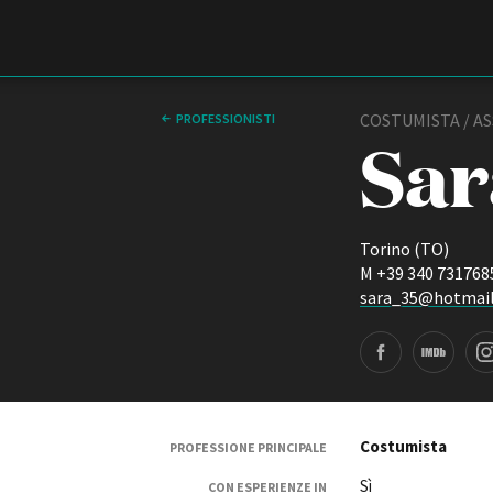
Film Commission
Torino Piemonte
COSTUMISTA / A
PROFESSIONISTI
Sar
Torino (TO)
M +39 340 731768
sara_35@hotmail
Facebook page
IMDB page
Instagram page
LinkedIn page
ABOUT
Chi siamo
Storia della Fondazione
Contatti
Costumista
PROFESSIONE PRINCIPALE
La sede
Sì
Partner
CON ESPERIENZE IN