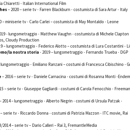
ia Chiaretti - Italian International Film
ches
– 2020 – serie tv - Farren Blackburn - costumista di Sara Artur - Italy
0 – miniserie tv - Carlo Carlei – costumista di May Montaldo - Leone
019 - lungometraggio - Matthew Vaughn - costumista di Michele Clapton 
os, Cloudy Production
9 – lungometraggio - Federico Alotto – costumista di Lura Costantini - 
emo/la nostra storia
- 2019 – lungometraggio - Fernando Trueba - DGP
 lungometraggio - Emiliano Ranzani – costumi di Francesca Cibischino - G
e
– 2016 – serie tv - Daniele Carnacina - costumi di Rosanna Monti -Endem
15 – serie tv - Giuseppe Gagliardi - costumi di Carola Fenocchio - Freeman
– 2014 – lungometraggio - Alberto Negrin - costumi di Ursula Patzak -
– serie tv - Riccardo Donna - costumi di Patrizia Mazzon - ITC movie, Rai
3/2014 – serie tv – Dario Calleri – Rai 3, FremantleMedia