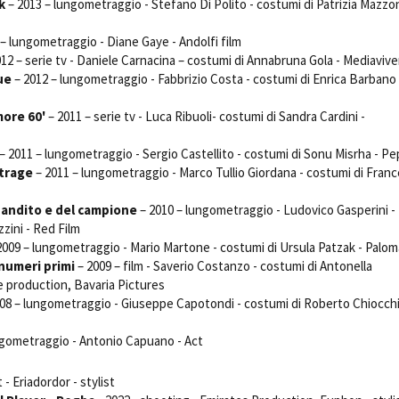
k
– 2013 – lungometraggio - Stefano Di Polito - costumi di Patrizia Mazzon
 – lungometraggio - Diane Gaye - Andolfi film
12 – serie tv - Daniele Carnacina – costumi di Annabruna Gola - Mediavive
ue
– 2012 – lungometraggio - Fabbrizio Costa - costumi di Enrica Barbano 
ore 60'
– 2011 – serie tv - Luca Ribuoli- costumi di Sandra Cardini -
– 2011 – lungometraggio - Sergio Castellito - costumi di Sonu Misrha - P
trage
– 2011 – lungometraggio - Marco Tullio Giordana - costumi di Fran
bandito e del campione
– 2010 – lungometraggio - Ludovico Gasperini -
zzini - Red Film
2009 – lungometraggio - Mario Martone - costumi di Ursula Patzak - Palo
 numeri primi
– 2009 – film - Saverio Costanzo - costumi di Antonella
e production, Bavaria Pictures
08 – lungometraggio - Giuseppe Capotondi - costumi di Roberto Chiocchi
ngometraggio - Antonio Capuano - Act
 - Eriadordor - stylist