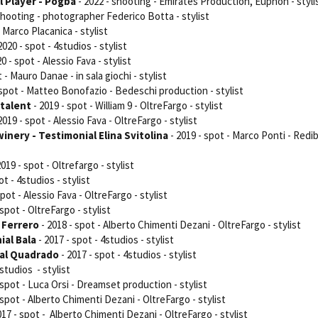
l Player - Pogba
- 2022 - shooting - Emirates Production, Euphon - styli
shooting - photographer Federico Botta - stylist
- Marco Placanica - stylist
2020 - spot - 4studios - stylist
0 - spot - Alessio Fava - stylist
 - Mauro Danae - in sala giochi - stylist
 spot - Matteo Bonofazio - Bedeschi production - stylist
 talent
- 2019 - spot - William 9 - OltreFargo - stylist
2019 - spot - Alessio Fava - OltreFargo - stylist
inery - Testimonial Elina Svitolina
- 2019 - spot - Marco Ponti - Redib
2019 - spot - Oltrefargo - stylist
ot - 4studios - stylist
spot - Alessio Fava - OltreFargo - stylist
 spot - OltreFargo - stylist
 Ferrero
- 2018 - spot - Alberto Chimenti Dezani - OltreFargo - stylist
ial Bala
- 2017 - spot - 4studios - stylist
ial Quadrado
- 2017 - spot - 4studios - stylist
studios - stylist
 spot - Luca Orsi - Dreamset production - stylist
 spot - Alberto Chimenti Dezani - OltreFargo - stylist
017 - spot - Alberto Chimenti Dezani - OltreFargo - stylist