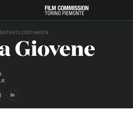
SSISTENTE COSTUMISTA
a Giovene
5
.it
PRODUCTION GUIDE
FESTIV
Società di produzione
Internat
Strutture di servizio
Berlinale
Filmfests
Professionisti
Festival
Attrici-Attori
Biografil
Beginners