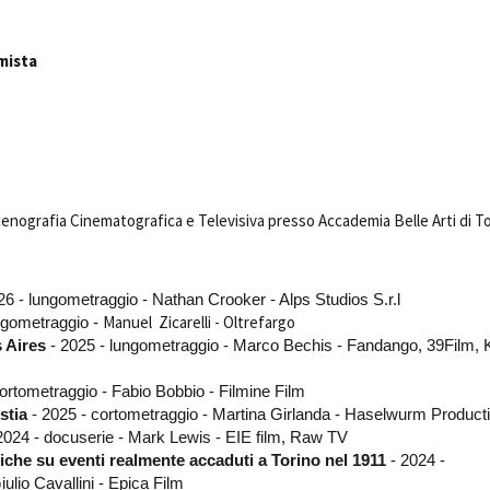
Days
Locarno F
LOCATION GUIDE
mista
Mostra I
e
Cinemato
FILM DATABASE
Toronto I
Festa de
BOOK DATABASE
Torino Fi
David di
NEWS
Nastri d
enografia Cinematografica e Televisiva presso Accademia Belle Arti di T
Premio S
CASTING
STRUME
26 - lungometraggio -
Nathan Crooker - Alps Studios S.r.l
EVENTI, SPECIALI
Location 
Manuel Zicarelli - Oltrefargo
ngometraggio -
Anteprime in Piemonte
Location
 Aires
- 2025 - lungometraggio - Marco Bechis - Fandango, 39Film, 
TFI Torino Film Industry - Production
Newslet
Days
ortometraggio - Fabio Bobbio - Filmine Film
Lavora c
Avenue Cove - Erasmus +
ent Fund
stia
- 2025 - cortometraggio - Martina Girlanda - Haselwurm Product
Stage - T
Guarda che storia!
2024 - docuserie - Mark Lewis -
EIE film, Raw TV
Elenco O
tiche su eventi realmente accaduti a Torino nel 1911
La Grazia - Immagini e location della
- 2024 -
affidame
Torino di Paolo Sorrentino
ulio Cavallini - Epica Film